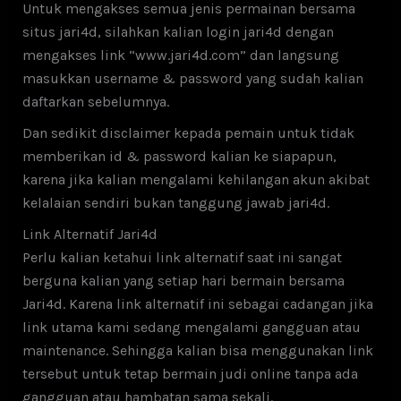
Untuk mengakses semua jenis permainan bersama
situs jari4d, silahkan kalian login jari4d dengan
mengakses link “www.jari4d.com” dan langsung
masukkan username & password yang sudah kalian
daftarkan sebelumnya.
Dan sedikit disclaimer kepada pemain untuk tidak
memberikan id & password kalian ke siapapun,
karena jika kalian mengalami kehilangan akun akibat
kelalaian sendiri bukan tanggung jawab jari4d.
Link Alternatif Jari4d
Perlu kalian ketahui link alternatif saat ini sangat
berguna kalian yang setiap hari bermain bersama
Jari4d. Karena link alternatif ini sebagai cadangan jika
link utama kami sedang mengalami gangguan atau
maintenance. Sehingga kalian bisa menggunakan link
tersebut untuk tetap bermain judi online tanpa ada
gangguan atau hambatan sama sekali.