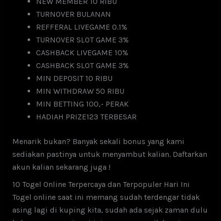
NEW MEMBER 10 RIBU
TURNOVER BULANAN
REFFERAL LIVEGAME 0.1%
TURNOVER SLOT GAME 3%
CASHBACK LIVEGAME 10%
CASHBACK SLOT GAME 3%
MIN DEPOSIT 10 RIBU
MIN WITHDRAW 50 RIBU
MIN BETTING 100,- PERAK
HADIAH PRIZE123 TERBESAR
Menarik bukan? Banyak sekali bonus yang kami
sediakan pastinya untuk menyambut kalian. Daftarkan
akun kalian sekarang juga !
10 Togel Online Terpercaya dan Terpopuler Hari Ini
Togel online saat ini memang sudah terdengar tidak
asing lagi di kuping kita, sudah ada sejak zaman dulu