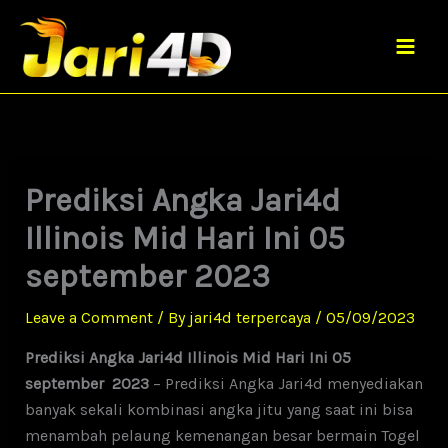
Skip
to
content
Prediksi Angka Jari4d
Illinois Mid Hari Ini 05
september 2023
Leave a Comment
/ By
jari4d terpercaya
/
05/09/2023
Prediksi Angka Jari4d Illinois Mid Hari Ini 05
september 2023
– Prediksi Angka Jari4d menyediakan
banyak sekali kombinasi angka jitu yang saat ini bisa
menambah pelaung kemenangan besar bermain Togel