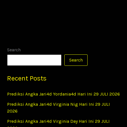
Search
Search
Recent Posts
Prediksi Angka Jari4d Yordania4d Hari Ini 29 JULI 2026
Prediksi Angka Jari4d Virginia Nig Hari Ini 29 JULI
2026
Prediksi Angka Jari4d Virginia Day Hari Ini 29 JULI