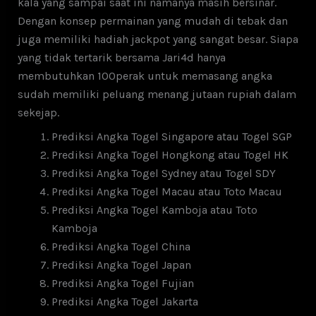
kala yang sampai saat ini namanya masih bersinar.
Dengan konsep permainan yang mudah di tebak dan
juga memiliki hadiah jackpot yang sangat besar. Siapa
yang tidak tertarik bersama Jari4d hanya
membutuhkan 100perak untuk memasang angka
sudah memiliki peluang menang jutaan rupiah dalam
sekejap.
Prediksi Angka Togel Singapore atau Togel SGP
Prediksi Angka Togel Hongkong atau Togel HK
Prediksi Angka Togel Sydney atau Togel SDY
Prediksi Angka Togel Macau atau Toto Macau
Prediksi Angka Togel Kamboja atau Toto
Kamboja
Prediksi Angka Togel China
Prediksi Angka Togel Japan
Prediksi Angka Togel Fujian
Prediksi Angka Togel Jakarta