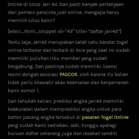
Online di situs Jari 4d. Dan pasti banyak pertanyaan
dari pemain pencinta judi online, mengapa harus
memilih situs kami?
[wbcr_html_snippet id=”43″ title=”daftar jari4d”]
Tentu saja, Jari4d merupakan salah satu bandar togel
online terbesar dan terbaik di Asia yang saat ini sudah
memiliki puluhan ribu member yang sudah
bergabung. Dan pastinya sudah memiliki lisensi
resmi dengan asosiasi
PAGCOR
, oleh karena itu kalian
tidak perlu khawatir akan keamanan dan kenyamanan
kami nomor 1.
Dan tahukah kalian, prediksi angka jari4d memiliki
keakuratan dalam memprediksi angka untuk para
bettor pasang angka tersebut di
pasaran Togel Online
yang sudah kami sediakan. Jadi, tunggu apalagi
buruan daftar sekarang juga dan rasakan sendiri