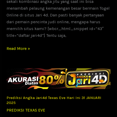
sekali kombinasi angka jitu yang saat ini bisa
menambah pelaung kemenangan besar bermain Togel
Online di situs Jari 4d. Dan pasti banyak pertanyaan
dari pemain pencinta judi online, mengapa harus
memilih situs kami? [wbcr_html_snippet id=”43″
title=”daftar jari4d”] Tentu saja,
Prediksi
Read More »
Angka
Jari4d
Texas
Night
Hari
Ini
31
Prediksi Angka Jari4d Texas Eve Hari Ini 31 JANUARI
JANUARI
2025
2025
PREDIKSI TEXAS EVE