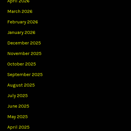
April 2026
March 2026
February 2026
January 2026
December 2025
November 2025
October 2025
September 2025
August 2025
July 2025
June 2025
May 2025
April 2025