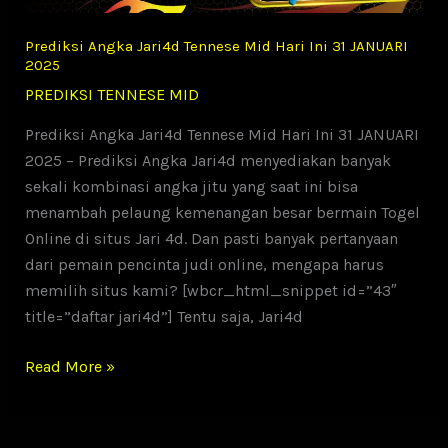
31
JANUARI
Prediksi Angka Jari4d Tennese Mid Hari Ini 31 JANUARI
2025
2025
PREDIKSI TENNESE MID
Prediksi Angka Jari4d Tennese Mid Hari Ini 31 JANUARI
2025 – Prediksi Angka Jari4d menyediakan banyak
sekali kombinasi angka jitu yang saat ini bisa
menambah pelaung kemenangan besar bermain Togel
Online di situs Jari 4d. Dan pasti banyak pertanyaan
dari pemain pencinta judi online, mengapa harus
memilih situs kami? [wbcr_html_snippet id=”43″
title=”daftar jari4d”] Tentu saja, Jari4d
Prediksi
Read More »
Angka
Jari4d
Tennese