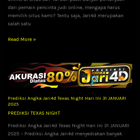
dari pemain pencinta judi online, mengapa harus
memilih situs kami? Tentu saja, Jari4d merupakan
salah satu
Prediksi
Read More »
Angka
Jari4d
Toto
Macau
4D
Hari
Ini
Prediksi Angka Jari4d Texas Night Hari Ini 31 JANUARI
31
2025
JANUARI
PREDIKSI TEXAS NIGHT
2025
Prediksi Angka Jari4d Texas Night Hari Ini 31 JANUARI
2025 – Prediksi Angka Jari4d menyediakan banyak