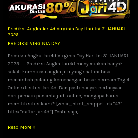
Nig
Hari
Ini
31
Prediksi Angka Jari4d Virginia Day Hari Ini 31 JANUARI
JANUARI
2025
2025
PREDIKSI VIRGINIA DAY
Prediksi Angka Jari4d Virginia Day Hari Ini 31 JANUARI
2025 – Prediksi Angka Jari4d menyediakan banyak
sekali kombinasi angka jitu yang saat ini bisa
menambah pelaung kemenangan besar bermain Togel
Online di situs Jari 4d. Dan pasti banyak pertanyaan
dari pemain pencinta judi online, mengapa harus
memilih situs kami? [wbcr_html_snippet id=”43″
title=”daftar jari4d”] Tentu saja,
Prediksi
Read More »
Angka