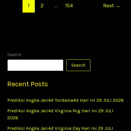
1
2
…
154
Next
→
Mid
Hari
Ini
31
JANUARI
2025
Search
Search
Recent Posts
Prediksi Angka Jari4d Yordania4d Hari Ini 29 JULI 2026
Prediksi Angka Jari4d Virginia Nig Hari Ini 29 JULI
2026
Prediksi Angka Jari4d Virginia Day Hari Ini 29 JULI