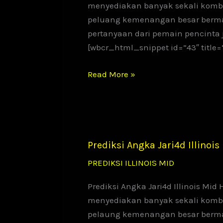
2026
menyediakan banyak sekali kombi
peluang kemenangan besar bermain 
pertanyaan dari pemain pencinta 
[wbcr_html_snippet id=”43″ title=”d
Prediksi
Read More »
Angka
Jari4d
Illinois
Mid
Hari
Prediksi Angka Jari4d Illinois
Ini
PREDIKSI ILLINOIS MID
26
JULI
Prediksi Angka Jari4d Illinois Mid 
2026
menyediakan banyak sekali kombi
pelaung kemenangan besar bermain 