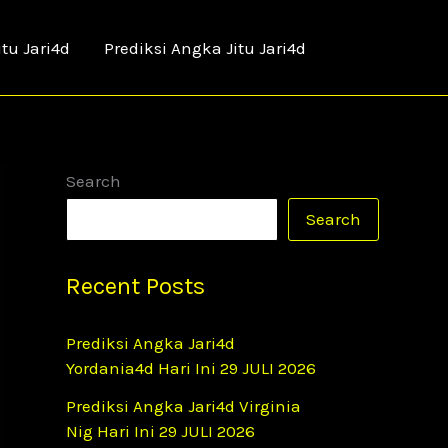
itu Jari4d
Prediksi Angka Jitu Jari4d
Search
Search
Recent Posts
Prediksi Angka Jari4d
Yordania4d Hari Ini 29 JULI 2026
Prediksi Angka Jari4d Virginia
Nig Hari Ini 29 JULI 2026