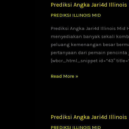
Hari
Prediksi Angka Jari4d Illinois
Ini
PREDIKSI ILLINOIS MID
29
JULI
Prediksi Angka Jari4d Illinois Mid 
2026
menyediakan banyak sekali kombi
peluang kemenangan besar bermain 
pertanyaan dari pemain pencinta 
[wbcr_html_snippet id=”43″ title=”d
Prediksi
Read More »
Angka
Jari4d
Illinois
Mid
Hari
Prediksi Angka Jari4d Illinois
Ini
PREDIKSI ILLINOIS MID