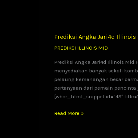
Angka
Jari4d
Illinois
Mid
Hari
Prediksi Angka Jari4d Illinois
Ini
PREDIKSI ILLINOIS MID
23
JULI
Prediksi Angka Jari4d Illinois Mid 
2026
menyediakan banyak sekali kombi
pelaung kemenangan besar bermain 
pertanyaan dari pemain pencinta 
[wbcr_html_snippet id=”43″ title=”d
Prediksi
Read More »
Angka
Jari4d