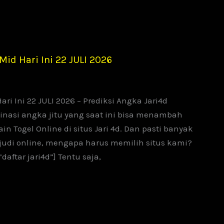
 Mid Hari Ini 22 JULI 2026
Hari Ini 22 JULI 2026 – Prediksi Angka Jari4d
nasi angka jitu yang saat ini bisa menambah
Togel Online di situs Jari 4d. Dan pasti banyak
judi online, mengapa harus memilih situs kami?
aftar jari4d”] Tentu saja,