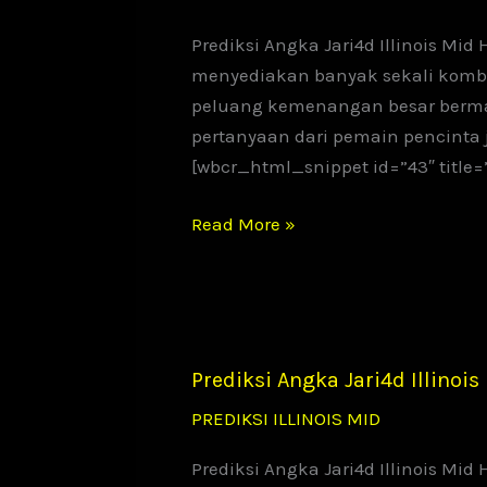
28
JULI
Prediksi Angka Jari4d Illinois Mid 
2026
menyediakan banyak sekali kombi
peluang kemenangan besar bermain 
pertanyaan dari pemain pencinta 
[wbcr_html_snippet id=”43″ title=”d
Prediksi
Read More »
Angka
Jari4d
Illinois
Mid
Hari
Prediksi Angka Jari4d Illinois
Ini
PREDIKSI ILLINOIS MID
27
JULI
Prediksi Angka Jari4d Illinois Mid 