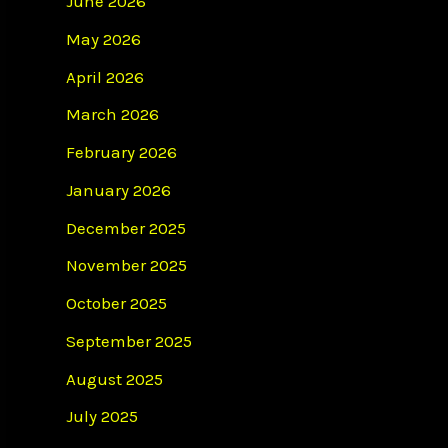
June 2026
May 2026
April 2026
March 2026
February 2026
January 2026
December 2025
November 2025
October 2025
September 2025
August 2025
July 2025