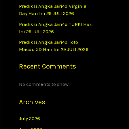
Prediksi Angka Jari4d Virginia
Day Hari Ini 29 JULI 2026
Prediksi Angka Jari4d TURKI Hari
Ini 29 JULI 2026
Prediksi Angka Jari4d Toto
Macau 5D Hari Ini 29 JULI 2026
Recent Comments
No comments to show.
Archives
July 2026