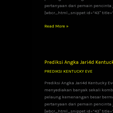
pertanyaan dari pemain pencinta 
[wbcr_html_snippet id=”43″ title=”d
Prediksi
Read More »
Angka
Jari4d
Kentucky
Mid
Hari
Prediksi Angka Jari4d Kentuc
Ini
PREDIKSI KENTUCKY EVE
31
MAY
Prediksi Angka Jari4d Kentucky Eve
2026
menyediakan banyak sekali kombi
pelaung kemenangan besar bermain 
pertanyaan dari pemain pencinta 
[wbcr_html_snippet id=”43″ title=”d