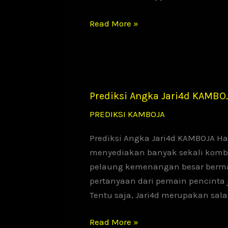
Prediksi
Read More »
Angka
Jari4d
Kentucky
Evening
Hari
Prediksi Angka Jari4d KAMBOJ
Ini
PREDIKSI KAMBOJA
31
MAY
Prediksi Angka Jari4d KAMBOJA Har
2026
menyediakan banyak sekali kombi
pelaung kemenangan besar bermain 
pertanyaan dari pemain pencinta 
Tentu saja, Jari4d merupakan sala
Prediksi
Read More »