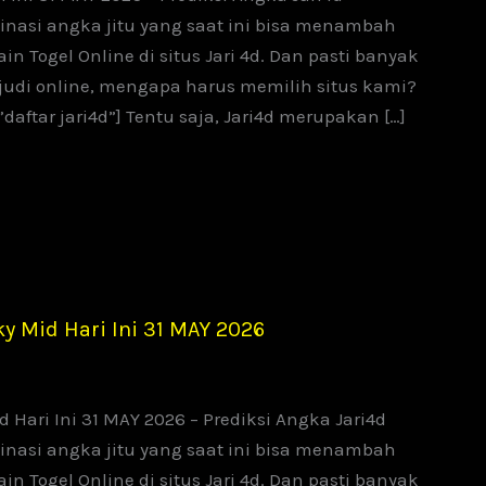
nasi angka jitu yang saat ini bisa menambah
Togel Online di situs Jari 4d. Dan pasti banyak
judi online, mengapa harus memilih situs kami?
daftar jari4d”] Tentu saja, Jari4d merupakan […]
ky Mid Hari Ini 31 MAY 2026
 Hari Ini 31 MAY 2026 – Prediksi Angka Jari4d
nasi angka jitu yang saat ini bisa menambah
Togel Online di situs Jari 4d. Dan pasti banyak