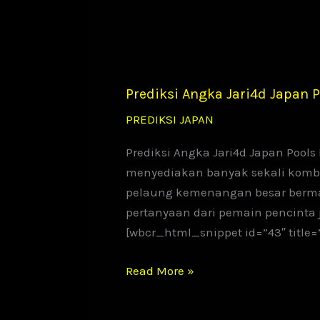
Angka
Jari4d
KAMBOJA
Hari
Ini
Prediksi Angka Jari4d Japan P
31
PREDIKSI JAPAN
MAY
2026
Prediksi Angka Jari4d Japan Pools 
menyediakan banyak sekali kombi
pelaung kemenangan besar bermain 
pertanyaan dari pemain pencinta 
[wbcr_html_snippet id=”43″ title=”d
Prediksi
Read More »
Angka
Jari4d