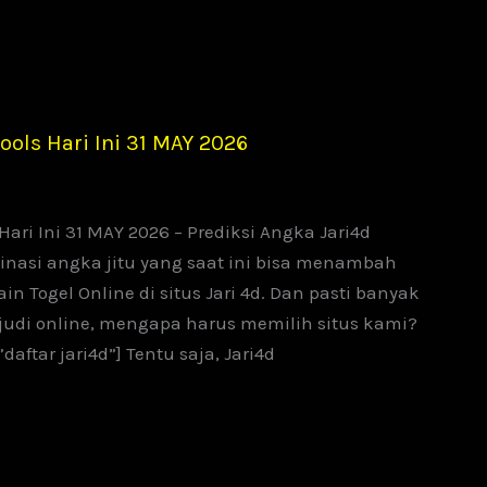
ools Hari Ini 31 MAY 2026
Hari Ini 31 MAY 2026 – Prediksi Angka Jari4d
nasi angka jitu yang saat ini bisa menambah
Togel Online di situs Jari 4d. Dan pasti banyak
judi online, mengapa harus memilih situs kami?
aftar jari4d”] Tentu saja, Jari4d