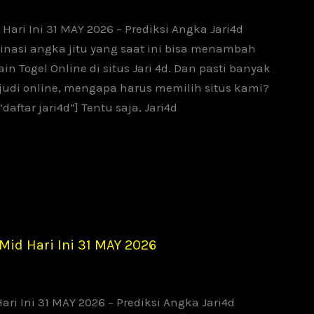
Hari Ini 31 MAY 2026 – Prediksi Angka Jari4d
nasi angka jitu yang saat ini bisa menambah
Togel Online di situs Jari 4d. Dan pasti banyak
judi online, mengapa harus memilih situs kami?
aftar jari4d”] Tentu saja, Jari4d
 Mid Hari Ini 31 MAY 2026
Hari Ini 31 MAY 2026 – Prediksi Angka Jari4d