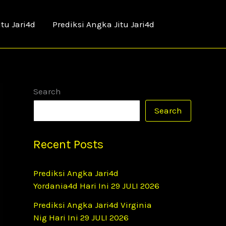
itu Jari4d
Prediksi Angka Jitu Jari4d
Search
Search
Recent Posts
Prediksi Angka Jari4d
Yordania4d Hari Ini 29 JULI 2026
Prediksi Angka Jari4d Virginia
Nig Hari Ini 29 JULI 2026