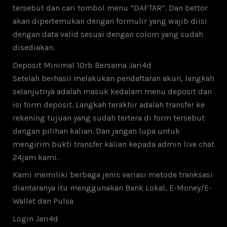
tersebut dan cari tombol menu “DAFTAR”. Dan bettor
akan dipertemukan dengan formulir yang wajib diisi
dengan data valid sesuai dengan colom yang sudah
disediakan.
Deposit Minimal 10rb Bersama Jari4d
Setelah berhasil melakukan pendaftaran akun, langkah
selanjutnya adalah masuk kedalam menu deposit dan
isi form deposit. Langkah terakhir adalah transfer ke
rekening tujuan yang sudah tertera di form tersebut
dengan pilihan kalian. Dan jangan lupa untuk
mengirim bukti transfer kalian kepada admin live chat
24jam kami.
Kami memiliki berbaga jenis variasi metode tranksasi
diantaranya itu menggunakan Bank Lokal, E-Money/E-
Wallet dan Pulsa
Login Jari4d