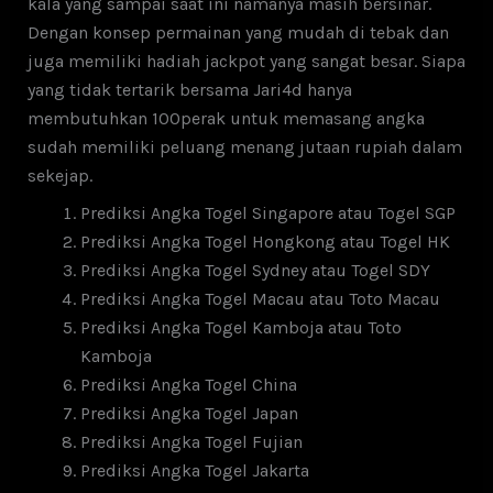
kala yang sampai saat ini namanya masih bersinar.
Dengan konsep permainan yang mudah di tebak dan
juga memiliki hadiah jackpot yang sangat besar. Siapa
yang tidak tertarik bersama Jari4d hanya
membutuhkan 100perak untuk memasang angka
sudah memiliki peluang menang jutaan rupiah dalam
sekejap.
Prediksi Angka Togel Singapore atau Togel SGP
Prediksi Angka Togel Hongkong atau Togel HK
Prediksi Angka Togel Sydney atau Togel SDY
Prediksi Angka Togel Macau atau Toto Macau
Prediksi Angka Togel Kamboja atau Toto
Kamboja
Prediksi Angka Togel China
Prediksi Angka Togel Japan
Prediksi Angka Togel Fujian
Prediksi Angka Togel Jakarta