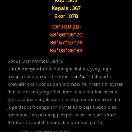
Kop : 503
Kepala : 367
Ekor : 078
TOP JITU 2D :
53*56*06*70
36*57*07*76
65*08*36*63
Bonus Dan Promosi Jari4d
Untuk menyambut kedatangan kalian, yang ingin
menjadi bagian dari member
Jari4d
. Tidak perlu
khawatir akan bonus dan promosi itu memiliki syarat
dan ketentuan yang ribet. Kami akan berikan secara
gratis tanpa banyak syarat, cukup memiliki akun dan
juga deposit dengan minimal 10rb saja sudah bisa
mendapatkan peluang jackpot besar bersama kami.
Berikut ini adalah bonus dan promosi jari4d: