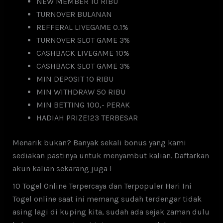
NEW MEMBER 10 RIBU
TURNOVER BULANAN
REFFERAL LIVEGAME 0.1%
TURNOVER SLOT GAME 3%
CASHBACK LIVEGAME 10%
CASHBACK SLOT GAME 3%
MIN DEPOSIT 10 RIBU
MIN WITHDRAW 50 RIBU
MIN BETTING 100,- PERAK
HADIAH PRIZE123 TERBESAR
Menarik bukan? Banyak sekali bonus yang kami
sediakan pastinya untuk menyambut kalian. Daftarkan
akun kalian sekarang juga !
10 Togel Online Terpercaya dan Terpopuler Hari Ini
Togel online saat ini memang sudah terdengar tidak
asing lagi di kuping kita, sudah ada sejak zaman dulu