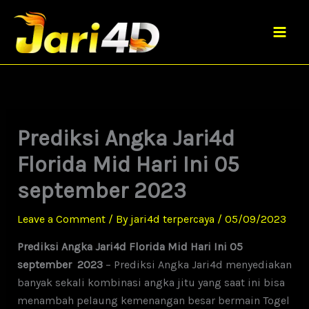
Skip
to
content
Prediksi Angka Jari4d
Florida Mid Hari Ini 05
september 2023
Leave a Comment
/ By
jari4d terpercaya
/
05/09/2023
Prediksi Angka Jari4d Florida Mid Hari Ini 05
september 2023
– Prediksi Angka Jari4d menyediakan
banyak sekali kombinasi angka jitu yang saat ini bisa
menambah pelaung kemenangan besar bermain Togel