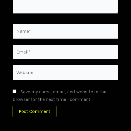
Name*
Email*
Website
Save my name, email, and website in this
browser for the next time I comment.