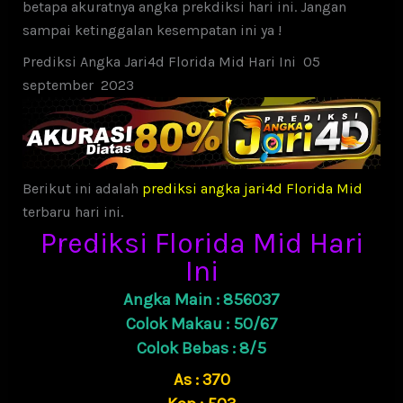
betapa akuratnya angka prekdiksi hari ini. Jangan
sampai ketinggalan kesempatan ini ya !
Prediksi Angka Jari4d Florida Mid Hari Ini 05
september 2023
Berikut ini adalah
prediksi angka jari4d Florida Mid
terbaru hari ini.
Prediksi Florida Mid Hari
Ini
Angka Main : 856037
Colok Makau : 50/67
Colok Bebas : 8/5
As : 370