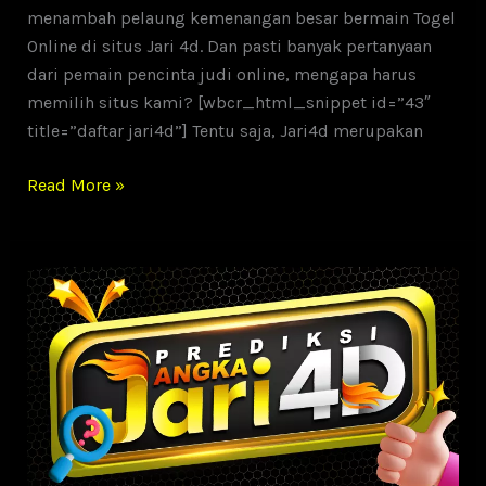
menambah pelaung kemenangan besar bermain Togel
Online di situs Jari 4d. Dan pasti banyak pertanyaan
dari pemain pencinta judi online, mengapa harus
memilih situs kami? [wbcr_html_snippet id=”43″
title=”daftar jari4d”] Tentu saja, Jari4d merupakan
Prediksi
Read More »
Angka
Jari4d
California
Hari
Ini
01
september
2023