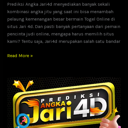
Prediksi Angka Jari4d menyediakan banyak sekali
kombinasi angka jitu yang saat ini bisa menambah
pelaung kemenangan besar bermain Togel Online di
situs Jari 4d. Dan pasti banyak pertanyaan dari pemain
pencinta judi online, mengapa harus memilih situs
kami? Tentu saja, Jari4d merupakan salah satu bandar
Prediksi
Read More »
Angka
Jari4d
Pcso
Hari
Ini
28
Agustus
2023