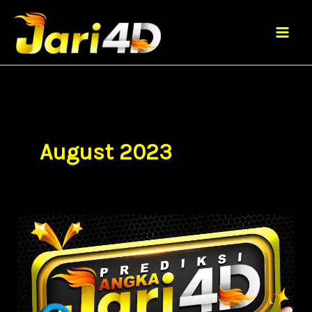
Skip
to
content
August 2023