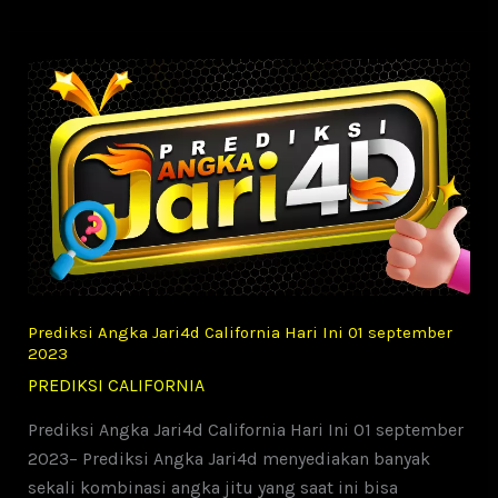
Angka
Jari4d
Cambodia
Hari
Ini
01
september
2023
Prediksi Angka Jari4d California Hari Ini 01 september
2023
PREDIKSI CALIFORNIA
Prediksi Angka Jari4d California Hari Ini 01 september
2023– Prediksi Angka Jari4d menyediakan banyak
sekali kombinasi angka jitu yang saat ini bisa