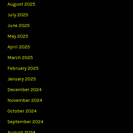
August 2025
July 2025
June 2025
May 2025
April 2025
March 2025
February 2025
January 2025
December 2024
November 2024
October 2024
September 2024
August 2024