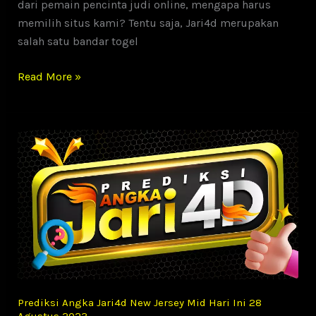
dari pemain pencinta judi online, mengapa harus
memilih situs kami? Tentu saja, Jari4d merupakan
salah satu bandar togel
Prediksi
Read More »
Angka
Jari4d
Oregon
Hari
Ini
01
september
2023
Prediksi Angka Jari4d New Jersey Mid Hari Ini 28