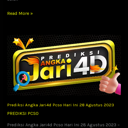
Prediksi
Read More »
Angka
Jari4d
New
York
Mid
Hari
Ini
28
Agustus
2023
Prediksi Angka Jari4d Pcso Hari Ini 28 Agustus 2023
PREDIKSI PCSO
Prediksi Angka Jari4d Pcso Hari Ini 28 Agustus 2023 –