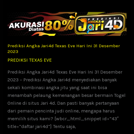
Jari4d
Texas
Night
Hari
Ini
31
Prediksi Angka Jari4d Texas Eve Hari Ini 31 Desember
Desember
2023
2023
PREDIKSI TEXAS EVE
Prediksi Angka Jari4d Texas Eve Hari Ini 31 Desember
2023 – Prediksi Angka Jari4d menyediakan banyak
sekali kombinasi angka jitu yang saat ini bisa
menambah pelaung kemenangan besar bermain Togel
Online di situs Jari 4d. Dan pasti banyak pertanyaan
dari pemain pencinta judi online, mengapa harus
memilih situs kami? [wbcr_html_snippet id=”43″
title=”daftar jari4d”] Tentu saja,