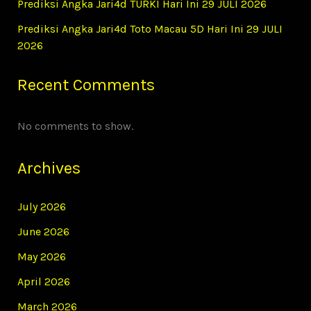
Prediksi Angka Jari4d TURKI Hari Ini 29 JULI 2026
Prediksi Angka Jari4d Toto Macau 5D Hari Ini 29 JULI
2026
Recent Comments
No comments to show.
Archives
July 2026
June 2026
May 2026
April 2026
March 2026