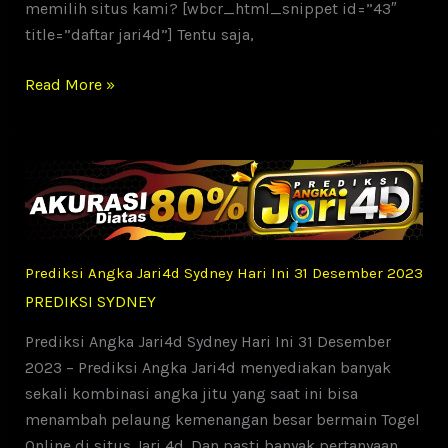
memilih situs kami? [wbcr_html_snippet id=”43″
title=”daftar jari4d”] Tentu saja,
Prediksi
Read More »
Angka
Jari4d
Taiwan
Pools
Hari
Ini
31
Prediksi Angka Jari4d Sydney Hari Ini 31 Desember 2023
Desember
PREDIKSI SYDNEY
2023
Prediksi Angka Jari4d Sydney Hari Ini 31 Desember
2023 – Prediksi Angka Jari4d menyediakan banyak
sekali kombinasi angka jitu yang saat ini bisa
menambah pelaung kemenangan besar bermain Togel
Online di situs Jari 4d. Dan pasti banyak pertanyaan