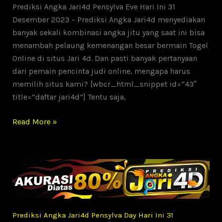
Prediksi Angka Jari4d Pensylva Eve Hari Ini 31
Desember 2023 – Prediksi Angka Jari4d menyediakan
banyak sekali kombinasi angka jitu yang saat ini bisa
menambah pelaung kemenangan besar bermain Togel
Online di situs Jari 4d. Dan pasti banyak pertanyaan
dari pemain pencinta judi online, mengapa harus
memilih situs kami? [wbcr_html_snippet id=”43″
title=”daftar jari4d”] Tentu saja,
Prediksi
Read More »
Angka
Jari4d
Pensylva
Eve
Hari
Ini
31
Prediksi Angka Jari4d Pensylva Day Hari Ini 31