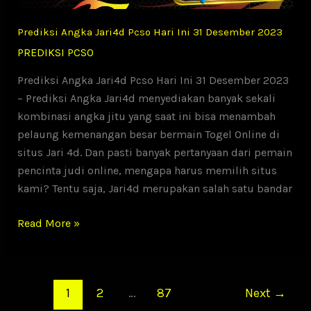
Ini
31
Prediksi Angka Jari4d Pcso Hari Ini 31 Desember 2023
Desember
PREDIKSI PCSO
2023
Prediksi Angka Jari4d Pcso Hari Ini 31 Desember 2023
– Prediksi Angka Jari4d menyediakan banyak sekali
kombinasi angka jitu yang saat ini bisa menambah
pelaung kemenangan besar bermain Togel Online di
situs Jari 4d. Dan pasti banyak pertanyaan dari pemain
pencinta judi online, mengapa harus memilih situs
kami? Tentu saja, Jari4d merupakan salah satu bandar
Prediksi
Read More »
Angka
Jari4d
Pcso
1
2
…
87
Next
→
Hari