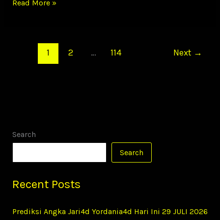
Bukti
Read More »
JP
MAHJONG
WAYS
1
2
…
114
Next
→
Hari
ini
Di
Situs
JARI4D
Sebesar
Rp.10.000,000,-
Search
Tuntas
Search
!!
Recent Posts
Prediksi Angka Jari4d Yordania4d Hari Ini 29 JULI 2026