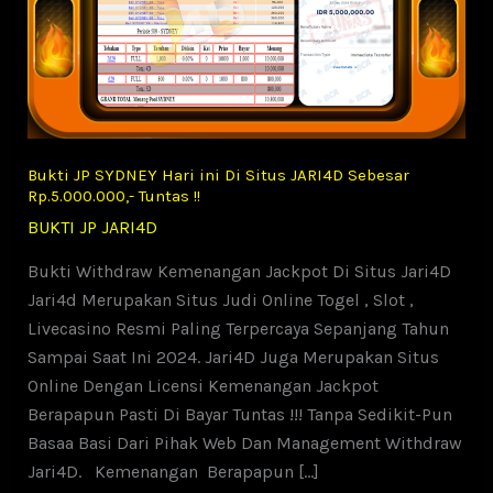
Bukti JP SYDNEY Hari ini Di Situs JARI4D Sebesar
Rp.5.000.000,- Tuntas !!
BUKTI JP JARI4D
Bukti Withdraw Kemenangan Jackpot Di Situs Jari4D
Jari4d Merupakan Situs Judi Online Togel , Slot ,
Livecasino Resmi Paling Terpercaya Sepanjang Tahun
Sampai Saat Ini 2024. Jari4D Juga Merupakan Situs
Online Dengan Licensi Kemenangan Jackpot
Berapapun Pasti Di Bayar Tuntas !!! Tanpa Sedikit-Pun
Basaa Basi Dari Pihak Web Dan Management Withdraw
Jari4D. Kemenangan Berapapun […]