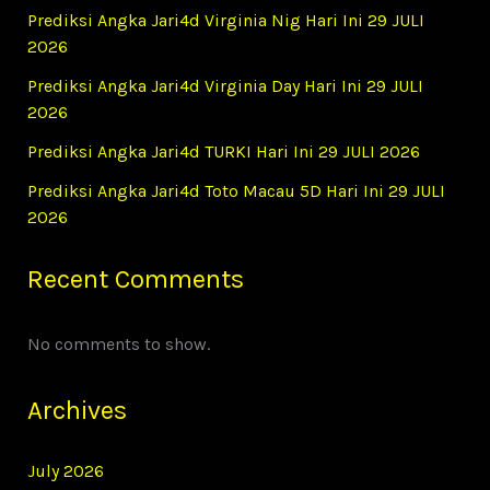
Prediksi Angka Jari4d Virginia Nig Hari Ini 29 JULI
2026
Prediksi Angka Jari4d Virginia Day Hari Ini 29 JULI
2026
Prediksi Angka Jari4d TURKI Hari Ini 29 JULI 2026
Prediksi Angka Jari4d Toto Macau 5D Hari Ini 29 JULI
2026
Recent Comments
No comments to show.
Archives
July 2026