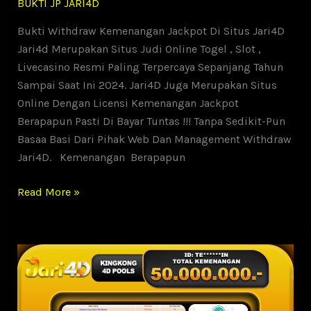
BUKTI JP JARI4D
Bukti Withdraw Kemenangan Jackpot Di Situs Jari4D
Jari4d Merupakan Situs Judi Online Togel , Slot ,
Livecasino Resmi Paling Terpercaya Sepanjang Tahun
Sampai Saat Ini 2024. Jari4D Juga Merupakan Situs
Online Dengan Licensi Kemenangan Jackpot
Berapapun Pasti Di Bayar Tuntas !!! Tanpa Sedikit-Pun
Basaa Basi Dari Pihak Web Dan Management Withdraw
Jari4D. Kemenangan Berapapun
Bukti
Read More »
JP
SYDNEY
4D
POOLS
Hari
ini