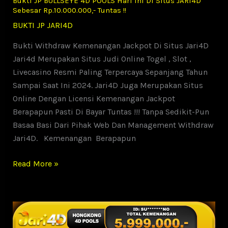
Bukti JP BULLSEYE 4D POOLS Hari ini Di Situs JARI4D
Sebesar Rp.10.000.000,- Tuntas !!
BUKTI JP JARI4D
Bukti Withdraw Kemenangan Jackpot Di Situs Jari4D
Jari4d Merupakan Situs Judi Online Togel , Slot ,
Livecasino Resmi Paling Terpercaya Sepanjang Tahun
Sampai Saat Ini 2024. Jari4D Juga Merupakan Situs
Online Dengan Licensi Kemenangan Jackpot
Berapapun Pasti Di Bayar Tuntas !!! Tanpa Sedikit-Pun
Basaa Basi Dari Pihak Web Dan Management Withdraw
Jari4D. Kemenangan Berapapun
Bukti
Read More »
JP
BULLSEYE
4D
POOLS