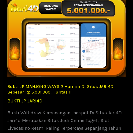
STARLIGHT
PRINCESS
Hari
ini
Di
Situs
JARI4D
Sebesar
Rp.5.000.000,-
Tuntas
!!
Bukti JP MAHJONG WAYS 2 Hari ini Di Situs JARI4D
Sebesar Rp.5.001.000,- Tuntas !!
BUKTI JP JARI4D
Bukti Withdraw Kemenangan Jackpot Di Situs Jari4D
Jari4d Merupakan Situs Judi Online Togel , Slot ,
Livecasino Resmi Paling Terpercaya Sepanjang Tahun