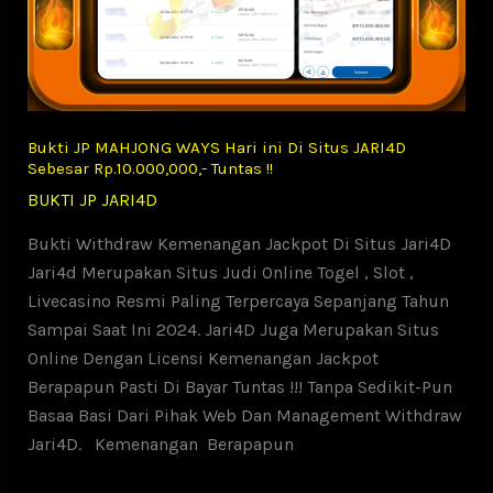
Sebesar
Rp.8.000.000,-
Tuntas
!!
Bukti JP MAHJONG WAYS Hari ini Di Situs JARI4D
Sebesar Rp.10.000,000,- Tuntas !!
BUKTI JP JARI4D
Bukti Withdraw Kemenangan Jackpot Di Situs Jari4D
Jari4d Merupakan Situs Judi Online Togel , Slot ,
Livecasino Resmi Paling Terpercaya Sepanjang Tahun
Sampai Saat Ini 2024. Jari4D Juga Merupakan Situs
Online Dengan Licensi Kemenangan Jackpot
Berapapun Pasti Di Bayar Tuntas !!! Tanpa Sedikit-Pun
Basaa Basi Dari Pihak Web Dan Management Withdraw
Jari4D. Kemenangan Berapapun