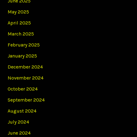
June 2025
May 2025
April 2025
March 2025
February 2025
January 2025
December 2024
November 2024
October 2024
September 2024
August 2024
July 2024
June 2024