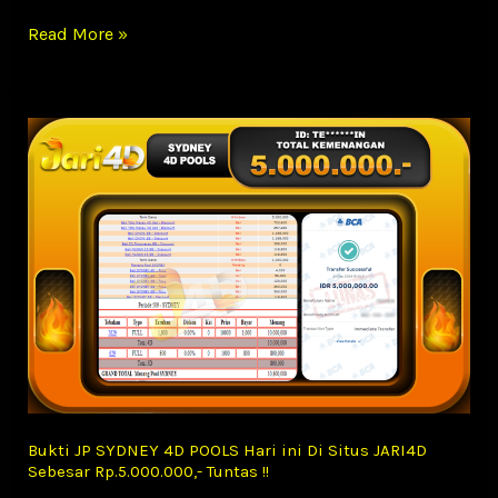
Bukti
Read More »
JP
SYDNEY
Hari
ini
Di
Situs
JARI4D
Sebesar
Rp.5.000.000,-
Tuntas
!!
Bukti JP SYDNEY 4D POOLS Hari ini Di Situs JARI4D
Sebesar Rp.5.000.000,- Tuntas !!