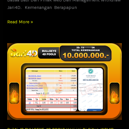
Jari4D. Kemenangan Berapapun
Bukti
Read More »
JP
KINGKONG
4D
POOLS
Hari
ini
Di
Situs
JARI4D
Sebesar
Rp.50.000.000,-
Tuntas
!!