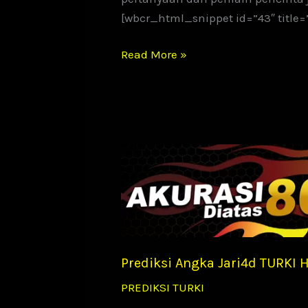
[wbcr_html_snippet id=”43″ title=”d
Prediksi
Read More »
Angka
Jari4d
Virginia
Day
Hari
Ini
31
MARET
2025
Prediksi Angka Jari4d TURKI H
PREDIKSI TURKI