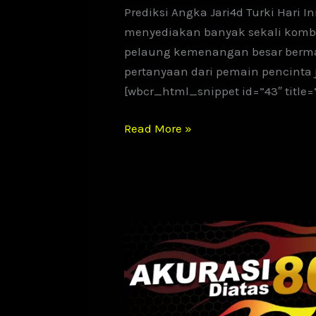
Prediksi Angka Jari4d Turki Hari I
menyediakan banyak sekali kombi
pelaung kemenangan besar bermain 
pertanyaan dari pemain pencinta 
[wbcr_html_snippet id=”43″ title=”d
Prediksi
Read More »
Angka
Jari4d
TURKI
Hari
Ini
31
MARET
2025