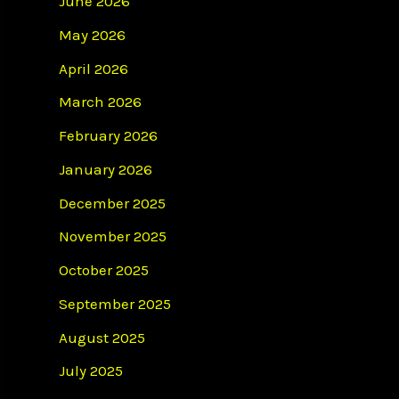
June 2026
May 2026
April 2026
March 2026
February 2026
January 2026
December 2025
November 2025
October 2025
September 2025
August 2025
July 2025