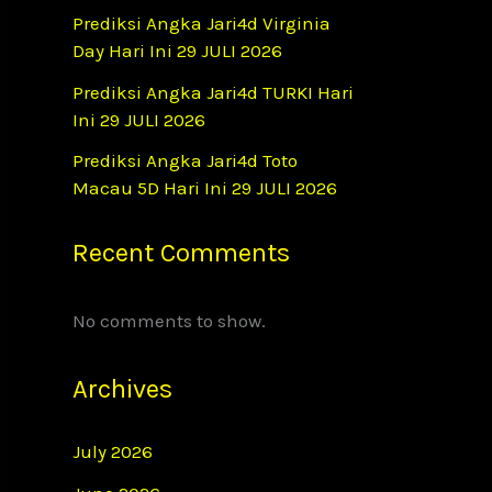
Prediksi Angka Jari4d Virginia
Day Hari Ini 29 JULI 2026
Prediksi Angka Jari4d TURKI Hari
Ini 29 JULI 2026
Prediksi Angka Jari4d Toto
Macau 5D Hari Ini 29 JULI 2026
Recent Comments
No comments to show.
Archives
July 2026