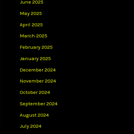
June 2025
May 2025
April 2025
March 2025
February 2025
January 2025
December 2024
November 2024
October 2024
September 2024
August 2024
July 2024