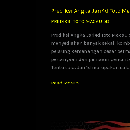
Prediksi Angka Jari4d Toto M
PREDIKSI TOTO MACAU 5D
Prediksi Angka Jari4d Toto Macau 
menyediakan banyak sekali kombi
pelaung kemenangan besar bermain 
pertanyaan dari pemaain pencinta
Tentu saja, Jari4d merupakan sala
Prediksi
Read More »
Angka
Jari4d
Toto
Macau
5D