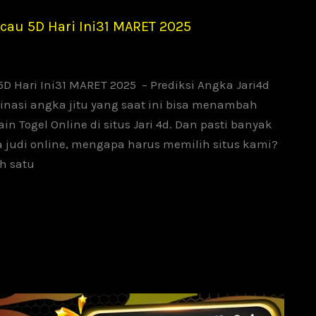
acau 5D Hari Ini31 MARET 2025
5D Hari Ini31 MARET 2025 – Prediksi Angka Jari4d
nasi angka jitu yang saat ini bisa menambah
Togel Online di situs Jari 4d. Dan pasti banyak
 judi online, mengapa harus memilih situs kami?
h satu