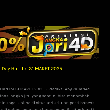
a Day Hari Ini 31 MARET 2025
 Hari Ini 31 MARET 2025 – Prediksi Angka Jari4d
nasi angka jitu yang saat ini bisa menambah
Togel Online di situs Jari 4d. Dan pasti banyak
judi online, mengapa harus memilih situs kami?