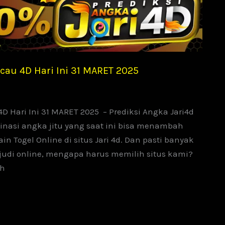
acau 4D Hari Ini 31 MARET 2025
4D Hari Ini 31 MARET 2025 – Prediksi Angka Jari4d
nasi angka jitu yang saat ini bisa menambah
Togel Online di situs Jari 4d. Dan pasti banyak
judi online, mengapa harus memilih situs kami?
ah