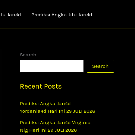
itu Jari4d
Prediksi Angka Jitu Jari4d
Search
Search
Recent Posts
Prediksi Angka Jari4d
Yordania4d Hari Ini 29 JULI 2026
Prediksi Angka Jari4d Virginia
Nig Hari Ini 29 JULI 2026