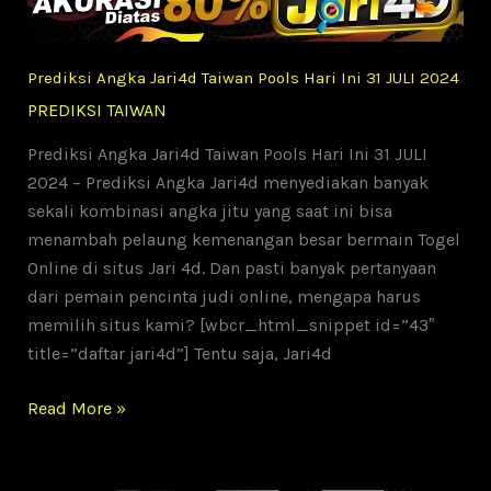
Hari
Ini
31
Prediksi Angka Jari4d Taiwan Pools Hari Ini 31 JULI 2024
JULI
PREDIKSI TAIWAN
2024
Prediksi Angka Jari4d Taiwan Pools Hari Ini 31 JULI
2024 – Prediksi Angka Jari4d menyediakan banyak
sekali kombinasi angka jitu yang saat ini bisa
menambah pelaung kemenangan besar bermain Togel
Online di situs Jari 4d. Dan pasti banyak pertanyaan
dari pemain pencinta judi online, mengapa harus
memilih situs kami? [wbcr_html_snippet id=”43″
title=”daftar jari4d”] Tentu saja, Jari4d
Prediksi
Read More »
Angka
Jari4d