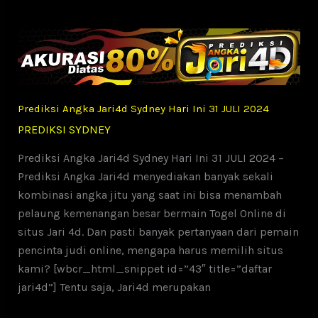
Jari4d
Sydney
Hari
Ini
31
JULI
Prediksi Angka Jari4d Sydney Hari Ini 31 JULI 2024
2024
PREDIKSI SYDNEY
Prediksi Angka Jari4d Sydney Hari Ini 31 JULI 2024 –
Prediksi Angka Jari4d menyediakan banyak sekali
kombinasi angka jitu yang saat ini bisa menambah
pelaung kemenangan besar bermain Togel Online di
situs Jari 4d. Dan pasti banyak pertanyaan dari pemain
pencinta judi online, mengapa harus memilih situs
kami? [wbcr_html_snippet id=”43″ title=”daftar
jari4d”] Tentu saja, Jari4d merupakan