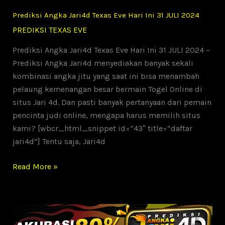
31
Prediksi Angka Jari4d Texas Eve Hari Ini 31 JULI 2024
JULI
PREDIKSI TEXAS EVE
2024
Prediksi Angka Jari4d Texas Eve Hari Ini 31 JULI 2024 –
Prediksi Angka Jari4d menyediakan banyak sekali
kombinasi angka jitu yang saat ini bisa menambah
pelaung kemenangan besar bermain Togel Online di
situs Jari 4d. Dan pasti banyak pertanyaan dari pemain
pencinta judi online, mengapa harus memilih situs
kami? [wbcr_html_snippet id=”43″ title=”daftar
jari4d”] Tentu saja, Jari4d
Prediksi
Read More »
Angka
Jari4d
Texas
Eve