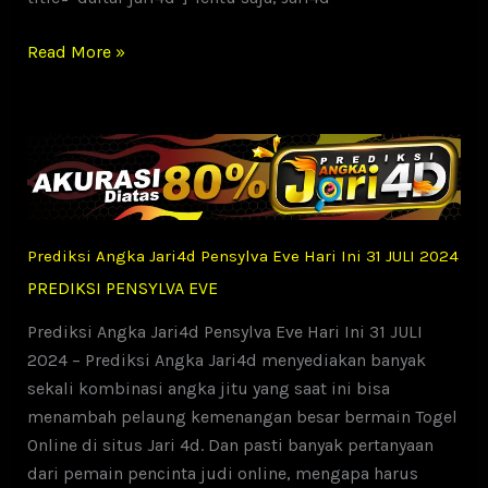
Prediksi
Read More »
Angka
Jari4d
Singapore
Hari
Ini
31
JULI
Prediksi Angka Jari4d Pensylva Eve Hari Ini 31 JULI 2024
2024
PREDIKSI PENSYLVA EVE
Prediksi Angka Jari4d Pensylva Eve Hari Ini 31 JULI
2024 – Prediksi Angka Jari4d menyediakan banyak
sekali kombinasi angka jitu yang saat ini bisa
menambah pelaung kemenangan besar bermain Togel
Online di situs Jari 4d. Dan pasti banyak pertanyaan
dari pemain pencinta judi online, mengapa harus