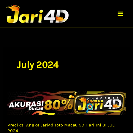
Skip
to
content
July 2024
Prediksi Angka Jari4d Toto Macau 5D Hari Ini 31 JULI
2024