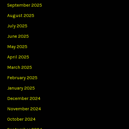
September 2025
August 2025
July 2025
June 2025
May 2025
April 2025
March 2025
February 2025
January 2025
December 2024
November 2024
October 2024