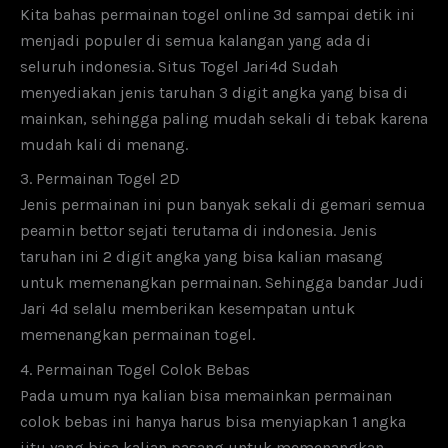
Kita bahas permainan togel online 3d sampai detik ini
menjadi populer di semua kalangan yang ada di
seluruh indonesia. Situs Togel Jari4d Sudah
menyediakan jenis taruhan 3 digit angka yang bisa di
mainkan, sehingga paling mudah sekali di tebak karena
mudah kali di menang.
3. Permainan Togel 2D
Jenis permainan ini pun banyak sekali di gemari semua
peamin bettor sejati terutama di indonesia. Jenis
taruhan ini 2 digit angka yang bisa kalian masang
untuk memenangkan permainan. Sehingga bandar Judi
Jari 4d selalu memberikan kesempatan untuk
memenangkan permainan togel.
4. Permainan Togel Colok Bebas
Pada umum nya kalian bisa memainkan permainan
colok bebas ini hanya harus bisa menyiapkan 1 angka
jitu yang bisa kalian pasang untuk memenangkan