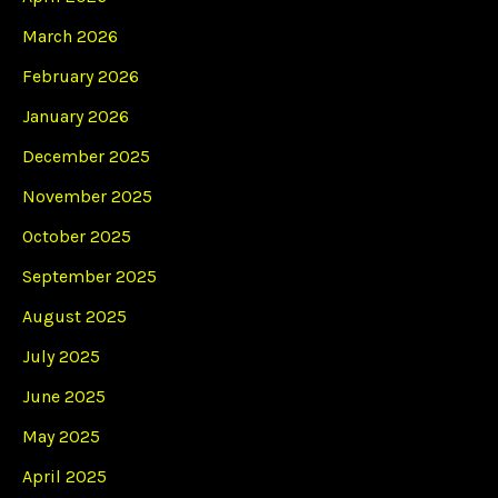
March 2026
February 2026
January 2026
December 2025
November 2025
October 2025
September 2025
August 2025
July 2025
June 2025
May 2025
April 2025