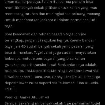
aman dan terpercaya. Selain itu, semua pemain bisa
memiliki banyak sekali pilihan untuk kalian yang mau
memasang taruhan dan meningkatkan peluang menang
untuk mendapatkan jackpot di dalam permainan judi
togel.
Soal keamanan dan pilihan pasaran togel online
terlengkap, jangan di ragukan lagi ya. Karena Bandar
togel jari 4D sudah banyak sekali jenis pasaran yang
bisa di mainkan. Togel Jarid juga sudah menyediakan
beberapa metode pembayaran yang bisa kalian
gunakan seperti transfer lewat Bank antara nya adalah
BCA,BNI,BRI,BSI,Mandiri,CIMB Niaga. Adapun lewat via
E-Wallet seperti, Dana, Ovo, Gopay, LinkAja Dll. Bisa juga
deposit lewat Pulsa seperti Via Telkomsel, Dan XL, Axis,
Tri Dll.
Prediksi Angka Jitu Jari4d
Sampai sekarang ini banyak sekali tipe permainan togel