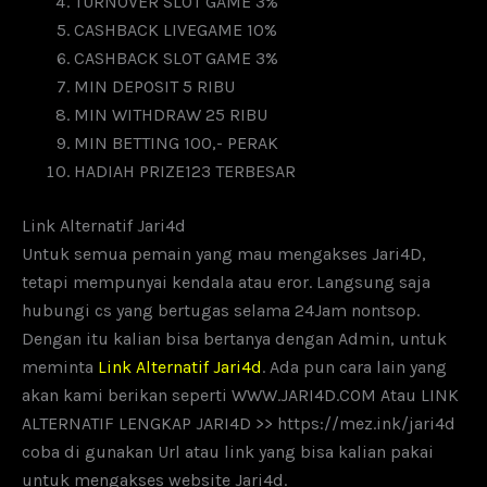
TURNOVER SLOT GAME 3%
CASHBACK LIVEGAME 10%
CASHBACK SLOT GAME 3%
MIN DEPOSIT 5 RIBU
MIN WITHDRAW 25 RIBU
MIN BETTING 100,- PERAK
HADIAH PRIZE123 TERBESAR
Link Alternatif Jari4d
Untuk semua pemain yang mau mengakses Jari4D,
tetapi mempunyai kendala atau eror. Langsung saja
hubungi cs yang bertugas selama 24Jam nontsop.
Dengan itu kalian bisa bertanya dengan Admin, untuk
meminta
Link Alternatif Jari4d
. Ada pun cara lain yang
akan kami berikan seperti WWW.JARI4D.COM Atau LINK
ALTERNATIF LENGKAP JARI4D >> https://mez.ink/jari4d
coba di gunakan Url atau link yang bisa kalian pakai
untuk mengakses website Jari4d.