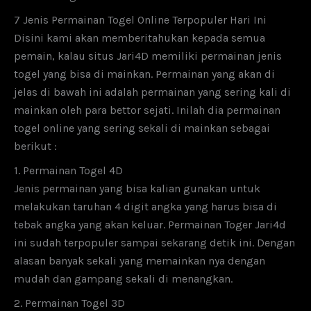
7 Jenis Permainan Togel Online Terpopuler Hari Ini
Disini kami akan memberitahukan kepada semua
pemain, kalau situs Jari4D memiliki permainan jenis
togel yang bisa di mainkan. Permainan yang akan di
jelas di bawah ini adalah permainan yang sering kali di
mainkan oleh para bettor sejati. Inilah dia permainan
togel online yang sering sekali di mainkan sebagai
berikut :
1. Permainan Togel 4D
Jenis permainan yang bisa kalian gunakan untuk
melakukan taruhan 4 digit angka yang harus bisa di
tebak angka yang akan keluar. Permainan Toger Jari4d
ini sudah terpopuler sampai sekarang detik ini. Dengan
alasan banyak sekali yang memainkan nya dengan
mudah dan gampang sekali di menangkan.
2. Permainan Togel 3D