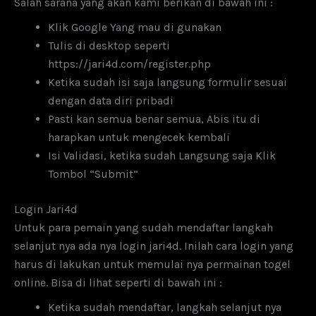
Salah sarana yang akan kami berikan di bawah ini :
Klik Google Yang mau di gunakan
Tulis di desktop seperti
https://jari4d.com/register.php
Ketika sudah isi saja langsung formulir sesuai
dengan data diri pribadi
Pasti kan semua benar semua, Abis itu di
harapkan untuk mengecek kembali
Isi Validasi, ketika sudah Langsung saja Klik
Tombol “Submit”
Login Jari4d
Untuk para pemain yang sudah mendaftar langkah
selanjut nya ada nya login jari4d. Inilah cara login yang
harus di lakukan untuk memulai nya permainan togel
online. Bisa di lihat seperti di bawah ini :
Ketika sudah mendaftar, langkah selanjut nya