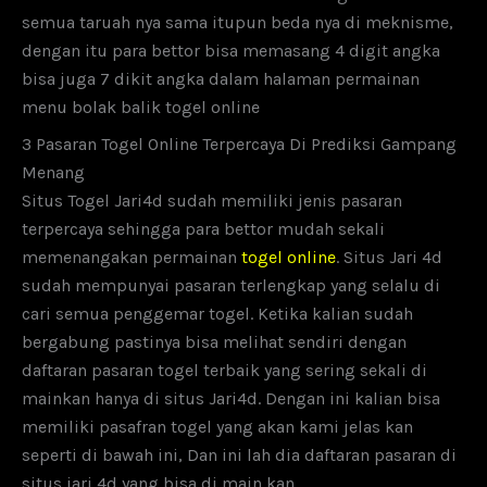
semua taruah nya sama itupun beda nya di meknisme,
dengan itu para bettor bisa memasang 4 digit angka
bisa juga 7 dikit angka dalam halaman permainan
menu bolak balik togel online
3 Pasaran Togel Online Terpercaya Di Prediksi Gampang
Menang
Situs Togel Jari4d sudah memiliki jenis pasaran
terpercaya sehingga para bettor mudah sekali
memenangakan permainan
togel online
. Situs Jari 4d
sudah mempunyai pasaran terlengkap yang selalu di
cari semua penggemar togel. Ketika kalian sudah
bergabung pastinya bisa melihat sendiri dengan
daftaran pasaran togel terbaik yang sering sekali di
mainkan hanya di situs Jari4d. Dengan ini kalian bisa
memiliki pasafran togel yang akan kami jelas kan
seperti di bawah ini, Dan ini lah dia daftaran pasaran di
situs jari 4d yang bisa di main kan.