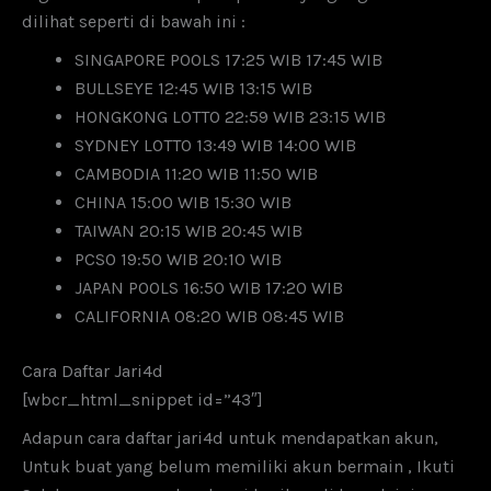
dilihat seperti di bawah ini :
SINGAPORE POOLS 17:25 WIB 17:45 WIB
BULLSEYE 12:45 WIB 13:15 WIB
HONGKONG LOTTO 22:59 WIB 23:15 WIB
SYDNEY LOTTO 13:49 WIB 14:00 WIB
CAMBODIA 11:20 WIB 11:50 WIB
CHINA 15:00 WIB 15:30 WIB
TAIWAN 20:15 WIB 20:45 WIB
PCSO 19:50 WIB 20:10 WIB
JAPAN POOLS 16:50 WIB 17:20 WIB
CALIFORNIA 08:20 WIB 08:45 WIB
Cara Daftar Jari4d
[wbcr_html_snippet id=”43″]
Adapun cara daftar jari4d untuk mendapatkan akun,
Untuk buat yang belum memiliki akun bermain , Ikuti