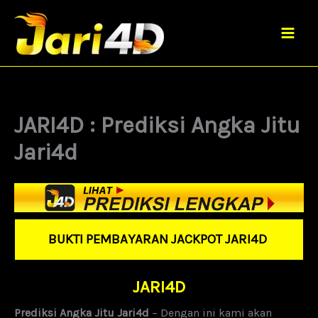
Skip
to
content
JARI4D : Prediksi Angka Jitu
Jari4d
BUKTI PEMBAYARAN JACKPOT JARI4D
JARI4D
Prediksi Angka Jitu Jari4d
– Dengan ini kami akan