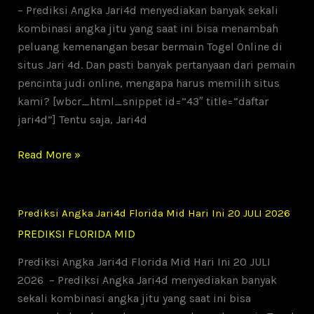
– Prediksi Angka Jari4d menyediakan banyak sekali
22
kombinasi angka jitu yang saat ini bisa menambah
JULI
peluang kemenangan besar bermain Togel Online di
2026
situs Jari 4d. Dan pasti banyak pertanyaan dari pemain
pencinta judi online, mengapa harus memilih situs
kami? [wbcr_html_snippet id=”43″ title=”daftar
jari4d”] Tentu saja, Jari4d
Prediksi
Read More »
Angka
Jari4d
Florida
Prediksi Angka Jari4d Florida Mid Hari Ini 20 JULI 2026
Mid
PREDIKSI FLORIDA MID
Hari
Prediksi Angka Jari4d Florida Mid Hari Ini 20 JULI
Ini
2026 – Prediksi Angka Jari4d menyediakan banyak
21
sekali kombinasi angka jitu yang saat ini bisa
JULI