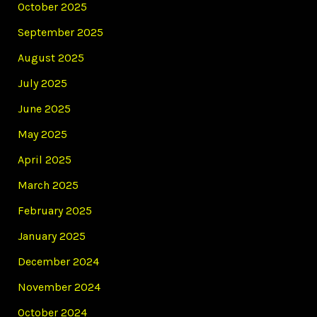
October 2025
September 2025
August 2025
July 2025
June 2025
May 2025
April 2025
March 2025
February 2025
January 2025
December 2024
November 2024
October 2024