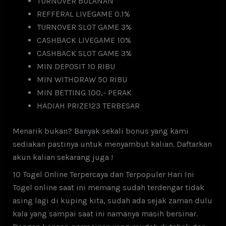
TURNOVER BULANAN
REFFERAL LIVEGAME 0.1%
TURNOVER SLOT GAME 3%
CASHBACK LIVEGAME 10%
CASHBACK SLOT GAME 3%
MIN DEPOSIT 10 RIBU
MIN WITHDRAW 50 RIBU
MIN BETTING 100,- PERAK
HADIAH PRIZE123 TERBESAR
Menarik bukan? Banyak sekali bonus yang kami
sediakan pastinya untuk menyambut kalian. Daftarkan
akun kalian sekarang juga !
10 Togel Online Terpercaya dan Terpopuler Hari Ini
Togel online saat ini memang sudah terdengar tidak
asing lagi di kuping kita, sudah ada sejak zaman dulu
kala yang sampai saat ini namanya masih bersinar.