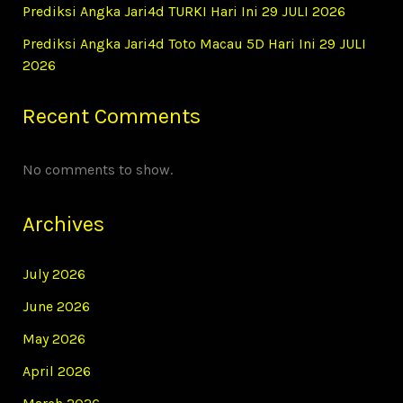
Prediksi Angka Jari4d TURKI Hari Ini 29 JULI 2026
Prediksi Angka Jari4d Toto Macau 5D Hari Ini 29 JULI
2026
Recent Comments
No comments to show.
Archives
July 2026
June 2026
May 2026
April 2026