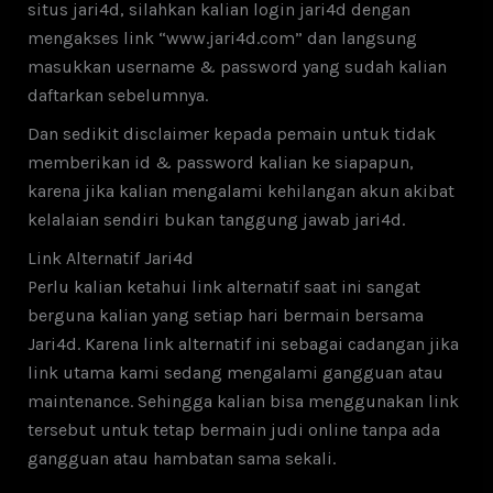
situs jari4d, silahkan kalian login jari4d dengan
mengakses link “www.jari4d.com” dan langsung
masukkan username & password yang sudah kalian
daftarkan sebelumnya.
Dan sedikit disclaimer kepada pemain untuk tidak
memberikan id & password kalian ke siapapun,
karena jika kalian mengalami kehilangan akun akibat
kelalaian sendiri bukan tanggung jawab jari4d.
Link Alternatif Jari4d
Perlu kalian ketahui link alternatif saat ini sangat
berguna kalian yang setiap hari bermain bersama
Jari4d. Karena link alternatif ini sebagai cadangan jika
link utama kami sedang mengalami gangguan atau
maintenance. Sehingga kalian bisa menggunakan link
tersebut untuk tetap bermain judi online tanpa ada
gangguan atau hambatan sama sekali.