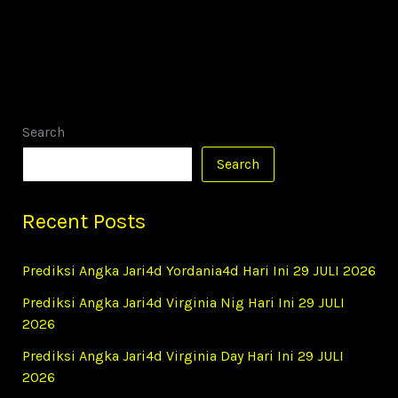
Search
Search
Recent Posts
Prediksi Angka Jari4d Yordania4d Hari Ini 29 JULI 2026
Prediksi Angka Jari4d Virginia Nig Hari Ini 29 JULI
2026
Prediksi Angka Jari4d Virginia Day Hari Ini 29 JULI
2026