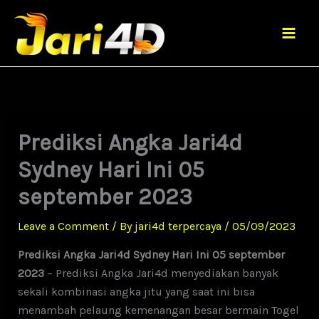
Skip
to
content
Prediksi Angka Jari4d
Sydney Hari Ini 05
september 2023
Leave a Comment
/ By
jari4d terpercaya
/
05/09/2023
Prediksi Angka Jari4d Sydney Hari Ini 05 september
2023
– Prediksi Angka Jari4d menyediakan banyak
sekali kombinasi angka jitu yang saat ini bisa
menambah pelaung kemenangan besar bermain Togel