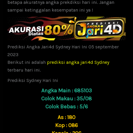
betapa akuratnya angka prekdiksi hari ini. Jangan
sampai ketinggalan kesempatan ini ya !
Prediksi Angka Jari4d Sydney Hari Ini 05 september
2023
Berikut ini adalah
prediksi angka jari4d Sydney
terbaru hari ini.
Prediksi Sydney Hari Ini
Angka Main : 685103
Colok Makau : 35/08
Colok Bebas : 5/6
As : 180
Kop : 086