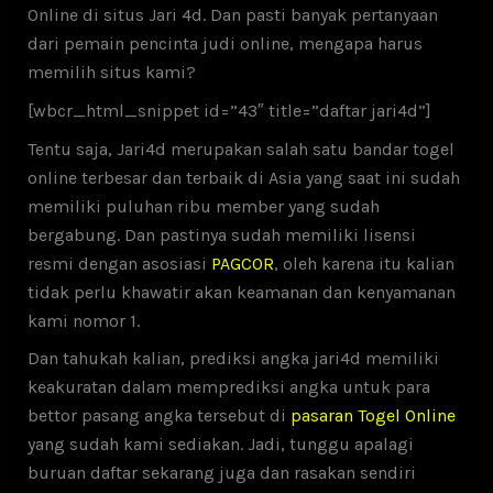
Online di situs Jari 4d. Dan pasti banyak pertanyaan
dari pemain pencinta judi online, mengapa harus
memilih situs kami?
[wbcr_html_snippet id=”43″ title=”daftar jari4d”]
Tentu saja, Jari4d merupakan salah satu bandar togel
online terbesar dan terbaik di Asia yang saat ini sudah
memiliki puluhan ribu member yang sudah
bergabung. Dan pastinya sudah memiliki lisensi
resmi dengan asosiasi
PAGCOR
, oleh karena itu kalian
tidak perlu khawatir akan keamanan dan kenyamanan
kami nomor 1.
Dan tahukah kalian, prediksi angka jari4d memiliki
keakuratan dalam memprediksi angka untuk para
bettor pasang angka tersebut di
pasaran Togel Online
yang sudah kami sediakan. Jadi, tunggu apalagi
buruan daftar sekarang juga dan rasakan sendiri