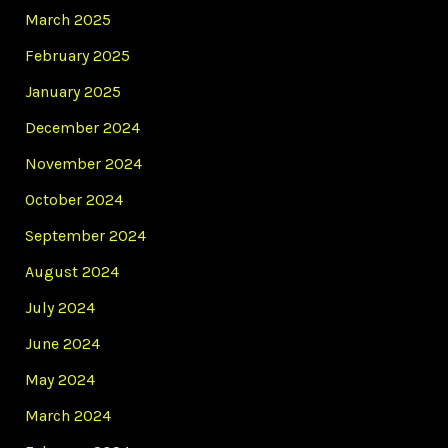
March 2025
February 2025
January 2025
December 2024
November 2024
October 2024
September 2024
August 2024
July 2024
June 2024
May 2024
March 2024