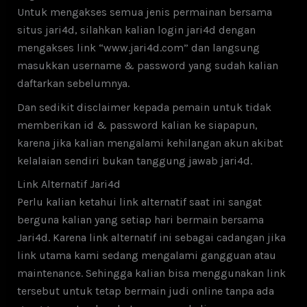
Untuk mengakses semua jenis permainan bersama
situs jari4d, silahkan kalian login jari4d dengan
mengakses link “www.jari4d.com” dan langsung
masukkan username & password yang sudah kalian
daftarkan sebelumnya.
Dan sedikit disclaimer kepada pemain untuk tidak
memberikan id & password kalian ke siapapun,
karena jika kalian mengalami kehilangan akun akibat
kelalaian sendiri bukan tanggung jawab jari4d.
Link Alternatif Jari4d
Perlu kalian ketahui link alternatif saat ini sangat
berguna kalian yang setiap hari bermain bersama
Jari4d. Karena link alternatif ini sebagai cadangan jika
link utama kami sedang mengalami gangguan atau
maintenance. Sehingga kalian bisa menggunakan link
tersebut untuk tetap bermain judi online tanpa ada