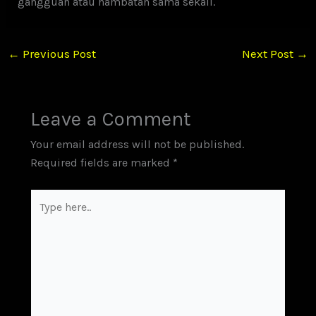
gangguan atau hambatan sama sekali.
←
Previous Post
Next Post
→
Leave a Comment
Your email address will not be published.
Required fields are marked
*
Type
here..