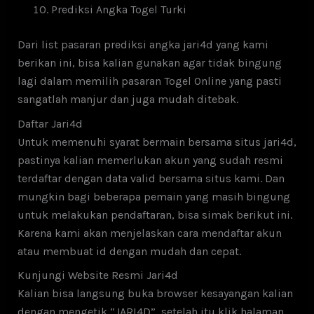
Prediksi Angka Togel Turki
Dari list pasaran prediksi angka jari4d yang kami
berikan ini, bisa kalian gunakan agar tidak bingung
lagi dalam memilih pasaran Togel Online yang pasti
sangatlah manjur dan juga mudah ditebak.
Daftar Jari4d
Untuk memenuhi syarat bermain bersama situs jari4d,
pastinya kalian memerlukan akun yang sudah resmi
terdaftar dengan data valid bersama situs kami. Dan
mungkin bagi beberapa pemain yang masih bingung
untuk melakukan pendaftaran, bisa simak berikut ini.
Karena kami akan menjelaskan cara mendaftar akun
atau membuat id dengan mudah dan cepat.
Kunjungi Website Resmi Jari4d
Kalian bisa langsung buka browser kesayangan kalian
dengan mengetik “JARI4D”, setelah itu klik halaman