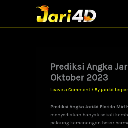
Skip
to
content
Prediksi Angka Jar
Oktober 2023
Leave a Comment
/ By
jari4d terp
Prediksi Angka Jari4d Florida Mid 
menyediakan banyak sekali kombi
pelaung kemenangan besar bermain 