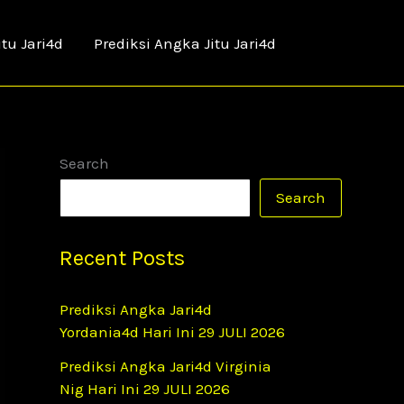
itu Jari4d
Prediksi Angka Jitu Jari4d
Search
Search
Recent Posts
Prediksi Angka Jari4d
Yordania4d Hari Ini 29 JULI 2026
Prediksi Angka Jari4d Virginia
Nig Hari Ini 29 JULI 2026