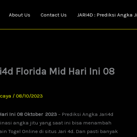
About Us
Contact Us
JARI4D : Prediksi Angka J
i4d Florida Mid Hari Ini 08
ercaya
/
08/10/2023
Hari Ini 08 Oktober 2023
– Prediksi Angka Jari4d
nasi angka jitu yang saat ini bisa menambah
Togel Online di situs Jari 4d. Dan pasti banyak