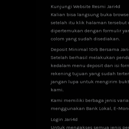
Kunjungi Website Resmi Jari4d
Kalian bisa langsung buka browse
setelah itu klik halaman tersebut
dipertemukan dengan formulir yan
colom yang sudah disediakan.
Deposit Minimal 10rb Bersama Jar
Setelah berhasil melakukan pend
kedalam menu deposit dan isi form
rekening tujuan yang sudah terter
jangan lupa untuk mengirim bukti
kami.
Kami memiliki berbaga jenis varia
menggunakan Bank Lokal, E-Mone
Login Jari4d
Untuk mengakses semua jenis perm