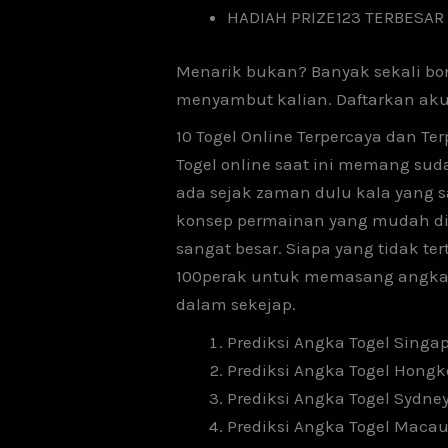
HADIAH PRIZE123 TERBESAR
Menarik bukan? Banyak sekali bo
menyambut kalian. Daftarkan akun
10 Togel Online Terpercaya dan Ter
Togel online saat ini memang suda
ada sejak zaman dulu kala yang 
konsep permainan yang mudah di 
sangat besar. Siapa yang tidak t
100perak untuk memasang angka 
dalam sekejap.
Prediksi Angka Togel Singap
Prediksi Angka Togel Hongk
Prediksi Angka Togel Sydney
Prediksi Angka Togel Maca