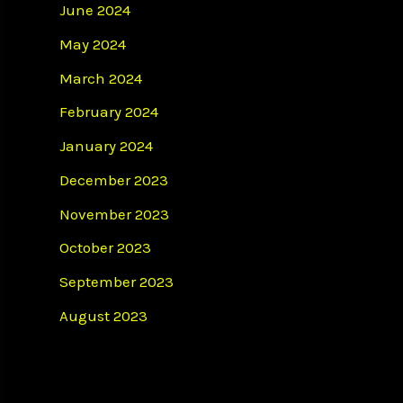
June 2024
May 2024
March 2024
February 2024
January 2024
December 2023
November 2023
October 2023
September 2023
August 2023