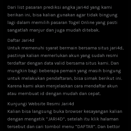
Dari list pasaran prediksi angka jari4d yang kami
berikan ini, bisa kalian gunakan agar tidak bingung
lagi dalam memilih pasaran Togel Online yang pasti
sangatlah manjur dan juga mudah ditebak.
Daftar Jari4d
Untuk memenuhi syarat bermain bersama situs jari4d,
pastinya kalian memerlukan akun yang sudah resmi
terdaftar dengan data valid bersama situs kami. Dan
mungkin bagi beberapa pemain yang masih bingung
untuk melakukan pendaftaran, bisa simak berikut ini.
Karena kami akan menjelaskan cara mendaftar akun
atau membuat id dengan mudah dan cepat.
Kunjungi Website Resmi Jari4d
Kalian bisa langsung buka browser kesayangan kalian
dengan mengetik “JARI4D”, setelah itu klik halaman
tersebut dan cari tombol menu “DAFTAR”. Dan bettor