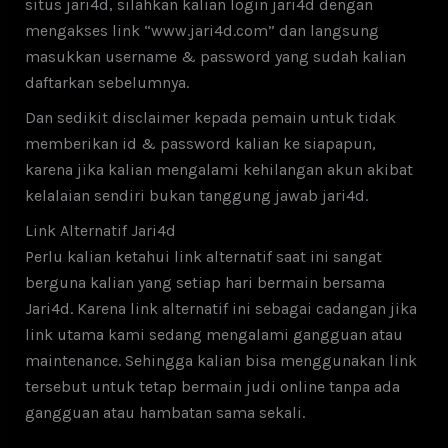
situs jari4d, silahkan kalian login jari4d dengan
mengakses link “www.jari4d.com” dan langsung
masukkan username & password yang sudah kalian
daftarkan sebelumnya.
Dan sedikit disclaimer kepada pemain untuk tidak
memberikan id & password kalian ke siapapun,
karena jika kalian mengalami kehilangan akun akibat
kelalaian sendiri bukan tanggung jawab jari4d.
Link Alternatif Jari4d
Perlu kalian ketahui link alternatif saat ini sangat
berguna kalian yang setiap hari bermain bersama
Jari4d. Karena link alternatif ini sebagai cadangan jika
link utama kami sedang mengalami gangguan atau
maintenance. Sehingga kalian bisa menggunakan link
tersebut untuk tetap bermain judi online tanpa ada
gangguan atau hambatan sama sekali.