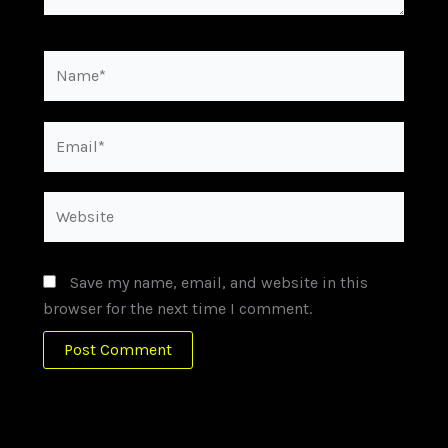
Name*
Email*
Website
Save my name, email, and website in this
browser for the next time I comment.