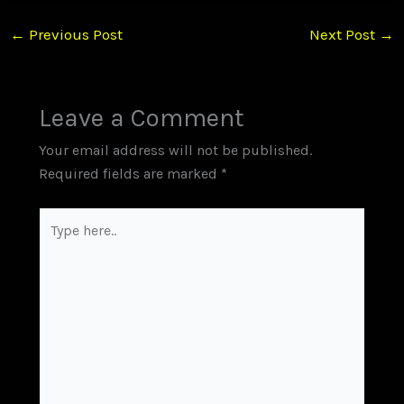
←
Previous Post
Next Post
→
Leave a Comment
Your email address will not be published.
Required fields are marked
*
Type
here..