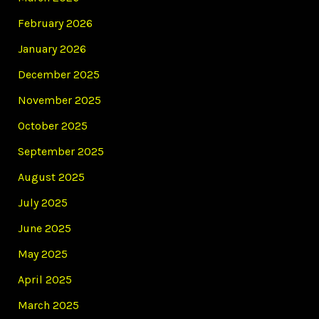
February 2026
January 2026
December 2025
November 2025
October 2025
September 2025
August 2025
July 2025
June 2025
May 2025
April 2025
March 2025