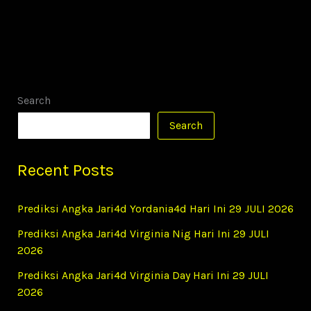
Search
Search
Recent Posts
Prediksi Angka Jari4d Yordania4d Hari Ini 29 JULI 2026
Prediksi Angka Jari4d Virginia Nig Hari Ini 29 JULI
2026
Prediksi Angka Jari4d Virginia Day Hari Ini 29 JULI
2026