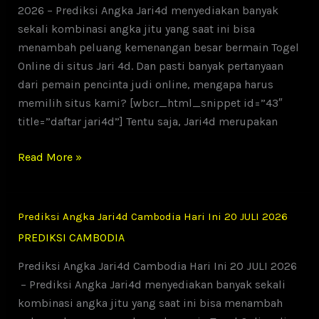
2026 – Prediksi Angka Jari4d menyediakan banyak
JULI
sekali kombinasi angka jitu yang saat ini bisa
2026
menambah peluang kemenangan besar bermain Togel
Online di situs Jari 4d. Dan pasti banyak pertanyaan
dari pemain pencinta judi online, mengapa harus
memilih situs kami? [wbcr_html_snippet id=”43″
title=”daftar jari4d”] Tentu saja, Jari4d merupakan
Prediksi
Read More »
Angka
Jari4d
Cambodia
Prediksi Angka Jari4d Cambodia Hari Ini 20 JULI 2026
Hari
PREDIKSI CAMBODIA
Ini
Prediksi Angka Jari4d Cambodia Hari Ini 20 JULI 2026
21
– Prediksi Angka Jari4d menyediakan banyak sekali
JULI
kombinasi angka jitu yang saat ini bisa menambah
2026