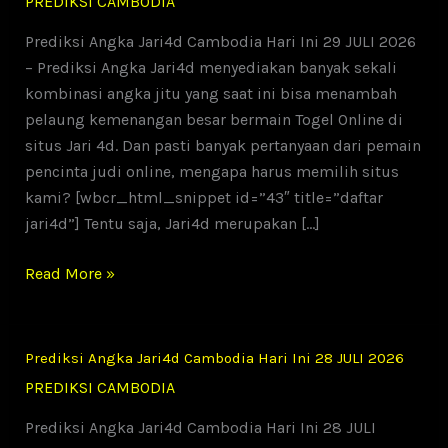
PREDIKSI CAMBODIA
Prediksi Angka Jari4d Cambodia Hari Ini 29 JULI 2026
– Prediksi Angka Jari4d menyediakan banyak sekali
kombinasi angka jitu yang saat ini bisa menambah
pelaung kemenangan besar bermain Togel Online di
situs Jari 4d. Dan pasti banyak pertanyaan dari pemain
pencinta judi online, mengapa harus memilih situs
kami? [wbcr_html_snippet id=”43″ title=”daftar
jari4d”] Tentu saja, Jari4d merupakan […]
Prediksi
Read More »
Angka
Jari4d
Cambodia
Prediksi Angka Jari4d Cambodia Hari Ini 28 JULI 2026
Hari
PREDIKSI CAMBODIA
Ini
Prediksi Angka Jari4d Cambodia Hari Ini 28 JULI
29