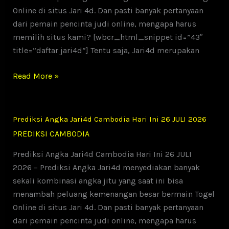
Online di situs Jari 4d. Dan pasti banyak pertanyaan
dari pemain pencinta judi online, mengapa harus
memilih situs kami? [wbcr_html_snippet id=”43″
title=”daftar jari4d”] Tentu saja, Jari4d merupakan
Prediksi
Read More »
Angka
Jari4d
Cambodia
Prediksi Angka Jari4d Cambodia Hari Ini 26 JULI 2026
Hari
PREDIKSI CAMBODIA
Ini
Prediksi Angka Jari4d Cambodia Hari Ini 26 JULI
27
2026 – Prediksi Angka Jari4d menyediakan banyak
JULI
sekali kombinasi angka jitu yang saat ini bisa
2026
menambah peluang kemenangan besar bermain Togel
Online di situs Jari 4d. Dan pasti banyak pertanyaan
dari pemain pencinta judi online, mengapa harus