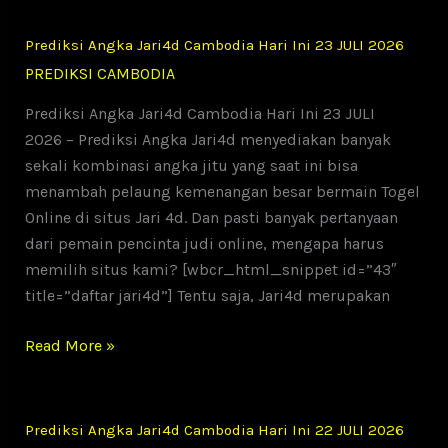
Jari4d
Cambodia
Prediksi Angka Jari4d Cambodia Hari Ini 23 JULI 2026
Hari
PREDIKSI CAMBODIA
Ini
Prediksi Angka Jari4d Cambodia Hari Ini 23 JULI
24
2026 – Prediksi Angka Jari4d menyediakan banyak
JULI
sekali kombinasi angka jitu yang saat ini bisa
2026
menambah pelaung kemenangan besar bermain Togel
Online di situs Jari 4d. Dan pasti banyak pertanyaan
dari pemain pencinta judi online, mengapa harus
memilih situs kami? [wbcr_html_snippet id=”43″
title=”daftar jari4d”] Tentu saja, Jari4d merupakan
Prediksi
Read More »
Angka
Jari4d
Cambodia
Prediksi Angka Jari4d Cambodia Hari Ini 22 JULI 2026