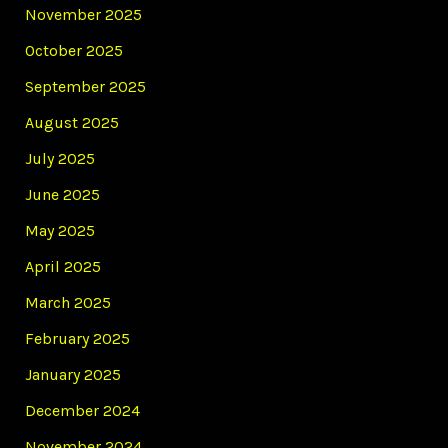
November 2025
October 2025
September 2025
August 2025
July 2025
June 2025
May 2025
April 2025
March 2025
February 2025
January 2025
December 2024
November 2024