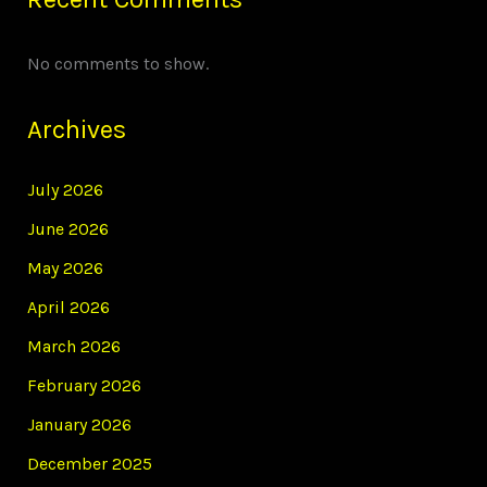
No comments to show.
Archives
July 2026
June 2026
May 2026
April 2026
March 2026
February 2026
January 2026
December 2025