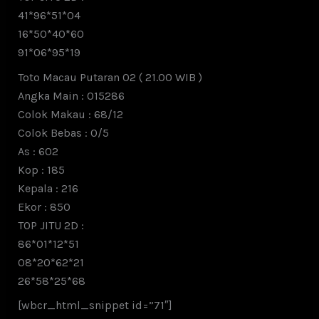
41*96*51*04
16*50*40*60
91*06*95*19
Toto Macau Putaran 02 ( 21.00 WIB )
Angka Main : 015286
Colok Makau : 68/12
Colok Bebas : 0/5
As : 602
Kop : 185
Kepala : 216
Ekor : 850
TOP JITU 2D :
86*01*12*51
08*20*62*21
26*58*25*68
[wbcr_html_snippet id=”71″]