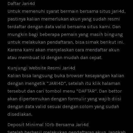
Daftar Jari4d
Untuk memenuhi syarat bermain bersama situs jari4d,
pastinya kalian memerlukan akun yang sudah resmi
terdaftar dengan data valid bersama situs kami. Dan
mungkin bagi beberapa pemain yang masih bingung
untuk melakukan pendaftaran, bisa simak berikut ini.
Karena kami akan menjelaskan cara mendaftar akun
atau membuat id dengan mudah dan cepat.
Kunjungi Website Resmi Jari4d
Kalian bisa langsung buka browser kesayangan kalian
dengan mengetik “JARI4D”, setelah itu klik halaman
tersebut dan cari tombol menu “DAFTAR”. Dan bettor
akan dipertemukan dengan formulir yang wajib diisi
dengan data valid sesuai dengan colom yang sudah
disediakan.
Deposit Minimal 10rb Bersama Jari4d
Setelah berhasil melakukan pendaftaran akun, langkah