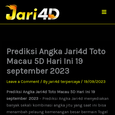
Skip
to
content
Prediksi Angka Jari4d Toto
Macau 5D Hari Ini 19
september 2023
Leave a Comment
/ By
jari4d terpercaya
/
19/09/2023
Prediksi Angka Jari4d Toto Macau 5D Hari Ini 19
september 2023
– Prediksi Angka Jari4d menyediakan
banyak sekali kombinasi angka jitu yang saat ini bisa
menambah pelaung kemenangan besar bermain Togel