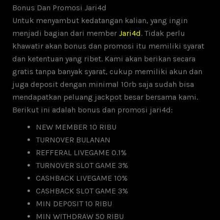
Bonus Dan Promosi Jari4d
Untuk menyambut kedatangan kalian, yang ingin
menjadi bagian dari member
Jari4d
. Tidak perlu
khawatir akan bonus dan promosi itu memiliki syarat
dan ketentuan yang ribet. Kami akan berikan secara
gratis tanpa banyak syarat, cukup memiliki akun dan
juga deposit dengan minimal 10rb saja sudah bisa
mendapatkan peluang jackpot besar bersama kami.
Berikut ini adalah bonus dan promosi jari4d:
NEW MEMBER 10 RIBU
TURNOVER BULANAN
REFFERAL LIVEGAME 0.1%
TURNOVER SLOT GAME 3%
CASHBACK LIVEGAME 10%
CASHBACK SLOT GAME 3%
MIN DEPOSIT 10 RIBU
MIN WITHDRAW 50 RIBU