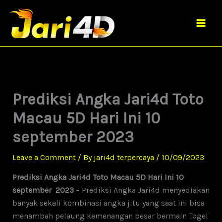
Skip
to
content
Prediksi Angka Jari4d Toto
Macau 5D Hari Ini 10
september 2023
Leave a Comment
/ By
jari4d terpercaya
/
10/09/2023
Prediksi Angka Jari4d Toto Macau 5D Hari Ini 10
september 2023
– Prediksi Angka Jari4d menyediakan
banyak sekali kombinasi angka jitu yang saat ini bisa
menambah pelaung kemenangan besar bermain Togel