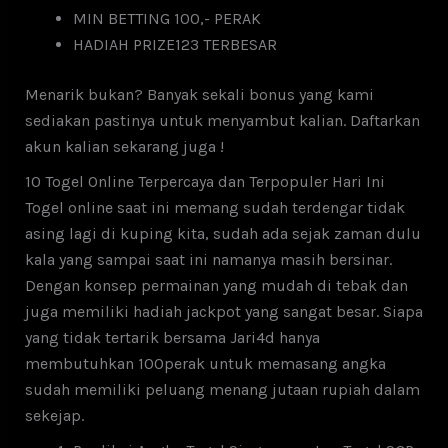
MIN BETTING 100,- PERAK
HADIAH PRIZE123 TERBESAR
Menarik bukan? Banyak sekali bonus yang kami
sediakan pastinya untuk menyambut kalian. Daftarkan
akun kalian sekarang juga !
10 Togel Online Terpercaya dan Terpopuler Hari Ini
Togel online saat ini memang sudah terdengar tidak
asing lagi di kuping kita, sudah ada sejak zaman dulu
kala yang sampai saat ini namanya masih bersinar.
Dengan konsep permainan yang mudah di tebak dan
juga memiliki hadiah jackpot yang sangat besar. Siapa
yang tidak tertarik bersama Jari4d hanya
membutuhkan 100perak untuk memasang angka
sudah memiliki peluang menang jutaan rupiah dalam
sekejap.