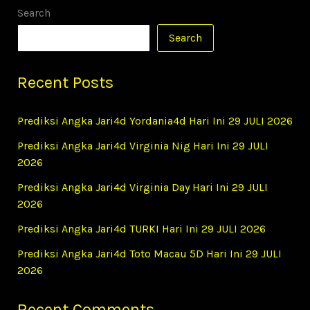
Search
Search
Recent Posts
Prediksi Angka Jari4d Yordania4d Hari Ini 29 JULI 2026
Prediksi Angka Jari4d Virginia Nig Hari Ini 29 JULI
2026
Prediksi Angka Jari4d Virginia Day Hari Ini 29 JULI
2026
Prediksi Angka Jari4d TURKI Hari Ini 29 JULI 2026
Prediksi Angka Jari4d Toto Macau 5D Hari Ini 29 JULI
2026
Recent Comments