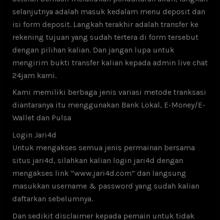
selanjutnya adalah masuk kedalam menu deposit dan
isi form deposit. Langkah terakhir adalah transfer ke
rekening tujuan yang sudah tertera di form tersebut
dengan pilihan kalian. Dan jangan lupa untuk
mengirim bukti transfer kalian kepada admin live chat
24jam kami.
Kami memiliki berbaga jenis variasi metode tranksasi
diantaranya itu menggunakan Bank Lokal, E-Money/E-
Wallet dan Pulsa
Login Jari4d
Untuk mengakses semua jenis permainan bersama
situs jari4d, silahkan kalian login jari4d dengan
mengakses link “www.jari4d.com” dan langsung
masukkan username & password yang sudah kalian
daftarkan sebelumnya.
Dan sedikit disclaimer kepada pemain untuk tidak