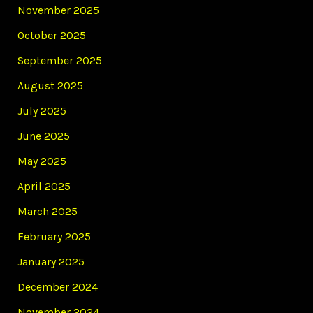
November 2025
October 2025
September 2025
August 2025
July 2025
June 2025
May 2025
April 2025
March 2025
February 2025
January 2025
December 2024
November 2024