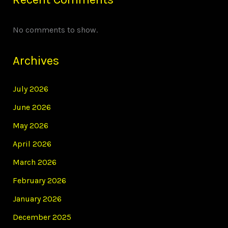
No comments to show.
Archives
July 2026
June 2026
May 2026
April 2026
March 2026
February 2026
January 2026
December 2025