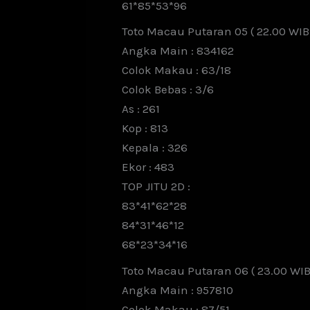
61*85*53*96
Toto Macau Putaran 05 ( 22.00 WIB
Angka Main : 834162
Colok Makau : 63/18
Colok Bebas : 3/6
As : 261
Kop : 813
Kepala : 326
Ekor : 483
TOP JITU 2D :
83*41*62*28
84*31*46*12
68*23*34*16
Toto Macau Putaran 06 ( 23.00 WIB
Angka Main : 957810
Colok Makau : 87/51