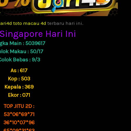
jari4d toto macau 4d
terbaru hari ini.
 Singapore Hari Ini
gka Main : 5039617
olok Makau : 50/17
Colok Bebas : 9/3
As : 617
Kop : 503
Kepala : 369
Ekor : 071
TOP JITU 2D :
53*06*69*71
36*10*07*96
65*09*31*63