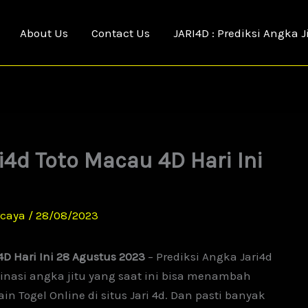
About Us
Contact Us
JARI4D : Prediksi Angka J
i4d Toto Macau 4D Hari Ini
ercaya
/
28/08/2023
4D Hari Ini 28 Agustus 2023
– Prediksi Angka Jari4d
nasi angka jitu yang saat ini bisa menambah
Togel Online di situs Jari 4d. Dan pasti banyak