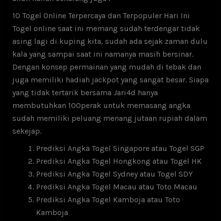
10 Togel Online Terpercaya dan Terpopuler Hari Ini
Togel online saat ini memang sudah terdengar tidak
asing lagi di kuping kita, sudah ada sejak zaman dulu
kala yang sampai saat ini namanya masih bersinar.
Dengan konsep permainan yang mudah di tebak dan
juga memiliki hadiah jackpot yang sangat besar. Siapa
yang tidak tertarik bersama Jari4d hanya
membutuhkan 100perak untuk memasang angka
sudah memiliki peluang menang jutaan rupiah dalam
sekejap.
Prediksi Angka Togel Singapore atau Togel SGP
Prediksi Angka Togel Hongkong atau Togel HK
Prediksi Angka Togel Sydney atau Togel SDY
Prediksi Angka Togel Macau atau Toto Macau
Prediksi Angka Togel Kamboja atau Toto
Kamboja