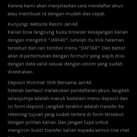
Karena kami akan menjelaskan cara mendaftar akun
atau membuat id dengan mudah dan cepat.
Kunjungi Website Resmi Jari4d
Kalian bisa langsung buka browser kesayangan kalian
dengan mengetik “JARI4D”, setelah itu klik halaman
tersebut dan cari tombol menu “DAFTAR”. Dan bettor
akan dipertemukan dengan formulir yang wajib diisi
dengan data valid sesuai dengan colom yang sudah
disediakan.
Deposit Minimal 10rb Bersama Jari4d
Setelah berhasil melakukan pendaftaran akun, langkah
selanjutnya adalah masuk kedalam menu deposit dan
isi form deposit. Langkah terakhir adalah transfer ke
rekening tujuan yang sudah tertera di form tersebut
dengan pilihan kalian. Dan jangan lupa untuk
mengirim bukti transfer kalian kepada admin live chat