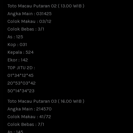
Toto Macau Putaran 02 ( 13.00 WIB )
Angka Main : 031425
Colok Makau : 03/12
Colok Bebas : 3/1
As : 125
Kop : 031
Kepala : 524
Ekor : 142
TOP JITU 2D :
01*34*12*45
20*53*03*42
50*14*34*23
Toto Macau Putaran 03 ( 16.00 WIB )
Angka Main : 214570
Colok Makau : 41/72
Colok Bebas : 7/1
As : 145