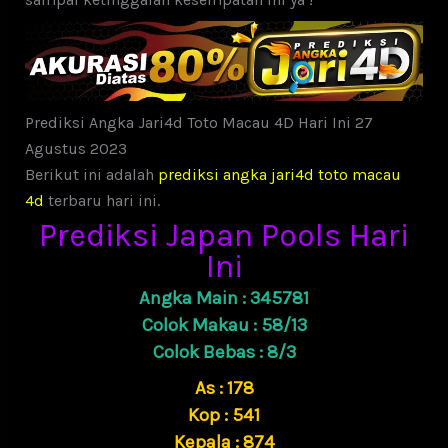
Prediksi Angka Jari4d Toto Macau 4D Hari Ini 27
Agustus 2023
Berikut ini adalah
prediksi angka jari4d toto macau
4d
terbaru hari ini.
Prediksi Japan Pools Hari
Ini
Angka Main : 345781
Colok Makau : 58/13
Colok Bebas : 8/3
As : 178
Kop : 541
Kepala : 874