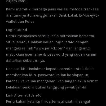
24jam kami.
Kami memiliki berbaga jenis variasi metode tranksasi
diantaranya itu menggunakan Bank Lokal, E-Money/E-
Wallet dan Pulsa
Login Jari4d
Untuk mengakses semua jenis permainan bersama
situs jari4d, silahkan kalian login jari4d dengan
mengakses link “www.jari4d.com” dan langsung
masukkan username & password yang sudah kalian
daftarkan sebelumnya.
Dan sedikit disclaimer kepada pemain untuk tidak
memberikan id & password kalian ke siapapun,
karena jika kalian mengalami kehilangan akun akibat
kelalaian sendiri bukan tanggung jawab jari4d.
Link Alternatif Jari4d
Perlu kalian ketahui link alternatif saat ini sangat