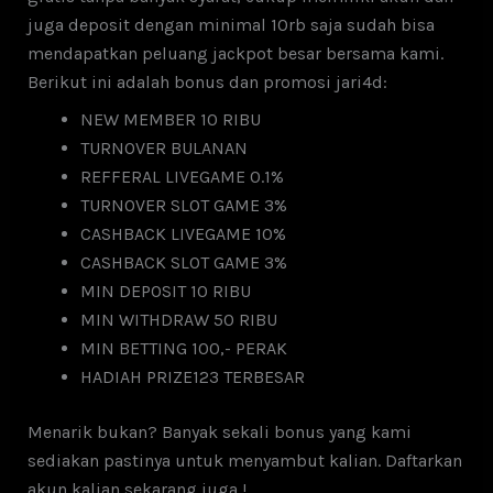
juga deposit dengan minimal 10rb saja sudah bisa
mendapatkan peluang jackpot besar bersama kami.
Berikut ini adalah bonus dan promosi jari4d:
NEW MEMBER 10 RIBU
TURNOVER BULANAN
REFFERAL LIVEGAME 0.1%
TURNOVER SLOT GAME 3%
CASHBACK LIVEGAME 10%
CASHBACK SLOT GAME 3%
MIN DEPOSIT 10 RIBU
MIN WITHDRAW 50 RIBU
MIN BETTING 100,- PERAK
HADIAH PRIZE123 TERBESAR
Menarik bukan? Banyak sekali bonus yang kami
sediakan pastinya untuk menyambut kalian. Daftarkan
akun kalian sekarang juga !