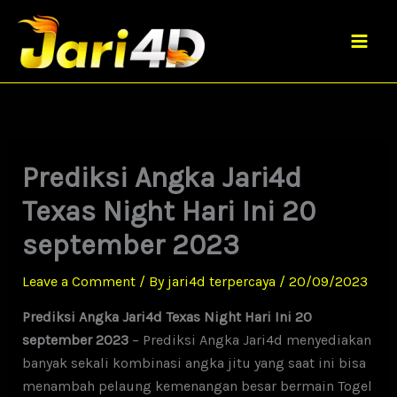
Skip
to
content
Prediksi Angka Jari4d
Texas Night Hari Ini 20
september 2023
Leave a Comment
/ By
jari4d terpercaya
/
20/09/2023
Prediksi Angka Jari4d Texas Night Hari Ini 20
september 2023
– Prediksi Angka Jari4d menyediakan
banyak sekali kombinasi angka jitu yang saat ini bisa
menambah pelaung kemenangan besar bermain Togel