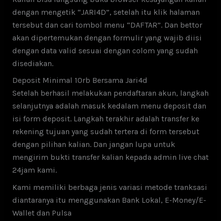
dengan mengetik “JARI4D”, setelah itu klik halaman
tersebut dan cari tombol menu “DAFTAR”. Dan bettor
akan dipertemukan dengan formulir yang wajib diisi
dengan data valid sesuai dengan colom yang sudah
disediakan.
Deposit Minimal 10rb Bersama Jari4d
Setelah berhasil melakukan pendaftaran akun, langkah
selanjutnya adalah masuk kedalam menu deposit dan
isi form deposit. Langkah terakhir adalah transfer ke
rekening tujuan yang sudah tertera di form tersebut
dengan pilihan kalian. Dan jangan lupa untuk
mengirim bukti transfer kalian kepada admin live chat
24jam kami.
Kami memiliki berbaga jenis variasi metode tranksasi
diantaranya itu menggunakan Bank Lokal, E-Money/E-
Wallet dan Pulsa