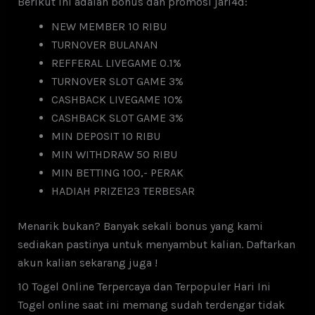
Berikut ini adalah bonus dan promosi jari4d:
NEW MEMBER 10 RIBU
TURNOVER BULANAN
REFFERAL LIVEGAME 0.1%
TURNOVER SLOT GAME 3%
CASHBACK LIVEGAME 10%
CASHBACK SLOT GAME 3%
MIN DEPOSIT 10 RIBU
MIN WITHDRAW 50 RIBU
MIN BETTING 100,- PERAK
HADIAH PRIZE123 TERBESAR
Menarik bukan? Banyak sekali bonus yang kami
sediakan pastinya untuk menyambut kalian. Daftarkan
akun kalian sekarang juga !
10 Togel Online Terpercaya dan Terpopuler Hari Ini
Togel online saat ini memang sudah terdengar tidak