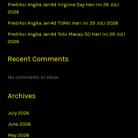
Prediksi Angka Jari4d Virginia Day Hari Ini 29 JULI
2026
Prediksi Angka Jari4d TURKI Hari Ini 29 JULI 2026
Prediksi Angka Jari4d Toto Macau 5D Hari Ini 29 JULI
2026
Recent Comments
No comments to show.
Archives
July 2026
June 2026
May 2026