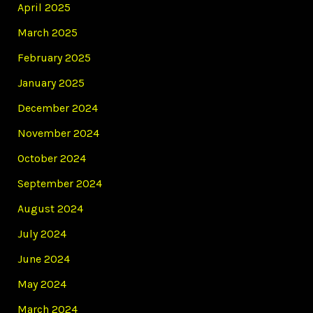
April 2025
March 2025
February 2025
January 2025
December 2024
November 2024
October 2024
September 2024
August 2024
July 2024
June 2024
May 2024
March 2024