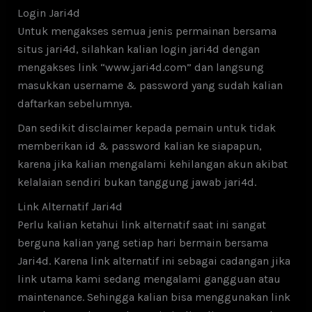
Login Jari4d
Untuk mengakses semua jenis permainan bersama
situs jari4d, silahkan kalian login jari4d dengan
mengakses link “www.jari4d.com” dan langsung
masukkan username & password yang sudah kalian
daftarkan sebelumnya.
Dan sedikit disclaimer kepada pemain untuk tidak
memberikan id & password kalian ke siapapun,
karena jika kalian mengalami kehilangan akun akibat
kelalaian sendiri bukan tanggung jawab jari4d.
Link Alternatif Jari4d
Perlu kalian ketahui link alternatif saat ini sangat
berguna kalian yang setiap hari bermain bersama
Jari4d. Karena link alternatif ini sebagai cadangan jika
link utama kami sedang mengalami gangguan atau
maintenance. Sehingga kalian bisa menggunakan link