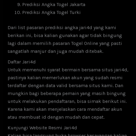
Prediksi Angka Togel Jakarta
Prediksi Angka Togel Turki
Dari list pasaran prediksi angka jari4d yang kami
berikan ini, bisa kalian gunakan agar tidak bingung
lagi dalam memilih pasaran Togel Online yang pasti
sangatlah manjur dan juga mudah ditebak.
Daftar Jari4d
Untuk memenuhi syarat bermain bersama situs jari4d,
pastinya kalian memerlukan akun yang sudah resmi
terdaftar dengan data valid bersama situs kami. Dan
mungkin bagi beberapa pemain yang masih bingung
untuk melakukan pendaftaran, bisa simak berikut ini.
Karena kami akan menjelaskan cara mendaftar akun
atau membuat id dengan mudah dan cepat.
Kunjungi Website Resmi Jari4d
Kalian bisa langsung buka browser kesayangan kalian