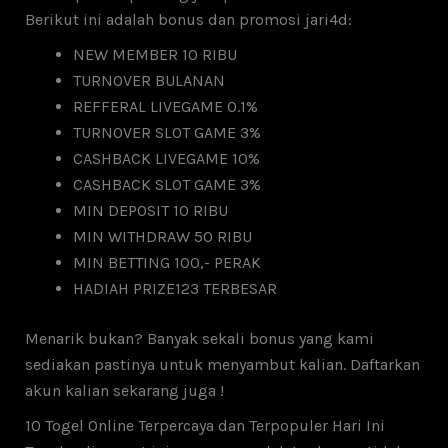
Berikut ini adalah bonus dan promosi jari4d:
NEW MEMBER 10 RIBU
TURNOVER BULANAN
REFFERAL LIVEGAME 0.1%
TURNOVER SLOT GAME 3%
CASHBACK LIVEGAME 10%
CASHBACK SLOT GAME 3%
MIN DEPOSIT 10 RIBU
MIN WITHDRAW 50 RIBU
MIN BETTING 100,- PERAK
HADIAH PRIZE123 TERBESAR
Menarik bukan? Banyak sekali bonus yang kami
sediakan pastinya untuk menyambut kalian. Daftarkan
akun kalian sekarang juga !
10 Togel Online Terpercaya dan Terpopuler Hari Ini