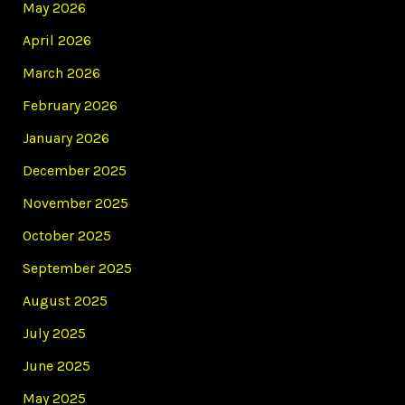
May 2026
April 2026
March 2026
February 2026
January 2026
December 2025
November 2025
October 2025
September 2025
August 2025
July 2025
June 2025
May 2025