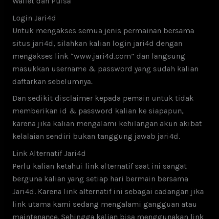
Wallet dan Pulsa
Login Jari4d
Untuk mengakses semua jenis permainan bersama
situs jari4d, silahkan kalian login jari4d dengan
mengakses link “www.jari4d.com” dan langsung
masukkan username & password yang sudah kalian
daftarkan sebelumnya.
Dan sedikit disclaimer kepada pemain untuk tidak
memberikan id & password kalian ke siapapun,
karena jika kalian mengalami kehilangan akun akibat
kelalaian sendiri bukan tanggung jawab jari4d.
Link Alternatif Jari4d
Perlu kalian ketahui link alternatif saat ini sangat
berguna kalian yang setiap hari bermain bersama
Jari4d. Karena link alternatif ini sebagai cadangan jika
link utama kami sedang mengalami gangguan atau
maintenance. Sehingga kalian bisa menggunakan link