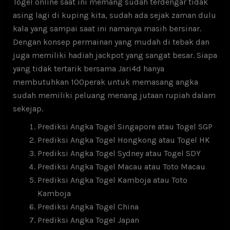
Togel online saat ini memang sudah terdengar tidak
asing lagi di kuping kita, sudah ada sejak zaman dulu
kala yang sampai saat ini namanya masih bersinar.
Dengan konsep permainan yang mudah di tebak dan
juga memiliki hadiah jackpot yang sangat besar. Siapa
yang tidak tertarik bersama Jari4d hanya
membutuhkan 100perak untuk memasang angka
sudah memiliki peluang menang jutaan rupiah dalam
sekejap.
Prediksi Angka Togel Singapore atau Togel SGP
Prediksi Angka Togel Hongkong atau Togel HK
Prediksi Angka Togel Sydney atau Togel SDY
Prediksi Angka Togel Macau atau Toto Macau
Prediksi Angka Togel Kamboja atau Toto
Kamboja
Prediksi Angka Togel China
Prediksi Angka Togel Japan