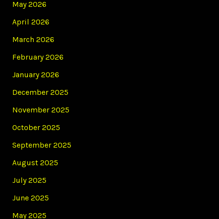
May 2026
April 2026
March 2026
February 2026
January 2026
December 2025
November 2025
October 2025
September 2025
August 2025
July 2025
June 2025
May 2025