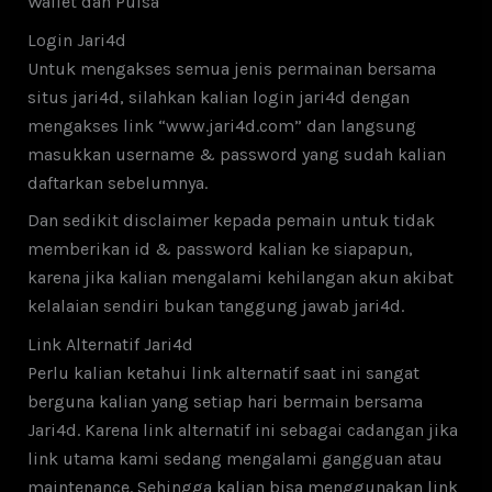
Wallet dan Pulsa
Login Jari4d
Untuk mengakses semua jenis permainan bersama
situs jari4d, silahkan kalian login jari4d dengan
mengakses link “www.jari4d.com” dan langsung
masukkan username & password yang sudah kalian
daftarkan sebelumnya.
Dan sedikit disclaimer kepada pemain untuk tidak
memberikan id & password kalian ke siapapun,
karena jika kalian mengalami kehilangan akun akibat
kelalaian sendiri bukan tanggung jawab jari4d.
Link Alternatif Jari4d
Perlu kalian ketahui link alternatif saat ini sangat
berguna kalian yang setiap hari bermain bersama
Jari4d. Karena link alternatif ini sebagai cadangan jika
link utama kami sedang mengalami gangguan atau
maintenance. Sehingga kalian bisa menggunakan link