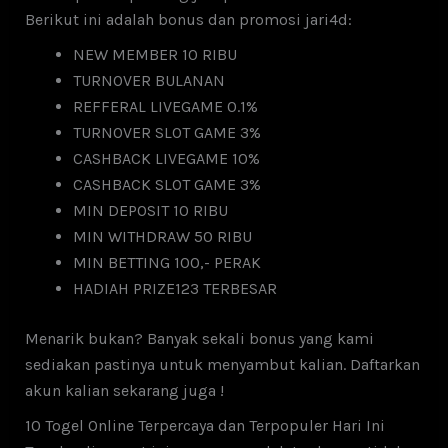
Berikut ini adalah bonus dan promosi jari4d:
NEW MEMBER 10 RIBU
TURNOVER BULANAN
REFFERAL LIVEGAME 0.1%
TURNOVER SLOT GAME 3%
CASHBACK LIVEGAME 10%
CASHBACK SLOT GAME 3%
MIN DEPOSIT 10 RIBU
MIN WITHDRAW 50 RIBU
MIN BETTING 100,- PERAK
HADIAH PRIZE123 TERBESAR
Menarik bukan? Banyak sekali bonus yang kami
sediakan pastinya untuk menyambut kalian. Daftarkan
akun kalian sekarang juga !
10 Togel Online Terpercaya dan Terpopuler Hari Ini