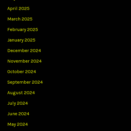
April 2025
March 2025
February 2025
January 2025
December 2024
November 2024
October 2024
September 2024
August 2024
July 2024
June 2024
May 2024