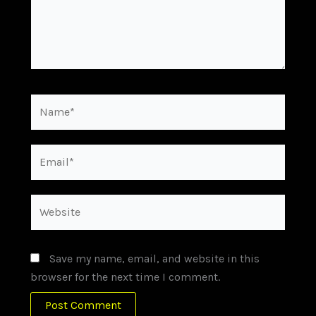
Name*
Email*
Website
Save my name, email, and website in this
browser for the next time I comment.