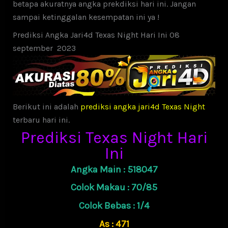
betapa akuratnya angka prekdiksi hari ini. Jangan
sampai ketinggalan kesempatan ini ya !
Prediksi Angka Jari4d Texas Night Hari Ini 08
september 2023
Berikut ini adalah
prediksi angka jari4d Texas Night
terbaru hari ini.
Prediksi Texas Night Hari
Ini
Angka Main : 51
80
47
Colok Makau : 70/85
Colok Bebas : 1/4
As : 471