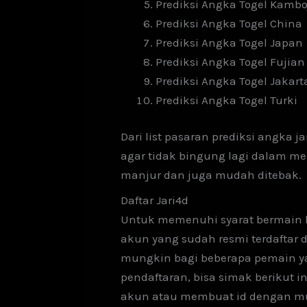
Prediksi Angka Togel Kambo
Prediksi Angka Togel China
Prediksi Angka Togel Japan
Prediksi Angka Togel Fujian
Prediksi Angka Togel Jakart
Prediksi Angka Togel Turki
Dari list pasaran prediksi angka j
agar tidak bingung lagi dalam me
manjur dan juga mudah ditebak.
Daftar Jari4d
Untuk memenuhi syarat bermain b
akun yang sudah resmi terdaftar 
mungkin bagi beberapa pemain 
pendaftaran, bisa simak berikut 
akun atau membuat id dengan mu