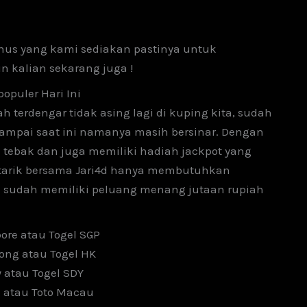
nus yang kami sediakan pastinya untuk
 kalian sekarang juga !
populer Hari Ini
h terdengar tidak asing lagi di kuping kita, sudah
sampai saat ini namanya masih bersinar. Dengan
tebak dan juga memiliki hadiah jackpot yang
ertarik bersama Jari4d hanya membutuhkan
sudah memiliki peluang menang jutaan rupiah
ore atau Togel SGP
ong atau Togel HK
 atau Togel SDY
u atau Toto Macau