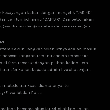
r kesayangan kalian dengan mengetik “JARI4D”,
 dan cari tombol menu “DAFTAR”. Dan bettor akan
g wajib diisi dengan data valid sesuai dengan
i4d
aftaran akun, langkah selanjutnya adalah masuk
 deposit. Langkah terakhir adalah transfer ke
a di form tersebut dengan pilihan kalian. Dan
 transfer kalian kepada admin live chat 24jam
si metode tranksasi diantaranya itu
y/E-Wallet dan Pulsa
ainan bersama situs jari4d, silahkan kalian