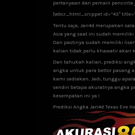
pertanyaan dari pemain pencinta 
[wbcr_html_snippet id=”43″ title=”
Tentu saja, Jari4d merupakan salah
Asia yang saat ini sudah memili
Dan pastinya sudah memiliki lise
kalian tidak perlu khawatir aka
Dan tahukah kalian, prediksi ang
angka untuk para bettor pasang a
kami sediakan. Jadi, tunggu apal
sendiri betapa akuratnya angka pr
kesempatan ini ya !
Prediksi Angka Jari4d Texas Eve Ha