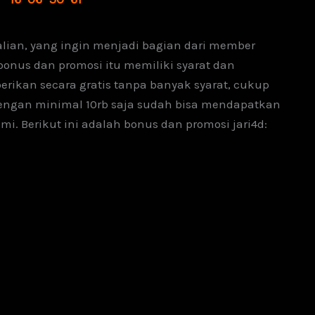
ian, yang ingin menjadi bagian dari member
 bonus dan promosi itu memiliki syarat dan
erikan secara gratis tanpa banyak syarat, cukup
dengan minimal 10rb saja sudah bisa mendapatkan
i. Berikut ini adalah bonus dan promosi jari4d: