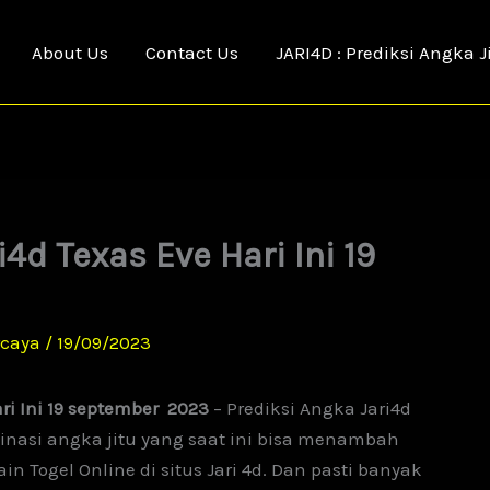
About Us
Contact Us
JARI4D : Prediksi Angka J
4d Texas Eve Hari Ini 19
ercaya
/
19/09/2023
ri Ini 19 september 2023
– Prediksi Angka Jari4d
nasi angka jitu yang saat ini bisa menambah
Togel Online di situs Jari 4d. Dan pasti banyak