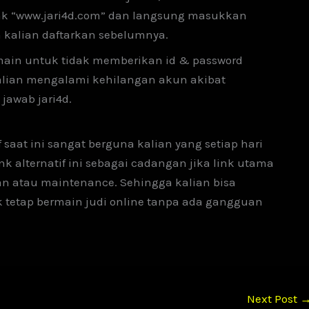
ink “www.jari4d.com” dan langsung masukkan
kalian daftarkan sebelumnya.
emain untuk tidak memberikan id & password
kalian mengalami kehilangan akun akibat
jawab jari4d.
if saat ini sangat berguna kalian yang setiap hari
nk alternatif ini sebagai cadangan jika link utama
 atau maintenance. Sehingga kalian bisa
 tetap bermain judi online tanpa ada gangguan
Next Post