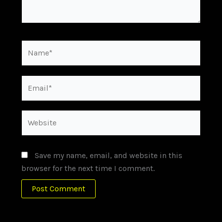
Name*
Email*
Website
Save my name, email, and website in this
browser for the next time I comment.