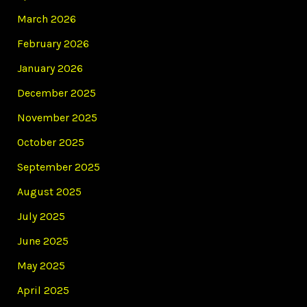
March 2026
February 2026
January 2026
December 2025
November 2025
October 2025
September 2025
August 2025
July 2025
June 2025
May 2025
April 2025