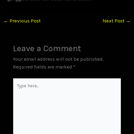
←
Previous Post
Next Post
→
Leave a Comment
Your email address will not be published.
Required fields are marked
*
Type
here..