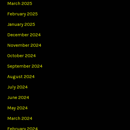
March 2025
February 2025
January 2025
December 2024
November 2024
October 2024
September 2024
August 2024
July 2024
June 2024
May 2024
March 2024
February 2024