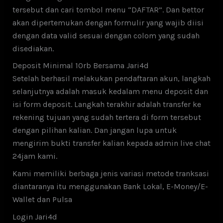
tersebut dan cari tombol menu “DAFTAR”. Dan bettor
akan dipertemukan dengan formulir yang wajib diisi
dengan data valid sesuai dengan colom yang sudah
disediakan.
Deposit Minimal 10rb Bersama Jari4d
Setelah berhasil melakukan pendaftaran akun, langkah
selanjutnya adalah masuk kedalam menu deposit dan
isi form deposit. Langkah terakhir adalah transfer ke
rekening tujuan yang sudah tertera di form tersebut
dengan pilihan kalian. Dan jangan lupa untuk
mengirim bukti transfer kalian kepada admin live chat
24jam kami.
Kami memiliki berbaga jenis variasi metode tranksasi
diantaranya itu menggunakan Bank Lokal, E-Money/E-
Wallet dan Pulsa
Login Jari4d