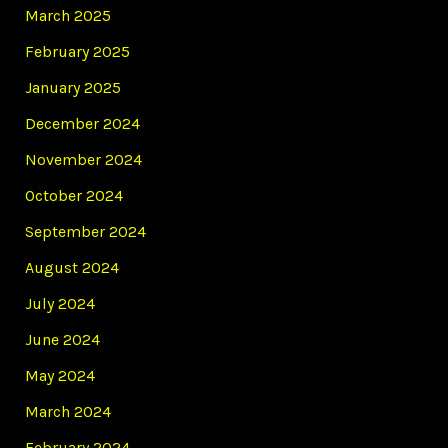
March 2025
February 2025
January 2025
December 2024
November 2024
October 2024
September 2024
August 2024
July 2024
June 2024
May 2024
March 2024
February 2024