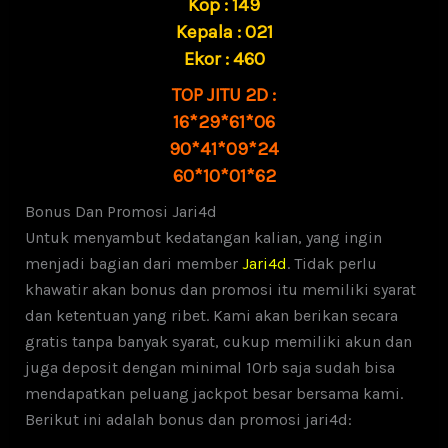
Kop : 149
Kepala : 021
Ekor : 460
TOP JITU 2D :
16*29*61*06
90*41*09*24
60*10*01*62
Bonus Dan Promosi Jari4d
Untuk menyambut kedatangan kalian, yang ingin
menjadi bagian dari member
Jari4d
. Tidak perlu
khawatir akan bonus dan promosi itu memiliki syarat
dan ketentuan yang ribet. Kami akan berikan secara
gratis tanpa banyak syarat, cukup memiliki akun dan
juga deposit dengan minimal 10rb saja sudah bisa
mendapatkan peluang jackpot besar bersama kami.
Berikut ini adalah bonus dan promosi jari4d: