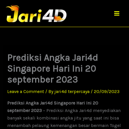
Skip
to
content
Prediksi Angka Jari4d
Singapore Hari Ini 20
september 2023
Leave a Comment
/ By
jari4d terpercaya
/
20/09/2023
Prediksi Angka Jari4d Singapore Hari Ini 20
september 2023
– Prediksi Angka Jari4d menyediakan
banyak sekali kombinasi angka jitu yang saat ini bisa
menambah pelaung kemenangan besar bermain Togel