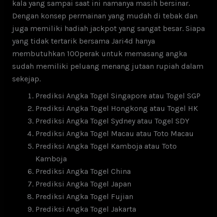
kala yang sampai saat ini namanya masih bersinar.
Dengan konsep permainan yang mudah di tebak dan
juga memiliki hadiah jackpot yang sangat besar. Siapa
yang tidak tertarik bersama Jari4d hanya
membutuhkan 100perak untuk memasang angka
sudah memiliki peluang menang jutaan rupiah dalam
sekejap.
Prediksi Angka Togel Singapore atau Togel SGP
Prediksi Angka Togel Hongkong atau Togel HK
Prediksi Angka Togel Sydney atau Togel SDY
Prediksi Angka Togel Macau atau Toto Macau
Prediksi Angka Togel Kamboja atau Toto
Kamboja
Prediksi Angka Togel China
Prediksi Angka Togel Japan
Prediksi Angka Togel Fujian
Prediksi Angka Togel Jakarta