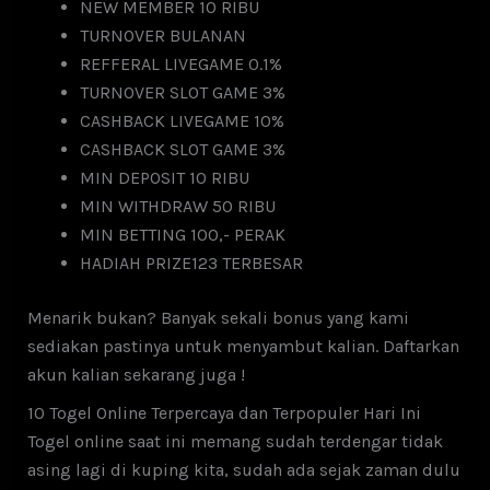
NEW MEMBER 10 RIBU
TURNOVER BULANAN
REFFERAL LIVEGAME 0.1%
TURNOVER SLOT GAME 3%
CASHBACK LIVEGAME 10%
CASHBACK SLOT GAME 3%
MIN DEPOSIT 10 RIBU
MIN WITHDRAW 50 RIBU
MIN BETTING 100,- PERAK
HADIAH PRIZE123 TERBESAR
Menarik bukan? Banyak sekali bonus yang kami
sediakan pastinya untuk menyambut kalian. Daftarkan
akun kalian sekarang juga !
10 Togel Online Terpercaya dan Terpopuler Hari Ini
Togel online saat ini memang sudah terdengar tidak
asing lagi di kuping kita, sudah ada sejak zaman dulu