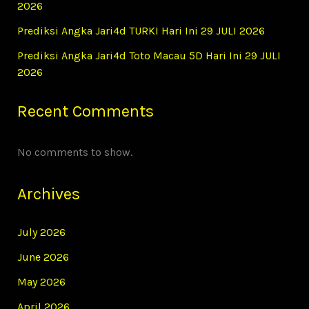
2026
Prediksi Angka Jari4d TURKI Hari Ini 29 JULI 2026
Prediksi Angka Jari4d Toto Macau 5D Hari Ini 29 JULI
2026
Recent Comments
No comments to show.
Archives
July 2026
June 2026
May 2026
April 2026