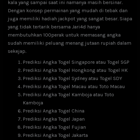
kala yang sampai saat ini namanya masih bersinar.
Dengan konsep permainan yang mudah di tebak dan
juga memiliki hadiah jackpot yang sangat besar. Siapa
yang tidak tertarik bersama Jari4d hanya
membutuhkan 100perak untuk memasang angka
sudah memiliki peluang menang jutaan rupiah dalam
sekejap.
Prediksi Angka Togel Singapore atau Togel SGP
Prediksi Angka Togel Hongkong atau Togel HK
Prediksi Angka Togel Sydney atau Togel SDY
Prediksi Angka Togel Macau atau Toto Macau
Prediksi Angka Togel Kamboja atau Toto
Kamboja
Prediksi Angka Togel China
Prediksi Angka Togel Japan
Prediksi Angka Togel Fujian
Prediksi Angka Togel Jakarta