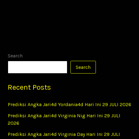
Search
Search
Recent Posts
Prediksi Angka Jari4d Yordania4d Hari Ini 29 JULI 2026
Prediksi Angka Jari4d Virginia Nig Hari Ini 29 JULI
2026
Prediksi Angka Jari4d Virginia Day Hari Ini 29 JULI