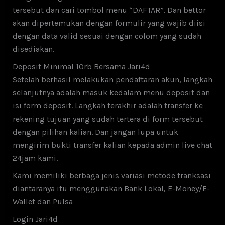
tersebut dan cari tombol menu “DAFTAR”. Dan bettor
akan dipertemukan dengan formulir yang wajib diisi
dengan data valid sesuai dengan colom yang sudah
disediakan.
Deposit Minimal 10rb Bersama Jari4d
Setelah berhasil melakukan pendaftaran akun, langkah
selanjutnya adalah masuk kedalam menu deposit dan
isi form deposit. Langkah terakhir adalah transfer ke
rekening tujuan yang sudah tertera di form tersebut
dengan pilihan kalian. Dan jangan lupa untuk
mengirim bukti transfer kalian kepada admin live chat
24jam kami.
Kami memiliki berbaga jenis variasi metode tranksasi
diantaranya itu menggunakan Bank Lokal, E-Money/E-
Wallet dan Pulsa
Login Jari4d