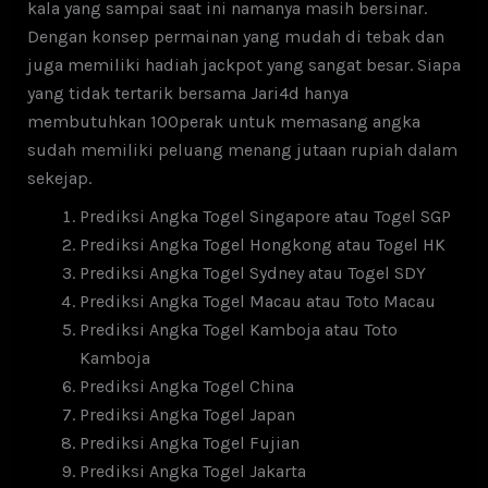
kala yang sampai saat ini namanya masih bersinar.
Dengan konsep permainan yang mudah di tebak dan
juga memiliki hadiah jackpot yang sangat besar. Siapa
yang tidak tertarik bersama Jari4d hanya
membutuhkan 100perak untuk memasang angka
sudah memiliki peluang menang jutaan rupiah dalam
sekejap.
Prediksi Angka Togel Singapore atau Togel SGP
Prediksi Angka Togel Hongkong atau Togel HK
Prediksi Angka Togel Sydney atau Togel SDY
Prediksi Angka Togel Macau atau Toto Macau
Prediksi Angka Togel Kamboja atau Toto
Kamboja
Prediksi Angka Togel China
Prediksi Angka Togel Japan
Prediksi Angka Togel Fujian
Prediksi Angka Togel Jakarta