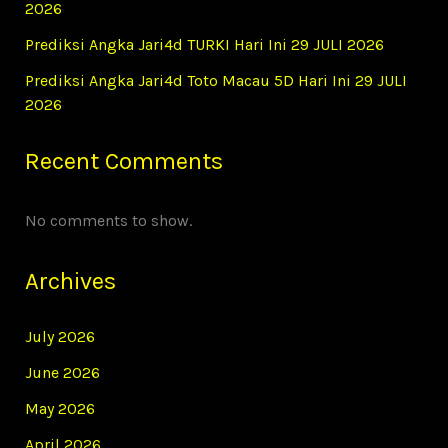
2026
Prediksi Angka Jari4d TURKI Hari Ini 29 JULI 2026
Prediksi Angka Jari4d Toto Macau 5D Hari Ini 29 JULI
2026
Recent Comments
No comments to show.
Archives
July 2026
June 2026
May 2026
April 2026