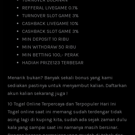
REFFERAL LIVEGAME 0.1%
TURNOVER SLOT GAME 3%
CASHBACK LIVEGAME 10%
CASHBACK SLOT GAME 3%
MIN DEPOSIT 10 RIBU
MIN WITHDRAW 50 RIBU
MIN BETTING 100,- PERAK
HADIAH PRIZE123 TERBESAR
Menarik bukan? Banyak sekali bonus yang kami
sediakan pastinya untuk menyambut kalian. Daftarkan
akun kalian sekarang juga !
10 Togel Online Terpercaya dan Terpopuler Hari Ini
Togel online saat ini memang sudah terdengar tidak
asing lagi di kuping kita, sudah ada sejak zaman dulu
kala yang sampai saat ini namanya masih bersinar.