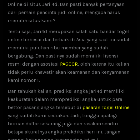
Online di situs Jari 4d. Dan pasti banyak pertanyaan
dari pemain pencinta judi online, mengapa harus
memilih situs kami?
Tentu saja, Jari4d merupakan salah satu bandar togel
online terbesar dan terbaik di Asia yang saat ini sudah
memiliki puluhan ribu member yang sudah
bergabung. Dan pastinya sudah memiliki lisensi
resmi dengan asosiasi
PAGCOR
, oleh karena itu kalian
tidak perlu khawatir akan keamanan dan kenyamanan
kami nomor 1.
Dan tahukah kalian, prediksi angka jari4d memiliki
keakuratan dalam memprediksi angka untuk para
bettor pasang angka tersebut di
pasaran Togel Online
yang sudah kami sediakan. Jadi, tunggu apalagi
buruan daftar sekarang juga dan rasakan sendiri
betapa akuratnya angka prekdiksi hari ini. Jangan
sampai ketinggalan kesempatan ini ya !