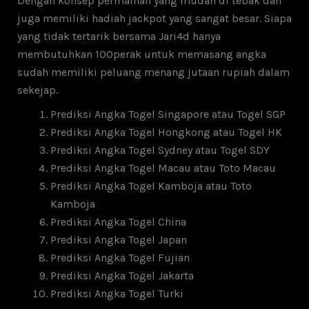
Dengan konsep permainan yang mudah di tebak dan
juga memiliki hadiah jackpot yang sangat besar. Siapa
yang tidak tertarik bersama Jari4d hanya
membutuhkan 100perak untuk memasang angka
sudah memiliki peluang menang jutaan rupiah dalam
sekejap.
Prediksi Angka Togel Singapore atau Togel SGP
Prediksi Angka Togel Hongkong atau Togel HK
Prediksi Angka Togel Sydney atau Togel SDY
Prediksi Angka Togel Macau atau Toto Macau
Prediksi Angka Togel Kamboja atau Toto
Kamboja
Prediksi Angka Togel China
Prediksi Angka Togel Japan
Prediksi Angka Togel Fujian
Prediksi Angka Togel Jakarta
Prediksi Angka Togel Turki