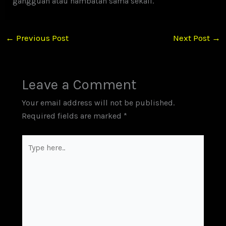
gangguan atau hambatan sama sekali.
←
Previous Post
Next Post
→
Leave a Comment
Your email address will not be published.
Required fields are marked
*
Type
here..