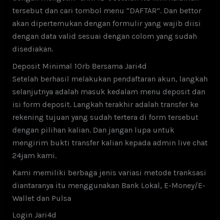
tersebut dan cari tombol menu “DAFTAR”. Dan bettor
akan dipertemukan dengan formulir yang wajib diisi
dengan data valid sesuai dengan colom yang sudah
disediakan.
Deposit Minimal 10rb Bersama Jari4d
Setelah berhasil melakukan pendaftaran akun, langkah
selanjutnya adalah masuk kedalam menu deposit dan
isi form deposit. Langkah terakhir adalah transfer ke
rekening tujuan yang sudah tertera di form tersebut
dengan pilihan kalian. Dan jangan lupa untuk
mengirim bukti transfer kalian kepada admin live chat
24jam kami.
Kami memiliki berbaga jenis variasi metode tranksasi
diantaranya itu menggunakan Bank Lokal, E-Money/E-
Wallet dan Pulsa
Login Jari4d