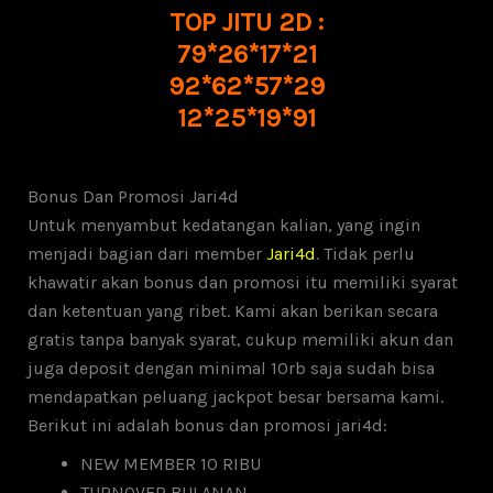
TOP JITU 2D :
79*26*17*21
92*62*57*29
12*25*19*91
Bonus Dan Promosi Jari4d
Untuk menyambut kedatangan kalian, yang ingin
menjadi bagian dari member
Jari4d
. Tidak perlu
khawatir akan bonus dan promosi itu memiliki syarat
dan ketentuan yang ribet. Kami akan berikan secara
gratis tanpa banyak syarat, cukup memiliki akun dan
juga deposit dengan minimal 10rb saja sudah bisa
mendapatkan peluang jackpot besar bersama kami.
Berikut ini adalah bonus dan promosi jari4d:
NEW MEMBER 10 RIBU
TURNOVER BULANAN