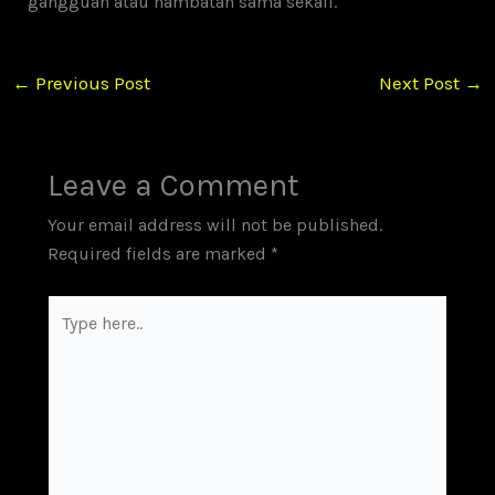
gangguan atau hambatan sama sekali.
←
Previous Post
Next Post
→
Leave a Comment
Your email address will not be published.
Required fields are marked
*
Type
here..