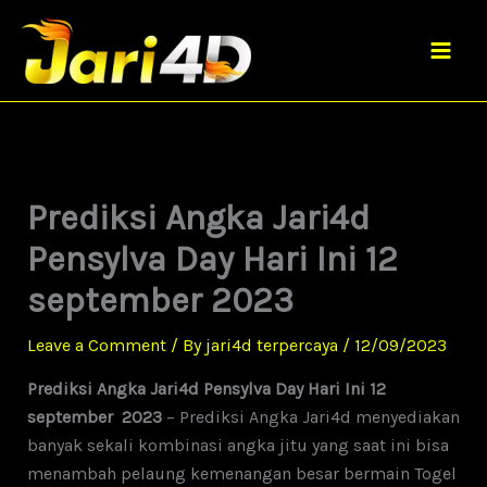
Skip
to
content
Prediksi Angka Jari4d
Pensylva Day Hari Ini 12
september 2023
Leave a Comment
/ By
jari4d terpercaya
/
12/09/2023
Prediksi Angka Jari4d Pensylva Day Hari Ini 12
september 2023
– Prediksi Angka Jari4d menyediakan
banyak sekali kombinasi angka jitu yang saat ini bisa
menambah pelaung kemenangan besar bermain Togel