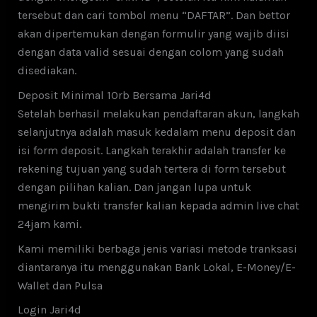
tersebut dan cari tombol menu “DAFTAR”. Dan bettor
akan dipertemukan dengan formulir yang wajib diisi
dengan data valid sesuai dengan colom yang sudah
disediakan.
Deposit Minimal 10rb Bersama Jari4d
Setelah berhasil melakukan pendaftaran akun, langkah
selanjutnya adalah masuk kedalam menu deposit dan
isi form deposit. Langkah terakhir adalah transfer ke
rekening tujuan yang sudah tertera di form tersebut
dengan pilihan kalian. Dan jangan lupa untuk
mengirim bukti transfer kalian kepada admin live chat
24jam kami.
Kami memiliki berbaga jenis variasi metode tranksasi
diantaranya itu menggunakan Bank Lokal, E-Money/E-
Wallet dan Pulsa
Login Jari4d