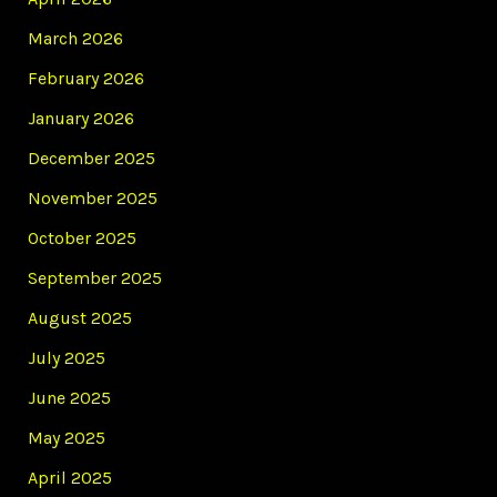
March 2026
February 2026
January 2026
December 2025
November 2025
October 2025
September 2025
August 2025
July 2025
June 2025
May 2025
April 2025