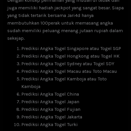
Dengan konsep permainan yang mudah di tebak dan
juga memiliki hadiah jackpot yang sangat besar. Siapa
yang tidak tertarik bersama Jari4d hanya
membutuhkan 100perak untuk memasang angka
sudah memiliki peluang menang jutaan rupiah dalam
sekejap.
Prediksi Angka Togel Singapore atau Togel SGP
Prediksi Angka Togel Hongkong atau Togel HK
Prediksi Angka Togel Sydney atau Togel SDY
Prediksi Angka Togel Macau atau Toto Macau
Prediksi Angka Togel Kamboja atau Toto
Kamboja
Prediksi Angka Togel China
Prediksi Angka Togel Japan
Prediksi Angka Togel Fujian
Prediksi Angka Togel Jakarta
Prediksi Angka Togel Turki