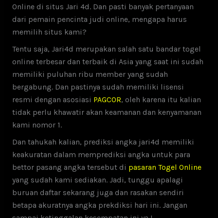
Online di situs Jari 4d. Dan pasti banyak pertanyaan
dari pemain pencinta judi online, mengapa harus
memilih situs kami?
Tentu saja, Jari4d merupakan salah satu bandar togel
online terbesar dan terbaik di Asia yang saat ini sudah
memiliki puluhan ribu member yang sudah
bergabung. Dan pastinya sudah memiliki lisensi
resmi dengan asosiasi
PAGCOR
, oleh karena itu kalian
tidak perlu khawatir akan keamanan dan kenyamanan
kami nomor 1.
Dan tahukah kalian, prediksi angka jari4d memiliki
keakuratan dalam memprediksi angka untuk para
bettor pasang angka tersebut di
pasaran Togel Online
yang sudah kami sediakan. Jadi, tunggu apalagi
buruan daftar sekarang juga dan rasakan sendiri
betapa akuratnya angka prekdiksi hari ini. Jangan
sampai ketinggalan kesempatan ini ya !