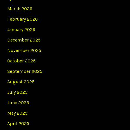
March 2026
February 2026
January 2026
December 2025
November 2025
October 2025
September 2025
August 2025
July 2025
June 2025
May 2025
April 2025