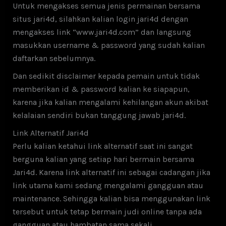
Untuk mengakses semua jenis permainan bersama
situs jari4d, silahkan kalian login jari4d dengan
mengakses link “www.jari4d.com” dan langsung
masukkan username & password yang sudah kalian
daftarkan sebelumnya.
Dan sedikit disclaimer kepada pemain untuk tidak
memberikan id & password kalian ke siapapun,
karena jika kalian mengalami kehilangan akun akibat
kelalaian sendiri bukan tanggung jawab jari4d.
Link Alternatif Jari4d
Perlu kalian ketahui link alternatif saat ini sangat
berguna kalian yang setiap hari bermain bersama
Jari4d. Karena link alternatif ini sebagai cadangan jika
link utama kami sedang mengalami gangguan atau
maintenance. Sehingga kalian bisa menggunakan link
tersebut untuk tetap bermain judi online tanpa ada
gangguan atau hambatan sama sekali.