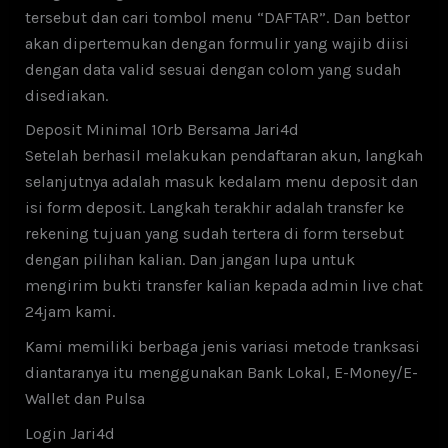
tersebut dan cari tombol menu “DAFTAR”. Dan bettor
akan dipertemukan dengan formulir yang wajib diisi
dengan data valid sesuai dengan colom yang sudah
disediakan.
Deposit Minimal 10rb Bersama Jari4d
Setelah berhasil melakukan pendaftaran akun, langkah
selanjutnya adalah masuk kedalam menu deposit dan
isi form deposit. Langkah terakhir adalah transfer ke
rekening tujuan yang sudah tertera di form tersebut
dengan pilihan kalian. Dan jangan lupa untuk
mengirim bukti transfer kalian kepada admin live chat
24jam kami.
Kami memiliki berbaga jenis variasi metode tranksasi
diantaranya itu menggunakan Bank Lokal, E-Money/E-
Wallet dan Pulsa
Login Jari4d