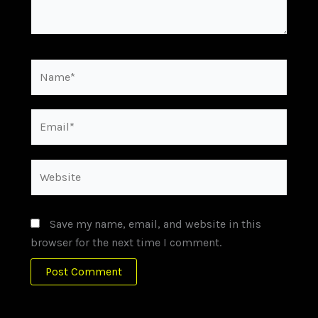
Name*
Email*
Website
Save my name, email, and website in this
browser for the next time I comment.