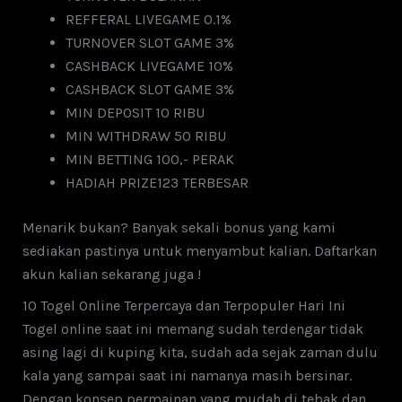
REFFERAL LIVEGAME 0.1%
TURNOVER SLOT GAME 3%
CASHBACK LIVEGAME 10%
CASHBACK SLOT GAME 3%
MIN DEPOSIT 10 RIBU
MIN WITHDRAW 50 RIBU
MIN BETTING 100,- PERAK
HADIAH PRIZE123 TERBESAR
Menarik bukan? Banyak sekali bonus yang kami
sediakan pastinya untuk menyambut kalian. Daftarkan
akun kalian sekarang juga !
10 Togel Online Terpercaya dan Terpopuler Hari Ini
Togel online saat ini memang sudah terdengar tidak
asing lagi di kuping kita, sudah ada sejak zaman dulu
kala yang sampai saat ini namanya masih bersinar.
Dengan konsep permainan yang mudah di tebak dan