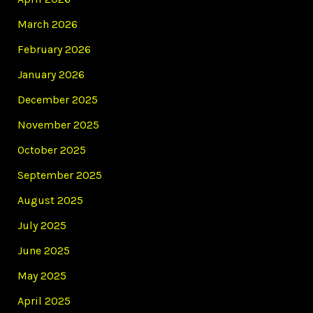
March 2026
February 2026
January 2026
December 2025
November 2025
October 2025
September 2025
August 2025
July 2025
June 2025
May 2025
April 2025