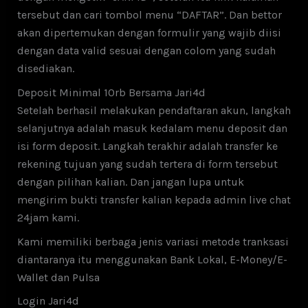
tersebut dan cari tombol menu “DAFTAR”. Dan bettor
akan dipertemukan dengan formulir yang wajib diisi
dengan data valid sesuai dengan colom yang sudah
disediakan.
Deposit Minimal 10rb Bersama Jari4d
Setelah berhasil melakukan pendaftaran akun, langkah
selanjutnya adalah masuk kedalam menu deposit dan
isi form deposit. Langkah terakhir adalah transfer ke
rekening tujuan yang sudah tertera di form tersebut
dengan pilihan kalian. Dan jangan lupa untuk
mengirim bukti transfer kalian kepada admin live chat
24jam kami.
Kami memiliki berbaga jenis variasi metode tranksasi
diantaranya itu menggunakan Bank Lokal, E-Money/E-
Wallet dan Pulsa
Login Jari4d