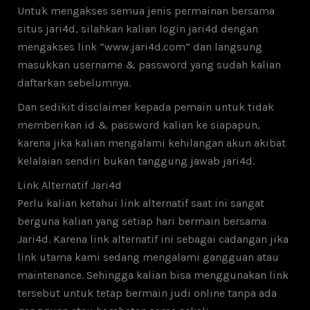
Untuk mengakses semua jenis permainan bersama
situs jari4d, silahkan kalian login jari4d dengan
mengakses link “www.jari4d.com” dan langsung
masukkan username & password yang sudah kalian
daftarkan sebelumnya.
Dan sedikit disclaimer kepada pemain untuk tidak
memberikan id & password kalian ke siapapun,
karena jika kalian mengalami kehilangan akun akibat
kelalaian sendiri bukan tanggung jawab jari4d.
Link Alternatif Jari4d
Perlu kalian ketahui link alternatif saat ini sangat
berguna kalian yang setiap hari bermain bersama
Jari4d. Karena link alternatif ini sebagai cadangan jika
link utama kami sedang mengalami gangguan atau
maintenance. Sehingga kalian bisa menggunakan link
tersebut untuk tetap bermain judi online tanpa ada