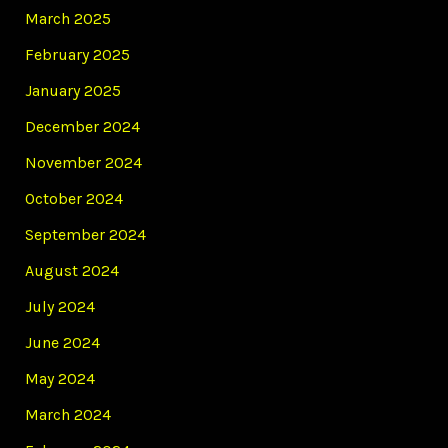
March 2025
February 2025
January 2025
December 2024
November 2024
October 2024
September 2024
August 2024
July 2024
June 2024
May 2024
March 2024