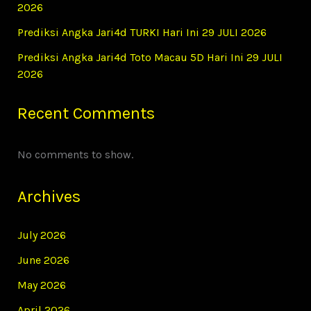
2026
Prediksi Angka Jari4d TURKI Hari Ini 29 JULI 2026
Prediksi Angka Jari4d Toto Macau 5D Hari Ini 29 JULI
2026
Recent Comments
No comments to show.
Archives
July 2026
June 2026
May 2026
April 2026