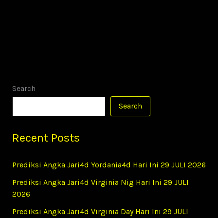
Search
Search
Recent Posts
Prediksi Angka Jari4d Yordania4d Hari Ini 29 JULI 2026
Prediksi Angka Jari4d Virginia Nig Hari Ini 29 JULI
2026
Prediksi Angka Jari4d Virginia Day Hari Ini 29 JULI