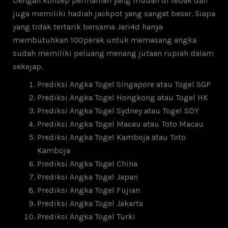
Dengan konsep permainan yang mudah di tebak dan
juga memiliki hadiah jackpot yang sangat besar. Siapa
yang tidak tertarik bersama Jari4d hanya
membutuhkan 100perak untuk memasang angka
sudah memiliki peluang menang jutaan rupiah dalam
sekejap.
Prediksi Angka Togel Singapore atau Togel SGP
Prediksi Angka Togel Hongkong atau Togel HK
Prediksi Angka Togel Sydney atau Togel SDY
Prediksi Angka Togel Macau atau Toto Macau
Prediksi Angka Togel Kamboja atau Toto
Kamboja
Prediksi Angka Togel China
Prediksi Angka Togel Japan
Prediksi Angka Togel Fujian
Prediksi Angka Togel Jakarta
Prediksi Angka Togel Turki