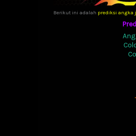
Berikut ini adalah
prediksi angka 
Pred
Ang
Col
Co