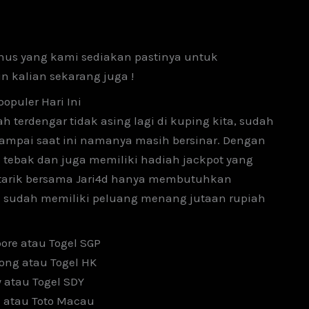
nus yang kami sediakan pastinya untuk
 kalian sekarang juga !
populer Hari Ini
h terdengar tidak asing lagi di kuping kita, sudah
sampai saat ini namanya masih bersinar. Dengan
tebak dan juga memiliki hadiah jackpot yang
ertarik bersama Jari4d hanya membutuhkan
sudah memiliki peluang menang jutaan rupiah
ore atau Togel SGP
ong atau Togel HK
 atau Togel SDY
u atau Toto Macau