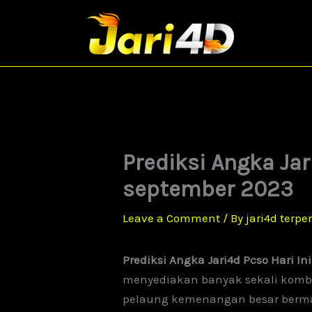
Skip
to
content
Prediksi Angka Jar
september 2023
Leave a Comment
/ By
jari4d terp
Prediksi Angka Jari4d Pcso Hari I
menyediakan banyak sekali kombi
pelaung kemenangan besar bermain 