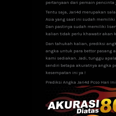
pertanyaan dari pemain pencinta 
Tentu saja, Jari4d merupakan salah
Asia yang saat ini sudah memili
Dan pastinya sudah memiliki lise
kalian tidak perlu khawatir aka
Dan tahukah kalian, prediksi ang
angka untuk para bettor pasang a
kami sediakan. Jadi, tunggu apal
sendiri betapa akuratnya angka pr
kesempatan ini ya !
Prediksi Angka Jari4d Pcso Hari I