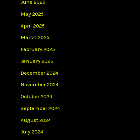
June 2025
May 2025
April 2025
March 2025
February 2025
January 2025
December 2024
November 2024
October 2024
September 2024
August 2024
July 2024