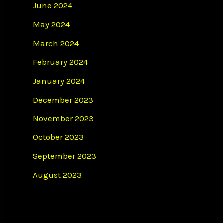
June 2024
May 2024
March 2024
February 2024
January 2024
December 2023
November 2023
October 2023
September 2023
August 2023