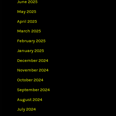
June 2025
May 2025
April 2025
March 2025
February 2025
January 2025
December 2024
November 2024
October 2024
September 2024
August 2024
July 2024