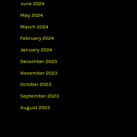
June 2024
May 2024
March 2024
February 2024
January 2024
December 2023
November 2023
October 2023
September 2023
August 2023