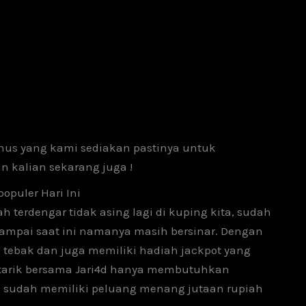
nus yang kami sediakan pastinya untuk
 kalian sekarang juga !
populer Hari Ini
h terdengar tidak asing lagi di kuping kita, sudah
sampai saat ini namanya masih bersinar. Dengan
tebak dan juga memiliki hadiah jackpot yang
ertarik bersama Jari4d hanya membutuhkan
sudah memiliki peluang menang jutaan rupiah