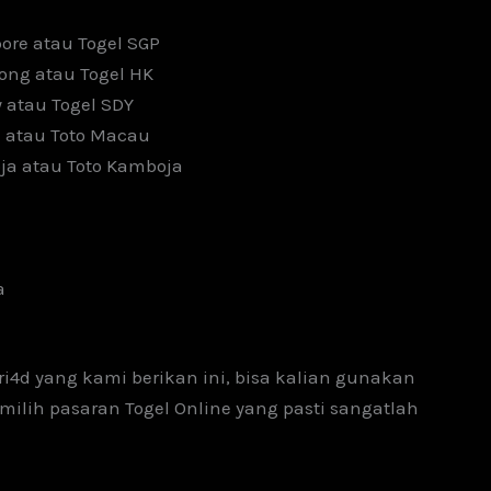
ore atau Togel SGP
ong atau Togel HK
 atau Togel SDY
u atau Toto Macau
ja atau Toto Kamboja
a
ari4d yang kami berikan ini, bisa kalian gunakan
milih pasaran Togel Online yang pasti sangatlah