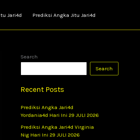
itu Jari4d
Prediksi Angka Jitu Jari4d
Search
Search
Recent Posts
Prediksi Angka Jari4d
Yordania4d Hari Ini 29 JULI 2026
Prediksi Angka Jari4d Virginia
Nig Hari Ini 29 JULI 2026