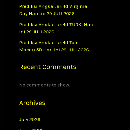
Prediksi Angka Jari4d Virginia
Day Hari Ini 29 JULI 2026
Prediksi Angka Jari4d TURKI Hari
Ini 29 JULI 2026
Prediksi Angka Jari4d Toto
Macau 5D Hari Ini 29 JULI 2026
Recent Comments
No comments to show.
Archives
July 2026