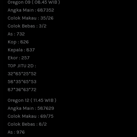
Oregon 09 ( 08.45 WIB )
Angka Main : 687352
Colok Makau : 35/26
Colok Bebas : 3/2
As : 732
Kop : 826
Kepala : 837
Ekor : 257
TOP JITU 2D :
32*85*25*52
58*35*65*53
87*36*63*72
Oregon 12 ( 11.45 WIB )
Angka Main : 587629
Colok Makau : 69/75
Colok Bebas : 8/2
As : 976