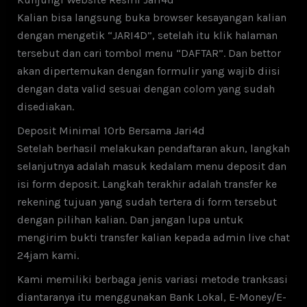
Kalian bisa langsung buka browser kesayangan kalian
dengan mengetik “JARI4D”, setelah itu klik halaman
tersebut dan cari tombol menu “DAFTAR”. Dan bettor
akan dipertemukan dengan formulir yang wajib diisi
dengan data valid sesuai dengan colom yang sudah
disediakan.
Deposit Minimal 10rb Bersama Jari4d
Setelah berhasil melakukan pendaftaran akun, langkah
selanjutnya adalah masuk kedalam menu deposit dan
isi form deposit. Langkah terakhir adalah transfer ke
rekening tujuan yang sudah tertera di form tersebut
dengan pilihan kalian. Dan jangan lupa untuk
mengirim bukti transfer kalian kepada admin live chat
24jam kami.
Kami memiliki berbaga jenis variasi metode tranksasi
diantaranya itu menggunakan Bank Lokal, E-Money/E-