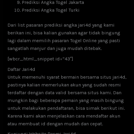
Prediksi Angka Togel Jakarta
Prediksi Angka Togel Turki
Dari list pasaran prediksi angka jari4d yang kami
berikan ini, bisa kalian gunakan agar tidak bingung
lagi dalam memilih pasaran Togel Online yang pasti
sangatlah manjur dan juga mudah ditebak.
[wbcr_html_snippet id=”43″]
Daftar Jari4d
Untuk memenuhi syarat bermain bersama situs jari4d,
pastinya kalian memerlukan akun yang sudah resmi
terdaftar dengan data valid bersama situs kami. Dan
mungkin bagi beberapa pemain yang masih bingung
untuk melakukan pendaftaran, bisa simak berikut ini.
Karena kami akan menjelaskan cara mendaftar akun
atau membuat id dengan mudah dan cepat.
Kunjungi Website Resmi Jari4d