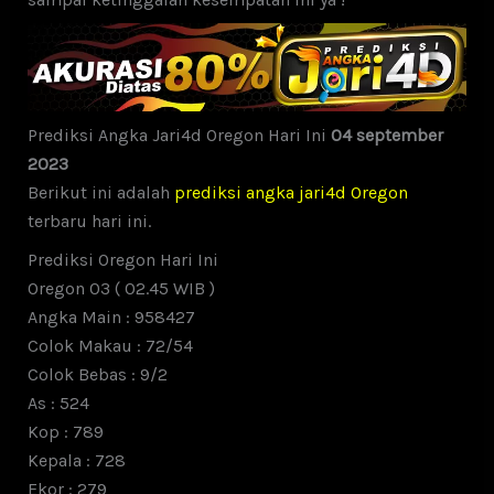
Prediksi Angka Jari4d Oregon Hari Ini
04 september
2023
Berikut ini adalah
prediksi angka jari4d Oregon
terbaru hari ini.
Prediksi Oregon Hari Ini
Oregon 03 ( 02.45 WIB )
Angka Main : 958427
Colok Makau : 72/54
Colok Bebas : 9/2
As : 524
Kop : 789
Kepala : 728
Ekor : 279