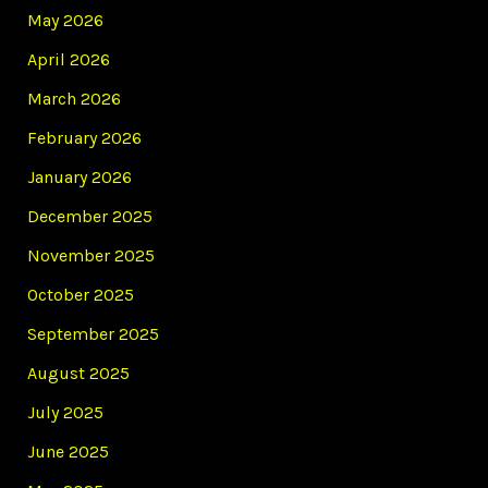
May 2026
April 2026
March 2026
February 2026
January 2026
December 2025
November 2025
October 2025
September 2025
August 2025
July 2025
June 2025