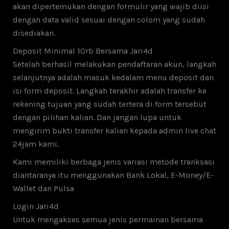
akan dipertemukan dengan formulir yang wajib diisi
dengan data valid sesuai dengan colom yang sudah
disediakan.
Deposit Minimal 10rb Bersama Jari4d
Setelah berhasil melakukan pendaftaran akun, langkah
selanjutnya adalah masuk kedalam menu deposit dan
isi form deposit. Langkah terakhir adalah transfer ke
rekening tujuan yang sudah tertera di form tersebut
dengan pilihan kalian. Dan jangan lupa untuk
mengirim bukti transfer kalian kepada admin live chat
24jam kami.
Kami memiliki berbaga jenis variasi metode tranksasi
diantaranya itu menggunakan Bank Lokal, E-Money/E-
Wallet dan Pulsa
Login Jari4d
Untuk mengakses semua jenis permainan bersama