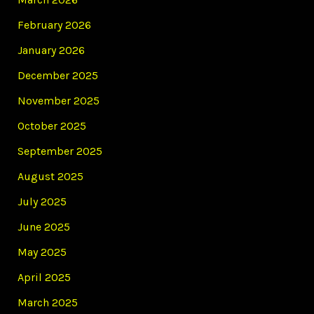
February 2026
January 2026
December 2025
November 2025
October 2025
September 2025
August 2025
July 2025
June 2025
May 2025
April 2025
March 2025