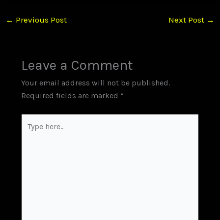
←
Previous Post
Next Post
→
Leave a Comment
Your email address will not be published.
Required fields are marked
*
Type
here..