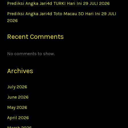
Prediksi Angka Jari4d TURKI Hari Ini 29 JULI 2026
Prediksi Angka Jari4d Toto Macau 5D Hari Ini 29 JULI
2026
Recent Comments
No comments to show.
Archives
July 2026
June 2026
May 2026
April 2026
March 2026