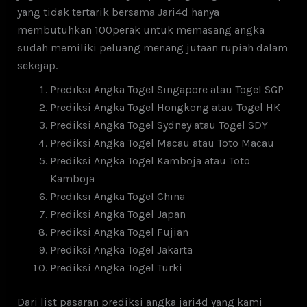
yang tidak tertarik bersama Jari4d hanya
membutuhkan 100perak untuk memasang angka
sudah memiliki peluang menang jutaan rupiah dalam
sekejap.
Prediksi Angka Togel Singapore atau Togel SGP
Prediksi Angka Togel Hongkong atau Togel HK
Prediksi Angka Togel Sydney atau Togel SDY
Prediksi Angka Togel Macau atau Toto Macau
Prediksi Angka Togel Kamboja atau Toto
Kamboja
Prediksi Angka Togel China
Prediksi Angka Togel Japan
Prediksi Angka Togel Fujian
Prediksi Angka Togel Jakarta
Prediksi Angka Togel Turki
Dari list pasaran prediksi angka jari4d yang kami