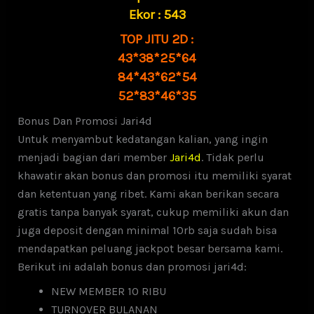
Ekor : 543
TOP JITU 2D :
43*38*25*64
84*43*62*54
52*83*46*35
Bonus Dan Promosi Jari4d
Untuk menyambut kedatangan kalian, yang ingin
menjadi bagian dari member
Jari4d
. Tidak perlu
khawatir akan bonus dan promosi itu memiliki syarat
dan ketentuan yang ribet. Kami akan berikan secara
gratis tanpa banyak syarat, cukup memiliki akun dan
juga deposit dengan minimal 10rb saja sudah bisa
mendapatkan peluang jackpot besar bersama kami.
Berikut ini adalah bonus dan promosi jari4d:
NEW MEMBER 10 RIBU
TURNOVER BULANAN