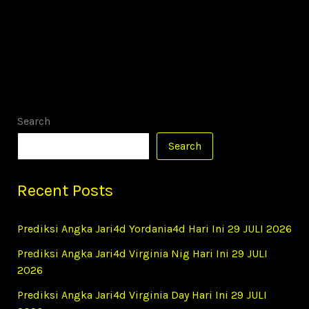
Search
Search
Recent Posts
Prediksi Angka Jari4d Yordania4d Hari Ini 29 JULI 2026
Prediksi Angka Jari4d Virginia Nig Hari Ini 29 JULI
2026
Prediksi Angka Jari4d Virginia Day Hari Ini 29 JULI