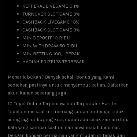
REFFERAL LIVEGAME 0.1%
TURNOVER SLOT GAME 3%
CASHBACK LIVEGAME 10%
CASHBACK SLOT GAME 3%
MIN DEPOSIT 10 RIBU
MIN WITHDRAW 50 RIBU
MIN BETTING 100,- PERAK
HADIAH PRIZE123 TERBESAR
Menarik bukan? Banyak sekali bonus yang kami
sediakan pastinya untuk menyambut kalian. Daftarkan
akun kalian sekarang juga !
10 Togel Online Terpercaya dan Terpopuler Hari Ini
Togel online saat ini memang sudah terdengar tidak
asing lagi di kuping kita, sudah ada sejak zaman dulu
kala yang sampai saat ini namanya masih bersinar.
Dengan konsep permainan yang mudah di tebak dan