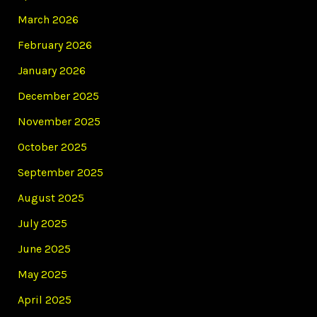
March 2026
February 2026
January 2026
December 2025
November 2025
October 2025
September 2025
August 2025
July 2025
June 2025
May 2025
April 2025