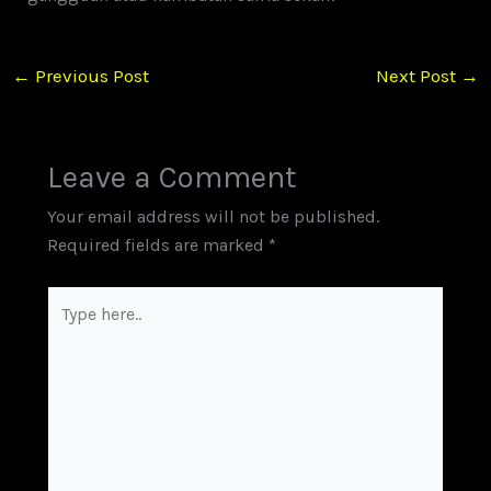
←
Previous Post
Next Post
→
Leave a Comment
Your email address will not be published.
Required fields are marked
*
Type
here..