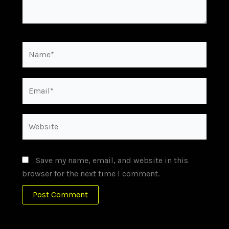
Name*
Email*
Website
Save my name, email, and website in this
browser for the next time I comment.