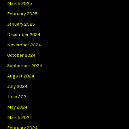
March 2025
February 2025
January 2025
December 2024
November 2024
October 2024
September 2024
August 2024
July 2024
June 2024
May 2024
March 2024
February 2024