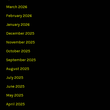
March 2026
February 2026
January 2026
December 2025
November 2025
October 2025
September 2025
August 2025
July 2025
June 2025
May 2025
April 2025