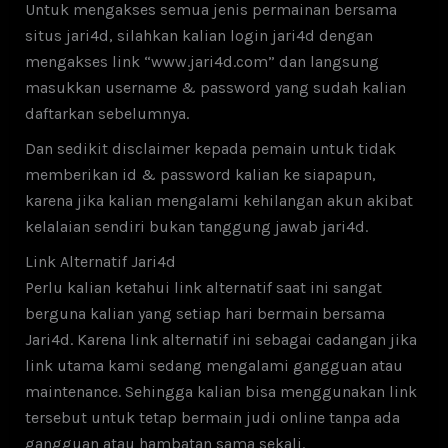
Untuk mengakses semua jenis permainan bersama
situs jari4d, silahkan kalian login jari4d dengan
mengakses link “www.jari4d.com” dan langsung
masukkan username & password yang sudah kalian
daftarkan sebelumnya.
Dan sedikit disclaimer kepada pemain untuk tidak
memberikan id & password kalian ke siapapun,
karena jika kalian mengalami kehilangan akun akibat
kelalaian sendiri bukan tanggung jawab jari4d.
Link Alternatif Jari4d
Perlu kalian ketahui link alternatif saat ini sangat
berguna kalian yang setiap hari bermain bersama
Jari4d. Karena link alternatif ini sebagai cadangan jika
link utama kami sedang mengalami gangguan atau
maintenance. Sehingga kalian bisa menggunakan link
tersebut untuk tetap bermain judi online tanpa ada
gangguan atau hambatan sama sekali.