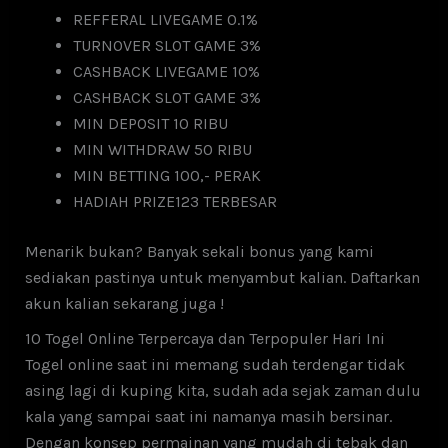
REFFERAL LIVEGAME 0.1%
TURNOVER SLOT GAME 3%
CASHBACK LIVEGAME 10%
CASHBACK SLOT GAME 3%
MIN DEPOSIT 10 RIBU
MIN WITHDRAW 50 RIBU
MIN BETTING 100,- PERAK
HADIAH PRIZE123 TERBESAR
Menarik bukan? Banyak sekali bonus yang kami
sediakan pastinya untuk menyambut kalian. Daftarkan
akun kalian sekarang juga !
10 Togel Online Terpercaya dan Terpopuler Hari Ini
Togel online saat ini memang sudah terdengar tidak
asing lagi di kuping kita, sudah ada sejak zaman dulu
kala yang sampai saat ini namanya masih bersinar.
Dengan konsep permainan yang mudah di tebak dan