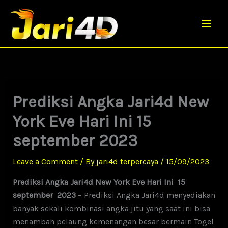
Skip
to
content
Prediksi Angka Jari4d New
York Eve Hari Ini 15
september 2023
Leave a Comment
/ By
jari4d terpercaya
/
15/09/2023
Prediksi Angka Jari4d New York Eve Hari Ini 15
september 2023
– Prediksi Angka Jari4d menyediakan
banyak sekali kombinasi angka jitu yang saat ini bisa
menambah pelaung kemenangan besar bermain Togel