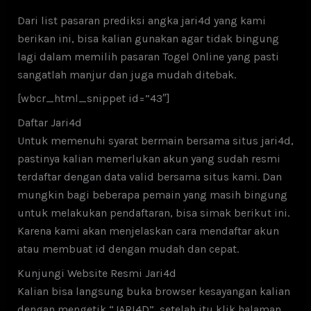
Dari list pasaran prediksi angka jari4d yang kami
berikan ini, bisa kalian gunakan agar tidak bingung
lagi dalam memilih pasaran Togel Online yang pasti
sangatlah manjur dan juga mudah ditebak.
[wbcr_html_snippet id=”43″]
Daftar Jari4d
Untuk memenuhi syarat bermain bersama situs jari4d,
pastinya kalian memerlukan akun yang sudah resmi
terdaftar dengan data valid bersama situs kami. Dan
mungkin bagi beberapa pemain yang masih bingung
untuk melakukan pendaftaran, bisa simak berikut ini.
Karena kami akan menjelaskan cara mendaftar akun
atau membuat id dengan mudah dan cepat.
Kunjungi Website Resmi Jari4d
Kalian bisa langsung buka browser kesayangan kalian
dengan mengetik “JARI4D”, setelah itu klik halaman