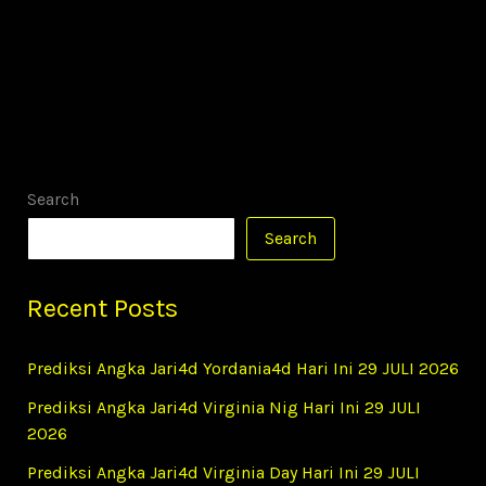
Search
Search
Recent Posts
Prediksi Angka Jari4d Yordania4d Hari Ini 29 JULI 2026
Prediksi Angka Jari4d Virginia Nig Hari Ini 29 JULI
2026
Prediksi Angka Jari4d Virginia Day Hari Ini 29 JULI