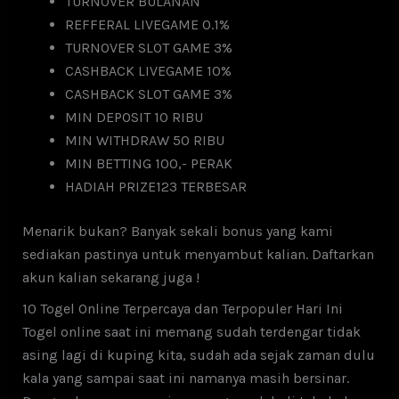
TURNOVER BULANAN
REFFERAL LIVEGAME 0.1%
TURNOVER SLOT GAME 3%
CASHBACK LIVEGAME 10%
CASHBACK SLOT GAME 3%
MIN DEPOSIT 10 RIBU
MIN WITHDRAW 50 RIBU
MIN BETTING 100,- PERAK
HADIAH PRIZE123 TERBESAR
Menarik bukan? Banyak sekali bonus yang kami
sediakan pastinya untuk menyambut kalian. Daftarkan
akun kalian sekarang juga !
10 Togel Online Terpercaya dan Terpopuler Hari Ini
Togel online saat ini memang sudah terdengar tidak
asing lagi di kuping kita, sudah ada sejak zaman dulu
kala yang sampai saat ini namanya masih bersinar.