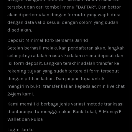
tersebut dan cari tombol menu “DAFTAR”. Dan bettor
akan dipertemukan dengan formulir yang wajib diisi
dengan data valid sesuai dengan colom yang sudah
disediakan.
Deposit Minimal 10rb Bersama Jari4d
Setelah berhasil melakukan pendaftaran akun, langkah
selanjutnya adalah masuk kedalam menu deposit dan
isi form deposit. Langkah terakhir adalah transfer ke
rekening tujuan yang sudah tertera di form tersebut
dengan pilihan kalian. Dan jangan lupa untuk
mengirim bukti transfer kalian kepada admin live chat
24jam kami.
Kami memiliki berbaga jenis variasi metode tranksasi
diantaranya itu menggunakan Bank Lokal, E-Money/E-
Wallet dan Pulsa
Login Jari4d