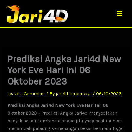
Skip
to
content
Prediksi Angka Jari4d New
York Eve Hari Ini 06
Oktober 2023
Leave a Comment
/ By
jari4d terpercaya
/
06/10/2023
Prediksi Angka Jari4d New York Eve Hari Ini 06
Oktober 2023
– Prediksi Angka Jari4d menyediakan
banyak sekali kombinasi angka jitu yang saat ini bisa
menambah pelaung kemenangan besar bermain Togel