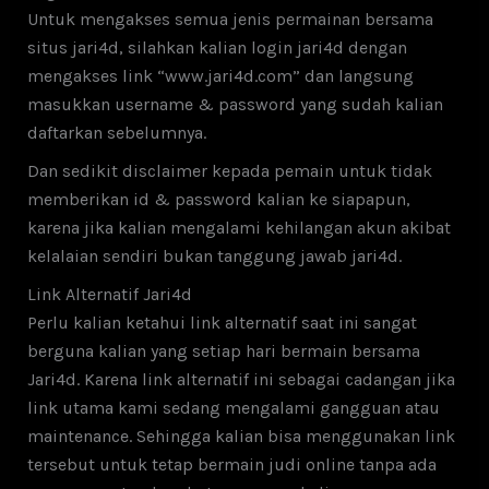
Untuk mengakses semua jenis permainan bersama
situs jari4d, silahkan kalian login jari4d dengan
mengakses link “www.jari4d.com” dan langsung
masukkan username & password yang sudah kalian
daftarkan sebelumnya.
Dan sedikit disclaimer kepada pemain untuk tidak
memberikan id & password kalian ke siapapun,
karena jika kalian mengalami kehilangan akun akibat
kelalaian sendiri bukan tanggung jawab jari4d.
Link Alternatif Jari4d
Perlu kalian ketahui link alternatif saat ini sangat
berguna kalian yang setiap hari bermain bersama
Jari4d. Karena link alternatif ini sebagai cadangan jika
link utama kami sedang mengalami gangguan atau
maintenance. Sehingga kalian bisa menggunakan link
tersebut untuk tetap bermain judi online tanpa ada