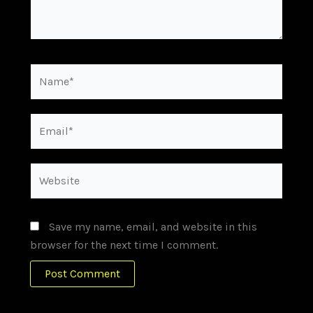
Name*
Email*
Website
Save my name, email, and website in this
browser for the next time I comment.