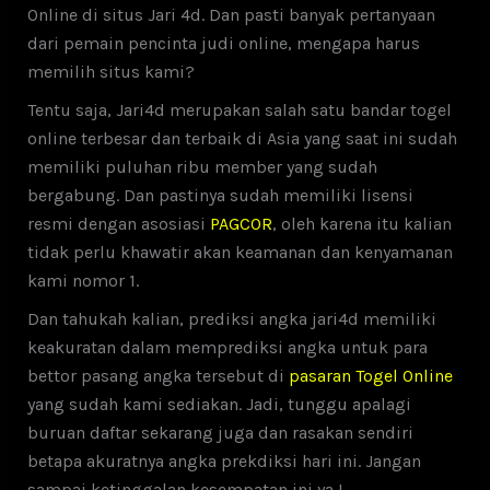
Online di situs Jari 4d. Dan pasti banyak pertanyaan
dari pemain pencinta judi online, mengapa harus
memilih situs kami?
Tentu saja, Jari4d merupakan salah satu bandar togel
online terbesar dan terbaik di Asia yang saat ini sudah
memiliki puluhan ribu member yang sudah
bergabung. Dan pastinya sudah memiliki lisensi
resmi dengan asosiasi
PAGCOR
, oleh karena itu kalian
tidak perlu khawatir akan keamanan dan kenyamanan
kami nomor 1.
Dan tahukah kalian, prediksi angka jari4d memiliki
keakuratan dalam memprediksi angka untuk para
bettor pasang angka tersebut di
pasaran Togel Online
yang sudah kami sediakan. Jadi, tunggu apalagi
buruan daftar sekarang juga dan rasakan sendiri
betapa akuratnya angka prekdiksi hari ini. Jangan
sampai ketinggalan kesempatan ini ya !