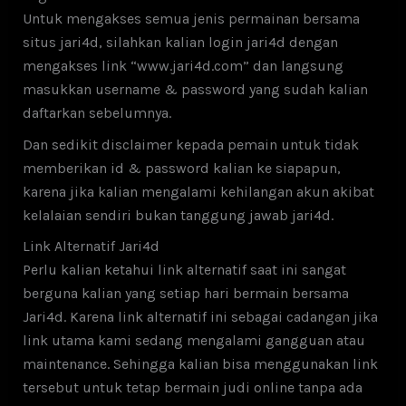
Untuk mengakses semua jenis permainan bersama
situs jari4d, silahkan kalian login jari4d dengan
mengakses link “www.jari4d.com” dan langsung
masukkan username & password yang sudah kalian
daftarkan sebelumnya.
Dan sedikit disclaimer kepada pemain untuk tidak
memberikan id & password kalian ke siapapun,
karena jika kalian mengalami kehilangan akun akibat
kelalaian sendiri bukan tanggung jawab jari4d.
Link Alternatif Jari4d
Perlu kalian ketahui link alternatif saat ini sangat
berguna kalian yang setiap hari bermain bersama
Jari4d. Karena link alternatif ini sebagai cadangan jika
link utama kami sedang mengalami gangguan atau
maintenance. Sehingga kalian bisa menggunakan link
tersebut untuk tetap bermain judi online tanpa ada