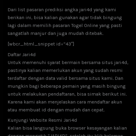
Dari list pasaran prediksi angka jari4d yang kami
berikan ini, bisa kalian gunakan agar tidak bingung
lagi dalam memilih pasaran Togel Online yang pasti
sangatlah manjur dan juga mudah ditebak.
[wbcr_html_snippet id=”43″]
Daftar Jari4d
Untuk memenuhi syarat bermain bersama situs jari4d,
pastinya kalian memerlukan akun yang sudah resmi
terdaftar dengan data valid bersama situs kami. Dan
mungkin bagi beberapa pemain yang masih bingung
untuk melakukan pendaftaran, bisa simak berikut ini.
Karena kami akan menjelaskan cara mendaftar akun
atau membuat id dengan mudah dan cepat.
Kunjungi Website Resmi Jari4d
Kalian bisa langsung buka browser kesayangan kalian
dengan mengetik “JARI4D”, setelah itu klik halaman