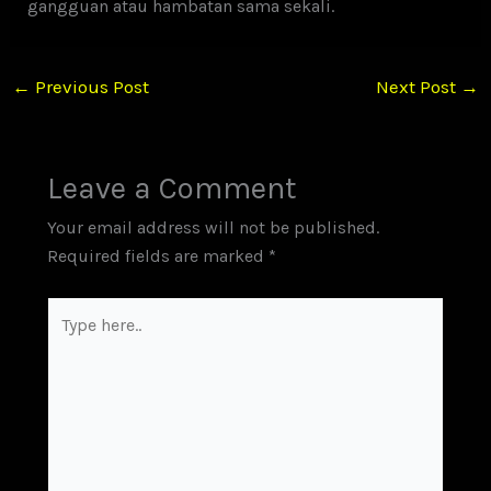
gangguan atau hambatan sama sekali.
←
Previous Post
Next Post
→
Leave a Comment
Your email address will not be published.
Required fields are marked
*
Type
here..