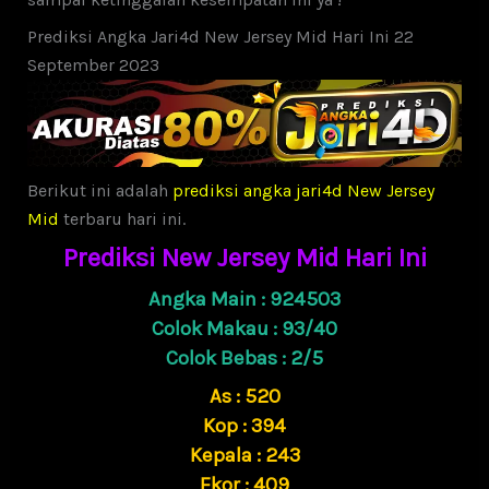
Prediksi Angka Jari4d New Jersey Mid Hari Ini 22
September 2023
Berikut ini adalah
prediksi angka jari4d New Jersey
Mid
terbaru hari ini.
Prediksi New Jersey Mid Hari Ini
Angka Main : 924503
Colok Makau : 93/40
Colok Bebas : 2/5
As : 520
Kop : 394
Kepala : 243
Ekor : 409