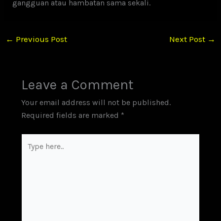
gangguan atau hambatan sama sekali.
←
Previous Post
Next Post
→
Leave a Comment
Your email address will not be published.
Required fields are marked
*
Type
here..