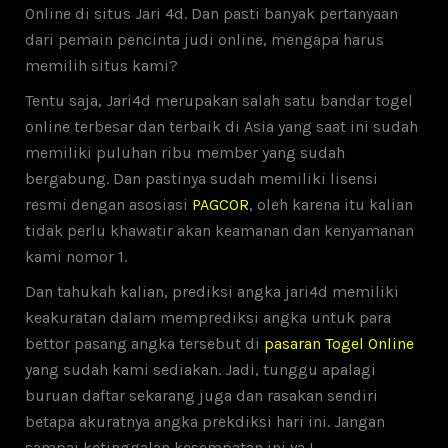
Online di situs Jari 4d. Dan pasti banyak pertanyaan
dari pemain pencinta judi online, mengapa harus
memilih situs kami?
Tentu saja, Jari4d merupakan salah satu bandar togel
online terbesar dan terbaik di Asia yang saat ini sudah
memiliki puluhan ribu member yang sudah
bergabung. Dan pastinya sudah memiliki lisensi
resmi dengan asosiasi
PAGCOR
, oleh karena itu kalian
tidak perlu khawatir akan keamanan dan kenyamanan
kami nomor 1.
Dan tahukah kalian, prediksi angka jari4d memiliki
keakuratan dalam memprediksi angka untuk para
bettor pasang angka tersebut di
pasaran Togel Online
yang sudah kami sediakan. Jadi, tunggu apalagi
buruan daftar sekarang juga dan rasakan sendiri
betapa akuratnya angka prekdiksi hari ini. Jangan
sampai ketinggalan kesempatan ini ya !