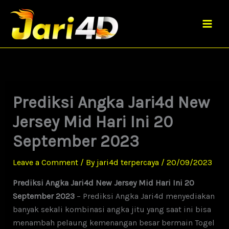
Skip
to
content
Prediksi Angka Jari4d New
Jersey Mid Hari Ini 20
September 2023
Leave a Comment
/ By
jari4d terpercaya
/
20/09/2023
Prediksi Angka Jari4d New Jersey Mid Hari Ini 20
September 2023
– Prediksi Angka Jari4d menyediakan
banyak sekali kombinasi angka jitu yang saat ini bisa
menambah pelaung kemenangan besar bermain Togel