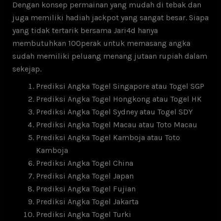
Dengan konsep permainan yang mudah di tebak dan
juga memiliki hadiah jackpot yang sangat besar. Siapa
yang tidak tertarik bersama Jari4d hanya
membutuhkan 100perak untuk memasang angka
sudah memiliki peluang menang jutaan rupiah dalam
sekejap.
Prediksi Angka Togel Singapore atau Togel SGP
Prediksi Angka Togel Hongkong atau Togel HK
Prediksi Angka Togel Sydney atau Togel SDY
Prediksi Angka Togel Macau atau Toto Macau
Prediksi Angka Togel Kamboja atau Toto
Kamboja
Prediksi Angka Togel China
Prediksi Angka Togel Japan
Prediksi Angka Togel Fujian
Prediksi Angka Togel Jakarta
Prediksi Angka Togel Turki