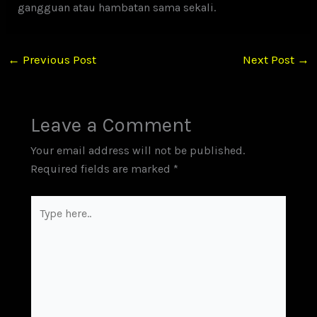
gangguan atau hambatan sama sekali.
←
Previous Post
Next Post
→
Leave a Comment
Your email address will not be published.
Required fields are marked
*
Type
here..