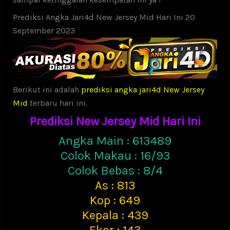
Prediksi Angka Jari4d New Jersey Mid Hari Ini 20
September 2023
Berikut ini adalah
prediksi angka jari4d New Jersey
Mid
terbaru hari ini.
Prediksi New Jersey Mid Hari Ini
Angka Main : 613489
Colok Makau : 16/93
Colok Bebas : 8/4
As : 813
Kop : 649
Kepala : 439
Ekor : 143