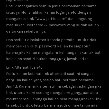
Untuk mengakses semua jenis permainan bersama
situs jari4d, silahkan kalian login jari4d dengan
mengakses link “www.jari4d.com” dan langsung
masukkan username & password yang sudah kalian
daftarkan sebelumnya.
Dan sedikit disclaimer kepada pemain untuk tidak
memberikan id & password kalian ke siapapun,
karena jika kalian mengalami kehilangan akun akibat
kelalaian sendiri bukan tanggung jawab jari4d.
Link Alternatif Jari4d
Perlu kalian ketahui link alternatif saat ini sangat
berguna kalian yang setiap hari bermain bersama
Jari4d. Karena link alternatif ini sebagai cadangan jika
link utama kami sedang mengalami gangguan atau
maintenance. Sehingga kalian bisa menggunakan link
tersebut untuk tetap bermain judi online tanpa ada