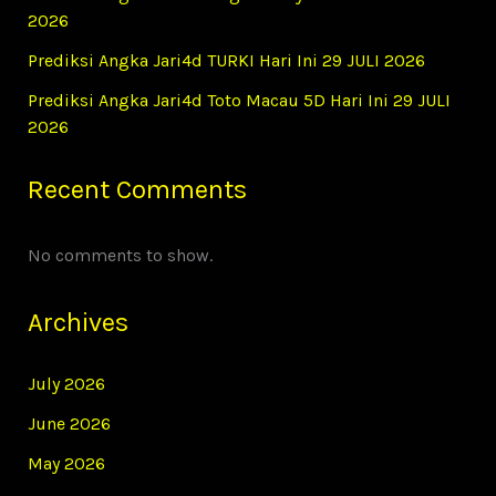
2026
Prediksi Angka Jari4d TURKI Hari Ini 29 JULI 2026
Prediksi Angka Jari4d Toto Macau 5D Hari Ini 29 JULI
2026
Recent Comments
No comments to show.
Archives
July 2026
June 2026
May 2026