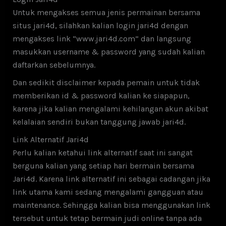
Untuk mengakses semua jenis permainan bersama
situs jari4d, silahkan kalian login jari4d dengan
mengakses link “www.jari4d.com” dan langsung
masukkan username & password yang sudah kalian
daftarkan sebelumnya.
Dan sedikit disclaimer kepada pemain untuk tidak
memberikan id & password kalian ke siapapun,
karena jika kalian mengalami kehilangan akun akibat
kelalaian sendiri bukan tanggung jawab jari4d.
Link Alternatif Jari4d
Perlu kalian ketahui link alternatif saat ini sangat
berguna kalian yang setiap hari bermain bersama
Jari4d. Karena link alternatif ini sebagai cadangan jika
link utama kami sedang mengalami gangguan atau
maintenance. Sehingga kalian bisa menggunakan link
tersebut untuk tetap bermain judi online tanpa ada