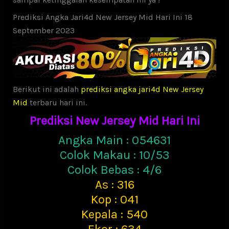
Prediksi Angka Jari4d New Jersey Mid Hari Ini 18
September 2023
Berikut ini adalah
prediksi angka jari4d New Jersey
Mid
terbaru hari ini.
Prediksi New Jersey Mid Hari Ini
Angka Main : 054631
Colok Makau : 10/53
Colok Bebas : 4/6
As : 316
Kop : 041
Kepala : 540
Ekor : 634