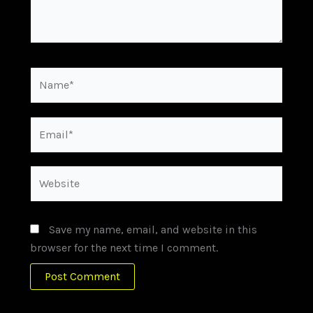
Name*
Email*
Website
Save my name, email, and website in this
browser for the next time I comment.