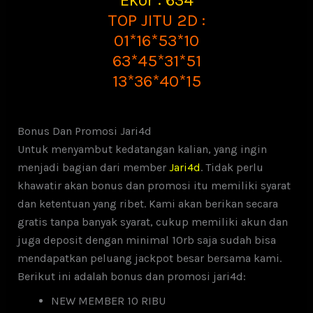
TOP JITU 2D :
01*16*53*10
63*45*31*51
13*36*40*15
Bonus Dan Promosi Jari4d
Untuk menyambut kedatangan kalian, yang ingin
menjadi bagian dari member
Jari4d
. Tidak perlu
khawatir akan bonus dan promosi itu memiliki syarat
dan ketentuan yang ribet. Kami akan berikan secara
gratis tanpa banyak syarat, cukup memiliki akun dan
juga deposit dengan minimal 10rb saja sudah bisa
mendapatkan peluang jackpot besar bersama kami.
Berikut ini adalah bonus dan promosi jari4d:
NEW MEMBER 10 RIBU