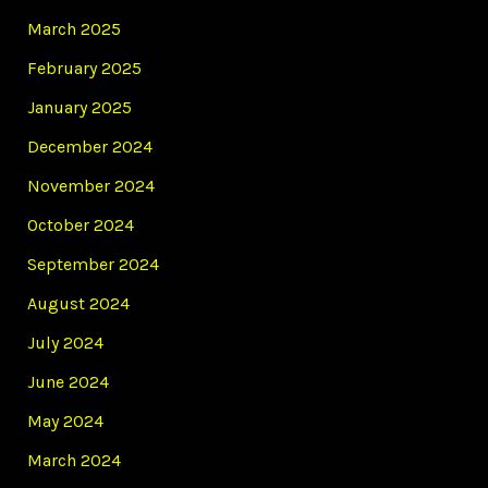
March 2025
February 2025
January 2025
December 2024
November 2024
October 2024
September 2024
August 2024
July 2024
June 2024
May 2024
March 2024