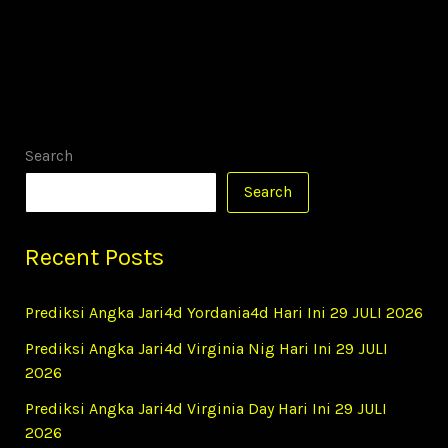
Search
Search
Recent Posts
Prediksi Angka Jari4d Yordania4d Hari Ini 29 JULI 2026
Prediksi Angka Jari4d Virginia Nig Hari Ini 29 JULI
2026
Prediksi Angka Jari4d Virginia Day Hari Ini 29 JULI
2026