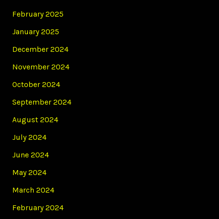
February 2025
January 2025
December 2024
November 2024
October 2024
September 2024
August 2024
July 2024
June 2024
May 2024
March 2024
February 2024