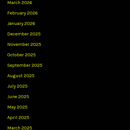
March 2026
February 2026
January 2026
December 2025
November 2025
October 2025
September 2025
August 2025
July 2025
June 2025
May 2025
April 2025
March 2025