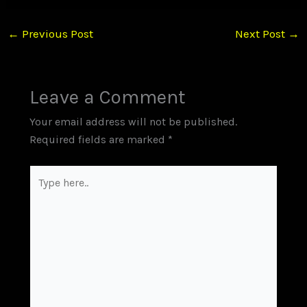
←
Previous Post
Next Post
→
Leave a Comment
Your email address will not be published.
Required fields are marked
*
Type
here..