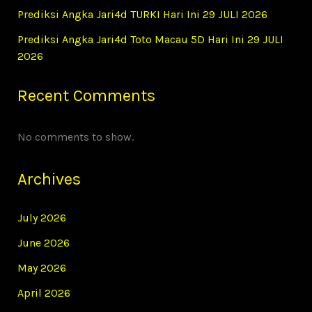
Prediksi Angka Jari4d TURKI Hari Ini 29 JULI 2026
Prediksi Angka Jari4d Toto Macau 5D Hari Ini 29 JULI
2026
Recent Comments
No comments to show.
Archives
July 2026
June 2026
May 2026
April 2026