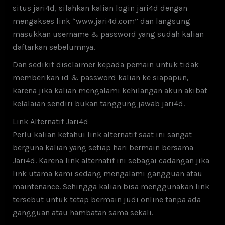
situs jari4d, silahkan kalian login jari4d dengan
mengakses link “www.jari4d.com” dan langsung
masukkan username & password yang sudah kalian
daftarkan sebelumnya.
Dan sedikit disclaimer kepada pemain untuk tidak
memberikan id & password kalian ke siapapun,
karena jika kalian mengalami kehilangan akun akibat
kelalaian sendiri bukan tanggung jawab jari4d.
Link Alternatif Jari4d
Perlu kalian ketahui link alternatif saat ini sangat
berguna kalian yang setiap hari bermain bersama
Jari4d. Karena link alternatif ini sebagai cadangan jika
link utama kami sedang mengalami gangguan atau
maintenance. Sehingga kalian bisa menggunakan link
tersebut untuk tetap bermain judi online tanpa ada
gangguan atau hambatan sama sekali.