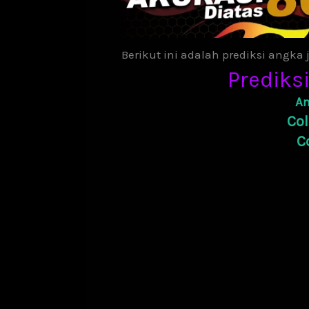
Berikut ini adalah prediksi angka 
Prediksi
An
Col
C