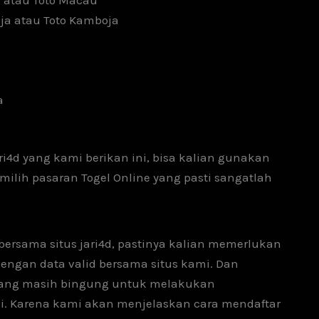
ja atau Toto Kamboja
a
ari4d yang kami berikan ini, bisa kalian gunakan
milih pasaran Togel Online yang pasti sangatlah
ersama situs jari4d, pastinya kalian memerlukan
dengan data valid bersama situs kami. Dan
yang masih bingung untuk melakukan
ini. Karena kami akan menjelaskan cara mendaftar