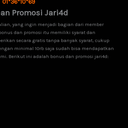
01*36*10*69
an Promosi Jari4d
ian, yang ingin menjadi bagian dari member
 bonus dan promosi itu memiliki syarat dan
erikan secara gratis tanpa banyak syarat, cukup
dengan minimal 10rb saja sudah bisa mendapatkan
i. Berikut ini adalah bonus dan promosi jari4d: