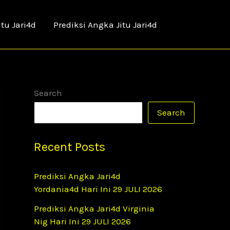
itu Jari4d
Prediksi Angka Jitu Jari4d
Search
Search
Recent Posts
Prediksi Angka Jari4d
Yordania4d Hari Ini 29 JULI 2026
Prediksi Angka Jari4d Virginia
Nig Hari Ini 29 JULI 2026