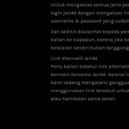
Untuk mengakses semua jenis perm
login jari4d dengan mengakses l
username & password yang sudah 
Dan sedikit disclaimer kepada p
kalian ke siapapun, karena jika 
kelalaian sendiri bukan tanggung 
Link Alternatif Jari4d
Perlu kalian ketahui link alternat
bermain bersama Jari4d. Karena li
kami sedang mengalami gangguan
menggunakan link tersebut untuk
atau hambatan sama sekali.