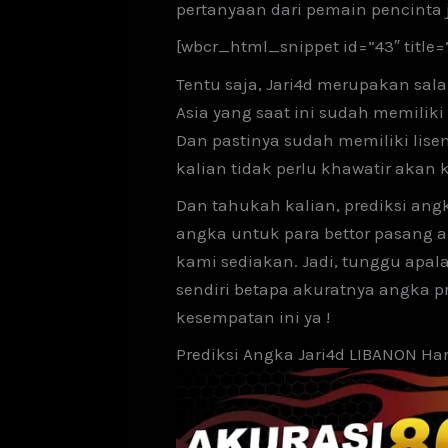
pertanyaan dari pemain pencinta 
[wbcr_html_snippet id=”43″ title=”
Tentu saja, Jari4d merupakan salah
Asia yang saat ini sudah memili
Dan pastinya sudah memiliki lise
kalian tidak perlu khawatir aka
Dan tahukah kalian, prediksi ang
angka untuk para bettor pasang a
kami sediakan. Jadi, tunggu apal
sendiri betapa akuratnya angka pr
kesempatan ini ya !
Prediksi Angka Jari4d LIBANON Hari