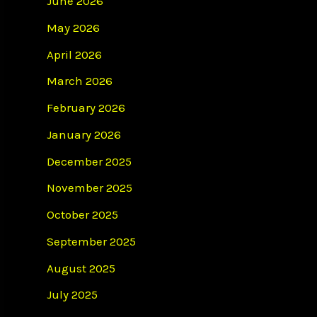
June 2026
May 2026
April 2026
March 2026
February 2026
January 2026
December 2025
November 2025
October 2025
September 2025
August 2025
July 2025