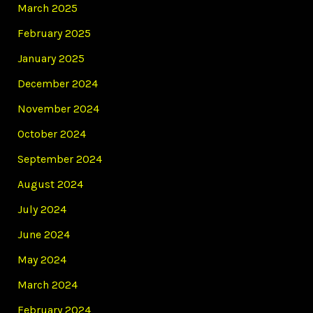
March 2025
February 2025
January 2025
December 2024
November 2024
October 2024
September 2024
August 2024
July 2024
June 2024
May 2024
March 2024
February 2024