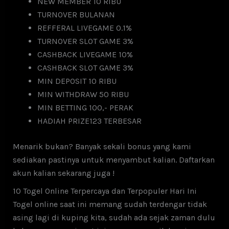
NEW MEMBER 10 RIBU
TURNOVER BULANAN
REFFERAL LIVEGAME 0.1%
TURNOVER SLOT GAME 3%
CASHBACK LIVEGAME 10%
CASHBACK SLOT GAME 3%
MIN DEPOSIT 10 RIBU
MIN WITHDRAW 50 RIBU
MIN BETTING 100,- PERAK
HADIAH PRIZE123 TERBESAR
Menarik bukan? Banyak sekali bonus yang kami
sediakan pastinya untuk menyambut kalian. Daftarkan
akun kalian sekarang juga !
10 Togel Online Terpercaya dan Terpopuler Hari Ini
Togel online saat ini memang sudah terdengar tidak
asing lagi di kuping kita, sudah ada sejak zaman dulu