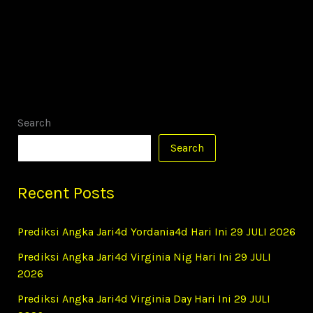
Search
Search
Recent Posts
Prediksi Angka Jari4d Yordania4d Hari Ini 29 JULI 2026
Prediksi Angka Jari4d Virginia Nig Hari Ini 29 JULI
2026
Prediksi Angka Jari4d Virginia Day Hari Ini 29 JULI