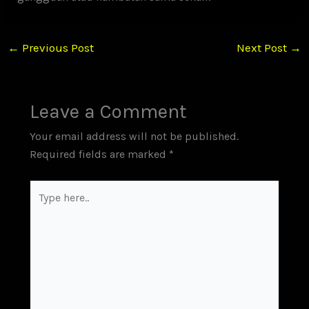
←
Previous Post
Next Post
→
Leave a Comment
Your email address will not be published.
Required fields are marked
*
Type
here..