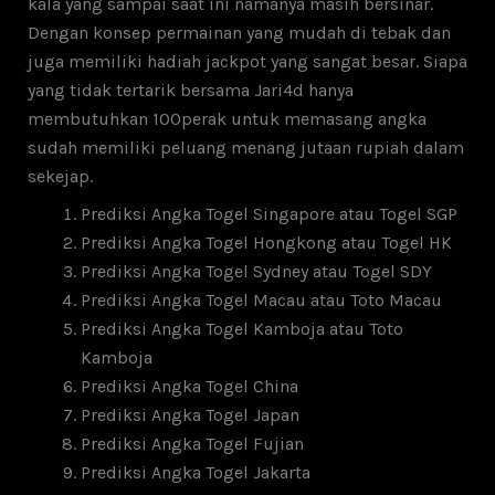
kala yang sampai saat ini namanya masih bersinar.
Dengan konsep permainan yang mudah di tebak dan
juga memiliki hadiah jackpot yang sangat besar. Siapa
yang tidak tertarik bersama Jari4d hanya
membutuhkan 100perak untuk memasang angka
sudah memiliki peluang menang jutaan rupiah dalam
sekejap.
Prediksi Angka Togel Singapore atau Togel SGP
Prediksi Angka Togel Hongkong atau Togel HK
Prediksi Angka Togel Sydney atau Togel SDY
Prediksi Angka Togel Macau atau Toto Macau
Prediksi Angka Togel Kamboja atau Toto
Kamboja
Prediksi Angka Togel China
Prediksi Angka Togel Japan
Prediksi Angka Togel Fujian
Prediksi Angka Togel Jakarta