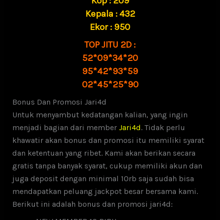
Kop : 209
Kepala : 432
Ekor : 950
TOP JITU 2D :
52*09*34*20
95*42*93*59
02*45*25*90
Bonus Dan Promosi Jari4d
Untuk menyambut kedatangan kalian, yang ingin
menjadi bagian dari member
Jari4d
. Tidak perlu
khawatir akan bonus dan promosi itu memiliki syarat
dan ketentuan yang ribet. Kami akan berikan secara
gratis tanpa banyak syarat, cukup memiliki akun dan
juga deposit dengan minimal 10rb saja sudah bisa
mendapatkan peluang jackpot besar bersama kami.
Berikut ini adalah bonus dan promosi jari4d: