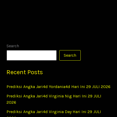
Search
Search
Recent Posts
Prediksi Angka Jari4d Yordania4d Hari Ini 29 JULI 2026
Prediksi Angka Jari4d Virginia Nig Hari Ini 29 JULI
2026
Prediksi Angka Jari4d Virginia Day Hari Ini 29 JULI