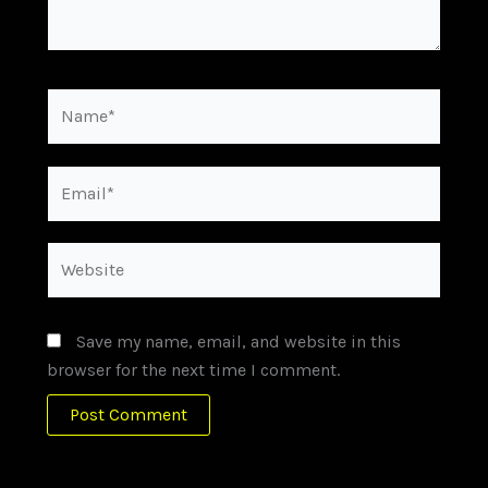
Name*
Email*
Website
Save my name, email, and website in this
browser for the next time I comment.