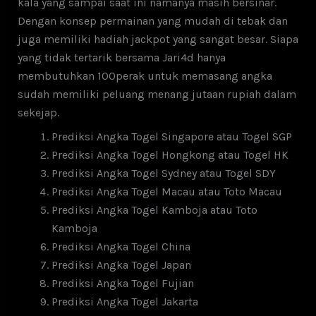
kala yang sampai saat ini namanya masih bersinar.
Dengan konsep permainan yang mudah di tebak dan
juga memiliki hadiah jackpot yang sangat besar. Siapa
yang tidak tertarik bersama Jari4d hanya
membutuhkan 100perak untuk memasang angka
sudah memiliki peluang menang jutaan rupiah dalam
sekejap.
Prediksi Angka Togel Singapore atau Togel SGP
Prediksi Angka Togel Hongkong atau Togel HK
Prediksi Angka Togel Sydney atau Togel SDY
Prediksi Angka Togel Macau atau Toto Macau
Prediksi Angka Togel Kamboja atau Toto
Kamboja
Prediksi Angka Togel China
Prediksi Angka Togel Japan
Prediksi Angka Togel Fujian
Prediksi Angka Togel Jakarta