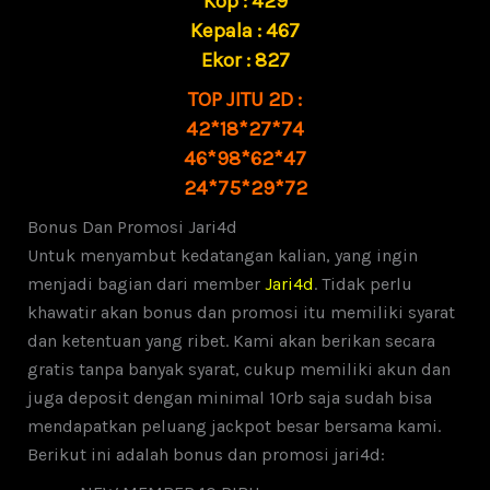
Kop : 429
Kepala : 467
Ekor : 827
TOP JITU 2D :
42*18*27*74
46*98*62*47
24*75*29*72
Bonus Dan Promosi Jari4d
Untuk menyambut kedatangan kalian, yang ingin
menjadi bagian dari member
Jari4d
. Tidak perlu
khawatir akan bonus dan promosi itu memiliki syarat
dan ketentuan yang ribet. Kami akan berikan secara
gratis tanpa banyak syarat, cukup memiliki akun dan
juga deposit dengan minimal 10rb saja sudah bisa
mendapatkan peluang jackpot besar bersama kami.
Berikut ini adalah bonus dan promosi jari4d: