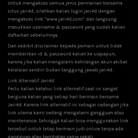
Untuk mengakses semua jenis permainan bersama
situs jari4d, silahkan kalian login jari4d dengan
mengakses link “www.jari4d.com” dan langsung
masukkan username & password yang sudah kalian
daftarkan sebelumnya.
Dan sedikit disclaimer kepada pemain untuk tidak
memberikan id & password kalian ke siapapun,
karena jika kalian mengalami kehilangan akun akibat
kelalaian sendiri bukan tanggung jawab jari4d.
Link Alternatif Jari4d
Perlu kalian ketahui link alternatif saat ini sangat
berguna kalian yang setiap hari bermain bersama
Jari4d. Karena link alternatif ini sebagai cadangan jika
link utama kami sedang mengalami gangguan atau
maintenance. Sehingga kalian bisa menggunakan link
tersebut untuk tetap bermain judi online tanpa ada
gangguan atau hambatan sama sekali.