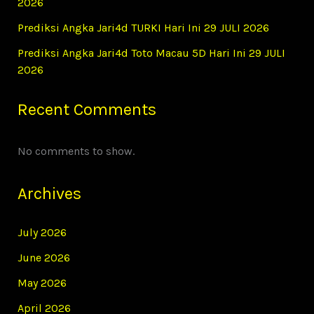
2026
Prediksi Angka Jari4d TURKI Hari Ini 29 JULI 2026
Prediksi Angka Jari4d Toto Macau 5D Hari Ini 29 JULI
2026
Recent Comments
No comments to show.
Archives
July 2026
June 2026
May 2026
April 2026