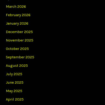
March 2026
February 2026
January 2026
December 2025
November 2025
October 2025
September 2025
August 2025
July 2025
June 2025
May 2025
April 2025