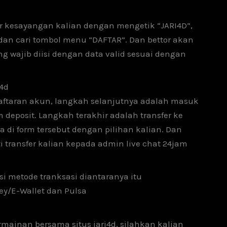
r kesayangan kalian dengan mengetik “JARI4D”,
 dan cari tombol menu “DAFTAR”. Dan bettor akan
g wajib diisi dengan data valid sesuai dengan
i4d
aftaran akun, langkah selanjutnya adalah masuk
 deposit. Langkah terakhir adalah transfer ke
a di form tersebut dengan pilihan kalian. Dan
 transfer kalian kepada admin live chat 24jam
si metode tranksasi diantaranya itu
y/E-Wallet dan Pulsa
ainan bersama situs jari4d, silahkan kalian