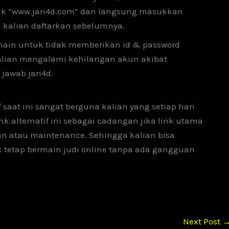
ink “www.jari4d.com” dan langsung masukkan
kalian daftarkan sebelumnya.
emain untuk tidak memberikan id & password
kalian mengalami kehilangan akun akibat
jawab jari4d.
if saat ini sangat berguna kalian yang setiap hari
nk alternatif ini sebagai cadangan jika link utama
 atau maintenance. Sehingga kalian bisa
 tetap bermain judi online tanpa ada gangguan
Next Post