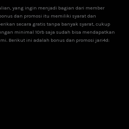
ian, yang ingin menjadi bagian dari member
 bonus dan promosi itu memiliki syarat dan
erikan secara gratis tanpa banyak syarat, cukup
dengan minimal 10rb saja sudah bisa mendapatkan
i. Berikut ini adalah bonus dan promosi jari4d: