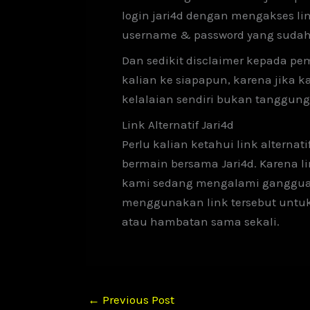
login jari4d dengan mengakses l
username & password yang sudah 
Dan sedikit disclaimer kepada p
kalian ke siapapun, karena jika 
kelalaian sendiri bukan tanggung 
Link Alternatif Jari4d
Perlu kalian ketahui link alternat
bermain bersama Jari4d. Karena li
kami sedang mengalami gangguan
menggunakan link tersebut untuk
atau hambatan sama sekali.
←
Previous Post