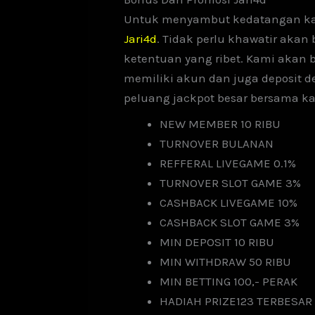
Untuk menyambut kedatangan kal
Jari4d
. Tidak perlu khawatir akan
ketentuan yang ribet. Kami akan b
memiliki akun dan juga deposit 
peluang jackpot besar bersama kam
NEW MEMBER 10 RIBU
TURNOVER BULANAN
REFFERAL LIVEGAME 0.1%
TURNOVER SLOT GAME 3%
CASHBACK LIVEGAME 10%
CASHBACK SLOT GAME 3%
MIN DEPOSIT 10 RIBU
MIN WITHDRAW 50 RIBU
MIN BETTING 100,- PERAK
HADIAH PRIZE123 TERBESAR