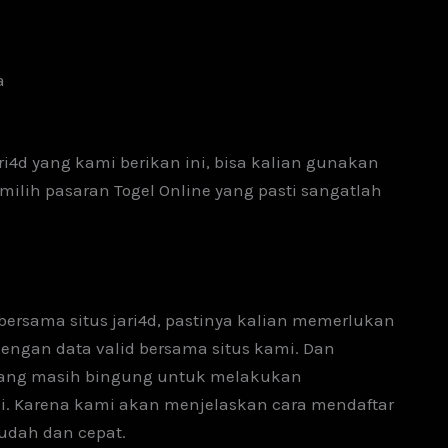
a
ari4d yang kami berikan ini, bisa kalian gunakan
milih pasaran Togel Online yang pasti sangatlah
ersama situs jari4d, pastinya kalian memerlukan
dengan data valid bersama situs kami. Dan
yang masih bingung untuk melakukan
ini. Karena kami akan menjelaskan cara mendaftar
dah dan cepat.