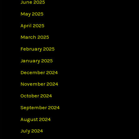
June 2025
May 2025
April 2025
March 2025
February 2025
January 2025
December 2024
November 2024
October 2024
September 2024
August 2024
July 2024