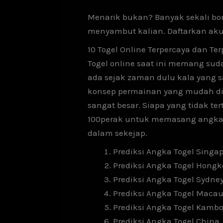
Menarik bukan? Banyak sekali bo
menyambut kalian. Daftarkan akun
10 Togel Online Terpercaya dan Ter
Togel online saat ini memang suda
ada sejak zaman dulu kala yang 
konsep permainan yang mudah di 
sangat besar. Siapa yang tidak t
100perak untuk memasang angka 
dalam sekejap.
Prediksi Angka Togel Singap
Prediksi Angka Togel Hongk
Prediksi Angka Togel Sydney
Prediksi Angka Togel Maca
Prediksi Angka Togel Kambo
Prediksi Angka Togel China