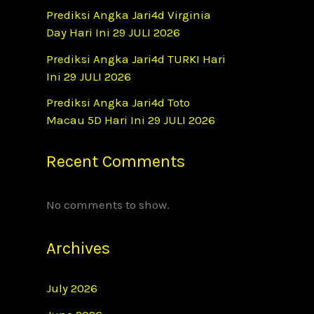
Prediksi Angka Jari4d Virginia
Day Hari Ini 29 JULI 2026
Prediksi Angka Jari4d TURKI Hari
Ini 29 JULI 2026
Prediksi Angka Jari4d Toto
Macau 5D Hari Ini 29 JULI 2026
Recent Comments
No comments to show.
Archives
July 2026