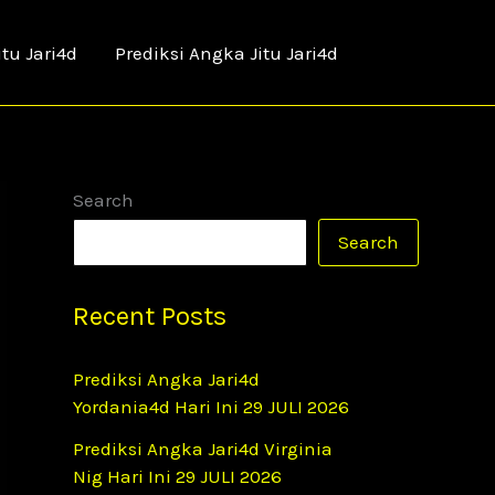
itu Jari4d
Prediksi Angka Jitu Jari4d
Search
Search
Recent Posts
Prediksi Angka Jari4d
Yordania4d Hari Ini 29 JULI 2026
Prediksi Angka Jari4d Virginia
Nig Hari Ini 29 JULI 2026