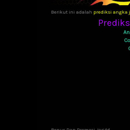
Berikut ini adalah
prediksi angka 
Prediks
An
Co
Bonus Dan Promosi Jari4d