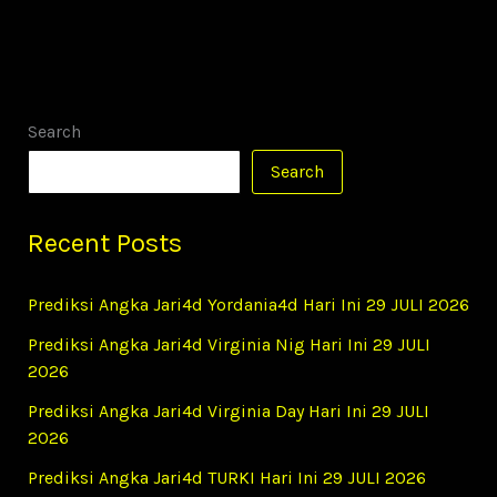
Search
Search
Recent Posts
Prediksi Angka Jari4d Yordania4d Hari Ini 29 JULI 2026
Prediksi Angka Jari4d Virginia Nig Hari Ini 29 JULI
2026
Prediksi Angka Jari4d Virginia Day Hari Ini 29 JULI
2026
Prediksi Angka Jari4d TURKI Hari Ini 29 JULI 2026