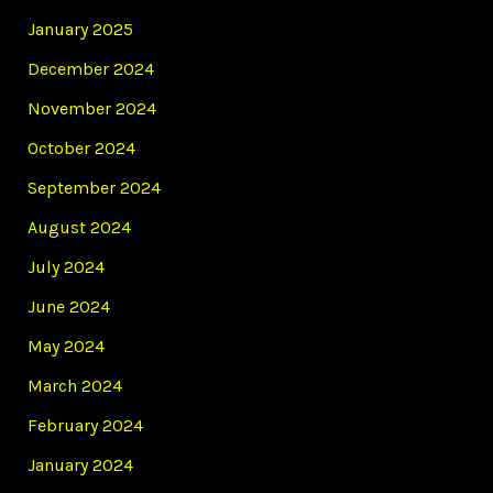
January 2025
December 2024
November 2024
October 2024
September 2024
August 2024
July 2024
June 2024
May 2024
March 2024
February 2024
January 2024