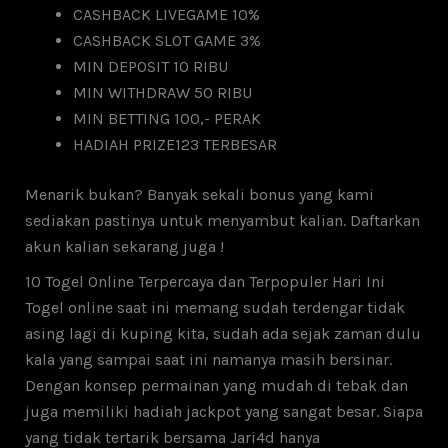
CASHBACK LIVEGAME 10%
CASHBACK SLOT GAME 3%
MIN DEPOSIT 10 RIBU
MIN WITHDRAW 50 RIBU
MIN BETTING 100,- PERAK
HADIAH PRIZE123 TERBESAR
Menarik bukan? Banyak sekali bonus yang kami
sediakan pastinya untuk menyambut kalian. Daftarkan
akun kalian sekarang juga !
10 Togel Online Terpercaya dan Terpopuler Hari Ini
Togel online saat ini memang sudah terdengar tidak
asing lagi di kuping kita, sudah ada sejak zaman dulu
kala yang sampai saat ini namanya masih bersinar.
Dengan konsep permainan yang mudah di tebak dan
juga memiliki hadiah jackpot yang sangat besar. Siapa
yang tidak tertarik bersama Jari4d hanya