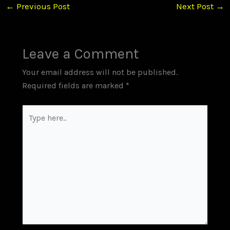
←
Previous Post
Next Post
→
Leave a Comment
Your email address will not be published.
Required fields are marked
*
Type
here..